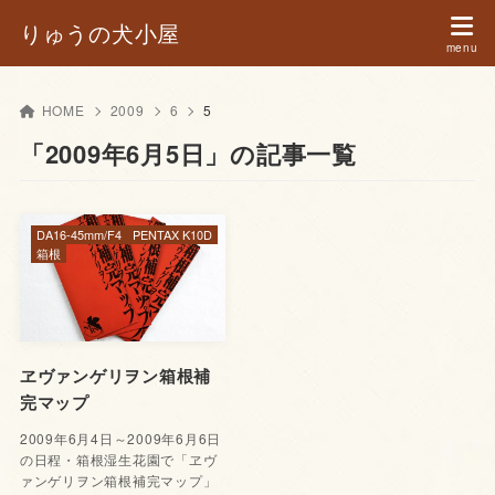
りゅうの犬小屋
HOME
2009
6
5
「2009年6月5日」の記事一覧
DA16-45mm/F4
PENTAX K10D
箱根
ヱヴァンゲリヲン箱根補
完マップ
2009年6月4日～2009年6月6日
の日程・箱根湿生花園で「ヱヴ
ァンゲリヲン箱根補完マップ」