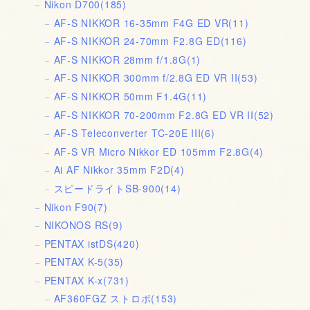
Nikon D700
(185)
AF-S NIKKOR 16-35mm F4G ED VR
(11)
AF-S NIKKOR 24-70mm F2.8G ED
(116)
AF-S NIKKOR 28mm f/1.8G
(1)
AF-S NIKKOR 300mm f/2.8G ED VR II
(53)
AF-S NIKKOR 50mm F1.4G
(11)
AF-S NIKKOR 70-200mm F2.8G ED VR II
(52)
AF-S Teleconverter TC-20E III
(6)
AF-S VR Micro Nikkor ED 105mm F2.8G
(4)
Ai AF Nikkor 35mm F2D
(4)
スピードライトSB-900
(14)
Nikon F90
(7)
NIKONOS RS
(9)
PENTAX istDS
(420)
PENTAX K-5
(35)
PENTAX K-x
(731)
AF360FGZ ストロボ
(153)