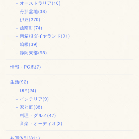
オーストラリア
(10)
丹那盆地
(38)
伊豆
(270)
函南町
(74)
南箱根ダイヤランド
(91)
箱根
(39)
静岡東部
(65)
情報・PC系
(7)
生活
(92)
DIY
(24)
インテリア
(9)
家と庭
(38)
料理・グルメ
(47)
音楽・オーディオ
(2)
被写体別
(811)