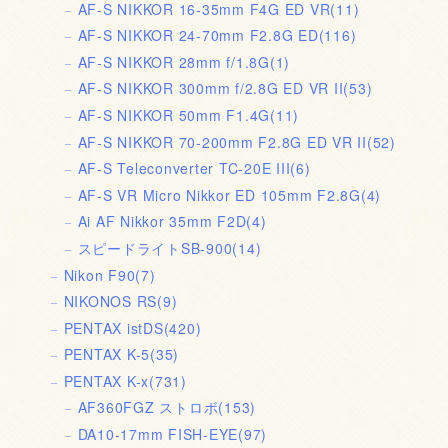
AF-S NIKKOR 16-35mm F4G ED VR
(11)
AF-S NIKKOR 24-70mm F2.8G ED
(116)
AF-S NIKKOR 28mm f/1.8G
(1)
AF-S NIKKOR 300mm f/2.8G ED VR II
(53)
AF-S NIKKOR 50mm F1.4G
(11)
AF-S NIKKOR 70-200mm F2.8G ED VR II
(52)
AF-S Teleconverter TC-20E III
(6)
AF-S VR Micro Nikkor ED 105mm F2.8G
(4)
Ai AF Nikkor 35mm F2D
(4)
スピードライトSB-900
(14)
Nikon F90
(7)
NIKONOS RS
(9)
PENTAX istDS
(420)
PENTAX K-5
(35)
PENTAX K-x
(731)
AF360FGZ ストロボ
(153)
DA10-17mm FISH-EYE
(97)