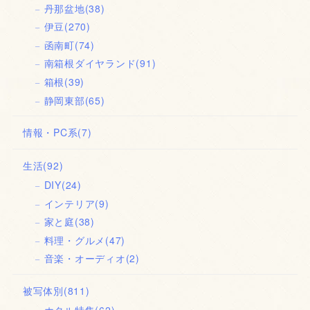
丹那盆地
(38)
伊豆
(270)
函南町
(74)
南箱根ダイヤランド
(91)
箱根
(39)
静岡東部
(65)
情報・PC系
(7)
生活
(92)
DIY
(24)
インテリア
(9)
家と庭
(38)
料理・グルメ
(47)
音楽・オーディオ
(2)
被写体別
(811)