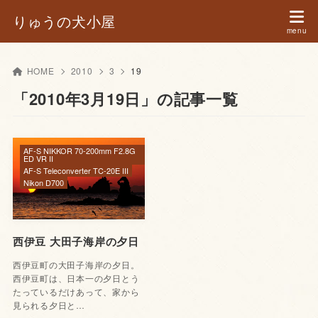
りゅうの犬小屋
HOME
2010
3
19
「2010年3月19日」の記事一覧
AF-S NIKKOR 70-200mm F2.8G
ED VR II
AF-S Teleconverter TC-20E III
Nikon D700
西伊豆 大田子海岸の夕日
西伊豆町の大田子海岸の夕日。
西伊豆町は、日本一の夕日とう
たっているだけあって、家から
見られる夕日と…