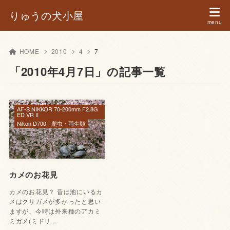
りゅうの犬小屋
HOME
2010
4
7
「2010年4月7日」の記事一覧
AF-S NIKKOR 70-200mm F2.8G
ED VR II
Nikon D700
爬虫・両生類
カメのお花見
カメのお花見？ 昔は池にいるカ
メはクサガメが多かったと思い
ますが、今時は外来種のアカミ
ミガメ(ミドリ…