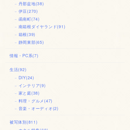
丹那盆地
(38)
伊豆
(270)
函南町
(74)
南箱根ダイヤランド
(91)
箱根
(39)
静岡東部
(65)
情報・PC系
(7)
生活
(92)
DIY
(24)
インテリア
(9)
家と庭
(38)
料理・グルメ
(47)
音楽・オーディオ
(2)
被写体別
(811)