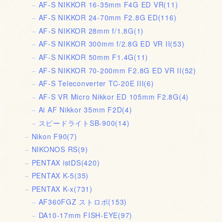
AF-S NIKKOR 16-35mm F4G ED VR
(11)
AF-S NIKKOR 24-70mm F2.8G ED
(116)
AF-S NIKKOR 28mm f/1.8G
(1)
AF-S NIKKOR 300mm f/2.8G ED VR II
(53)
AF-S NIKKOR 50mm F1.4G
(11)
AF-S NIKKOR 70-200mm F2.8G ED VR II
(52)
AF-S Teleconverter TC-20E III
(6)
AF-S VR Micro Nikkor ED 105mm F2.8G
(4)
Ai AF Nikkor 35mm F2D
(4)
スピードライトSB-900
(14)
Nikon F90
(7)
NIKONOS RS
(9)
PENTAX istDS
(420)
PENTAX K-5
(35)
PENTAX K-x
(731)
AF360FGZ ストロボ
(153)
DA10-17mm FISH-EYE
(97)