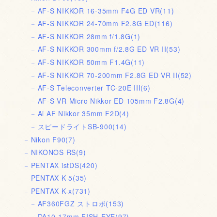
AF-S NIKKOR 16-35mm F4G ED VR
(11)
AF-S NIKKOR 24-70mm F2.8G ED
(116)
AF-S NIKKOR 28mm f/1.8G
(1)
AF-S NIKKOR 300mm f/2.8G ED VR II
(53)
AF-S NIKKOR 50mm F1.4G
(11)
AF-S NIKKOR 70-200mm F2.8G ED VR II
(52)
AF-S Teleconverter TC-20E III
(6)
AF-S VR Micro Nikkor ED 105mm F2.8G
(4)
Ai AF Nikkor 35mm F2D
(4)
スピードライトSB-900
(14)
Nikon F90
(7)
NIKONOS RS
(9)
PENTAX istDS
(420)
PENTAX K-5
(35)
PENTAX K-x
(731)
AF360FGZ ストロボ
(153)
DA10-17mm FISH-EYE
(97)