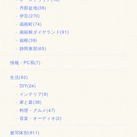
丹那盆地
(38)
伊豆
(270)
函南町
(74)
南箱根ダイヤランド
(91)
箱根
(39)
静岡東部
(65)
情報・PC系
(7)
生活
(92)
DIY
(24)
インテリア
(9)
家と庭
(38)
料理・グルメ
(47)
音楽・オーディオ
(2)
被写体別
(811)