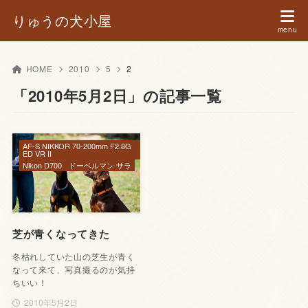
りゅうの犬小屋
HOME
2010
5
2
「2010年5月2日」の記事一覧
AF-S NIKKOR 70-200mm F2.8G
ED VR II
Nikon D700
ドーベルマン サラ
芝が青くなってきた
冬枯れしていた山の芝生が青く
なって来て、写真撮るのが気持
ちいい！
2010年5月2日