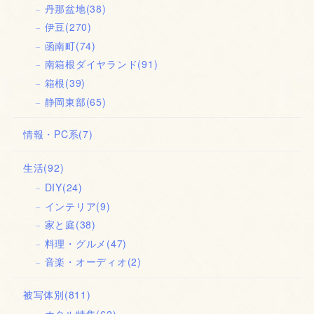
丹那盆地
(38)
伊豆
(270)
函南町
(74)
南箱根ダイヤランド
(91)
箱根
(39)
静岡東部
(65)
情報・PC系
(7)
生活
(92)
DIY
(24)
インテリア
(9)
家と庭
(38)
料理・グルメ
(47)
音楽・オーディオ
(2)
被写体別
(811)