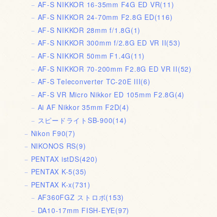
AF-S NIKKOR 16-35mm F4G ED VR
(11)
AF-S NIKKOR 24-70mm F2.8G ED
(116)
AF-S NIKKOR 28mm f/1.8G
(1)
AF-S NIKKOR 300mm f/2.8G ED VR II
(53)
AF-S NIKKOR 50mm F1.4G
(11)
AF-S NIKKOR 70-200mm F2.8G ED VR II
(52)
AF-S Teleconverter TC-20E III
(6)
AF-S VR Micro Nikkor ED 105mm F2.8G
(4)
Ai AF Nikkor 35mm F2D
(4)
スピードライトSB-900
(14)
Nikon F90
(7)
NIKONOS RS
(9)
PENTAX istDS
(420)
PENTAX K-5
(35)
PENTAX K-x
(731)
AF360FGZ ストロボ
(153)
DA10-17mm FISH-EYE
(97)