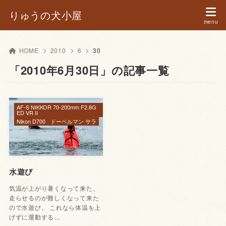
りゅうの犬小屋
HOME
2010
6
30
「2010年6月30日」の記事一覧
AF-S NIKKOR 70-200mm F2.8G
ED VR II
Nikon D700
ドーベルマン サラ
水遊び
気温が上がり暑くなって来た。
走らせるのが難しくなって来た
ので水遊び。 これなら体温を上
げずに運動する…