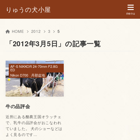
りゅうの犬小屋
HOME
2012
3
5
「2012年3月5日」の記事一覧
AF-S NIKKOR 24-70mm F2.8G
ED
Nikon D700
丹那盆地
牛の品評会
近所にある酪農王国オラッチェ
で、乳牛の品評会がおこなわれ
ていました。 犬のショーなどは
よく見るのです…