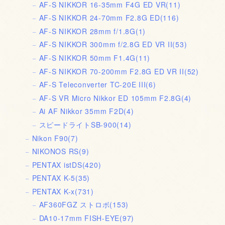
AF-S NIKKOR 16-35mm F4G ED VR
(11)
AF-S NIKKOR 24-70mm F2.8G ED
(116)
AF-S NIKKOR 28mm f/1.8G
(1)
AF-S NIKKOR 300mm f/2.8G ED VR II
(53)
AF-S NIKKOR 50mm F1.4G
(11)
AF-S NIKKOR 70-200mm F2.8G ED VR II
(52)
AF-S Teleconverter TC-20E III
(6)
AF-S VR Micro Nikkor ED 105mm F2.8G
(4)
Ai AF Nikkor 35mm F2D
(4)
スピードライトSB-900
(14)
Nikon F90
(7)
NIKONOS RS
(9)
PENTAX istDS
(420)
PENTAX K-5
(35)
PENTAX K-x
(731)
AF360FGZ ストロボ
(153)
DA10-17mm FISH-EYE
(97)