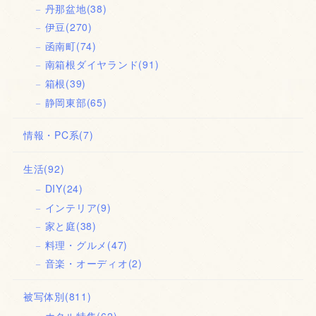
丹那盆地
(38)
伊豆
(270)
函南町
(74)
南箱根ダイヤランド
(91)
箱根
(39)
静岡東部
(65)
情報・PC系
(7)
生活
(92)
DIY
(24)
インテリア
(9)
家と庭
(38)
料理・グルメ
(47)
音楽・オーディオ
(2)
被写体別
(811)