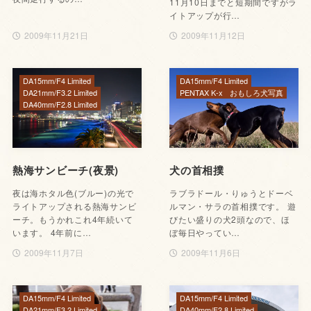
11月10日までと短期間ですがラ
イトアップが行…
2009年11月21日
2009年11月12日
DA15mm/F4 Limited
DA15mm/F4 Limited
DA21mm/F3.2 Limited
PENTAX K-x
おもしろ犬写真
DA40mm/F2.8 Limited
熱海サンビーチ(夜景)
犬の首相撲
夜は海ホタル色(ブルー)の光で
ラブラドール・りゅうとドーベ
ライトアップされる熱海サンビ
ルマン・サラの首相撲です。 遊
ーチ。もうかれこれ4年続いて
びたい盛りの犬2頭なので、ほ
います。 4年前に…
ぼ毎日やってい…
2009年11月7日
2009年11月6日
DA15mm/F4 Limited
DA15mm/F4 Limited
DA21mm/F3.2 Limited
DA40mm/F2.8 Limited