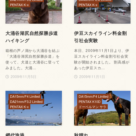
PENTAX K-x
PENTAX K-x
大涌谷湖尻自然探勝歩道
伊豆スカイライン料金割
ハイキング
引社会実験
箱根の芦ノ湖から大涌谷を結ぶ
本日、2009年11月1日より、伊
「大涌谷湖尻自然探勝歩道」を
豆スカイライン料金割引社会実
使って、犬達と大涌谷に登って
験が開始されました。 割高感が
みました。大涌…
あった伊豆スカ…
2009年11月5日
2009年11月1日
DA15mm/F4 Limited
DA15mm/F4 Limited
DA21mm/F3.2 Limited
PENTAX K10D
PENTAX K-x
ドーベルマン サラ
網代漁港
秋晴れ