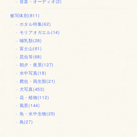
音楽・オーディオ
(2)
被写体別
(811)
ホタル特集
(62)
モリアオガエル
(14)
哺乳類
(28)
富士山
(61)
昆虫等
(68)
朝夕・夜景
(127)
水中写真
(18)
爬虫・両生類
(21)
犬写真
(453)
花・植物
(112)
風景
(144)
魚・水中生物
(25)
鳥
(27)