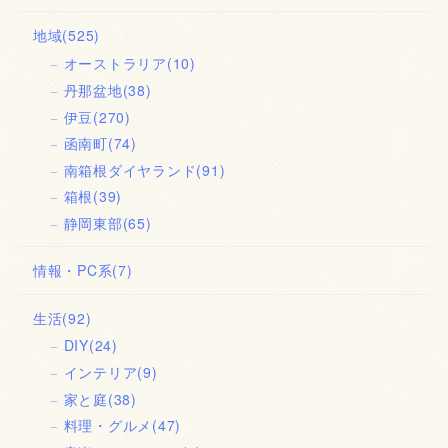
地域
(525)
オーストラリア
(10)
丹那盆地
(38)
伊豆
(270)
函南町
(74)
南箱根ダイヤランド
(91)
箱根
(39)
静岡東部
(65)
情報・PC系
(7)
生活
(92)
DIY
(24)
インテリア
(9)
家と庭
(38)
料理・グルメ
(47)