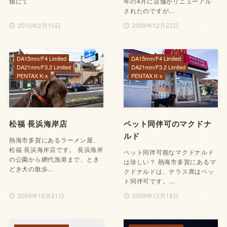
畑にて
年の4月に店舗がリニューアル
されたのですが…
2010年2月15日
2009年12月22日
DA15mm/F4 Limited
DA15mm/F4 Limited
DA21mm/F3.2 Limited
DA21mm/F3.2 Limited
PENTAX K-x
PENTAX K-x
松福 長浜海岸店
ペット同伴可のマクドナ
ルド
熱海市多賀にあるラーメン屋、
松福 長浜海岸店です。 長浜海岸
ペット同伴可能なマクドナルド
の公園から網代漁港まで、とき
は珍しい？ 熱海市多賀にあるマ
どき犬の散歩…
クドナルドは、テラス席はペッ
ト同伴可です。…
2009年12月21日
2009年12月18日