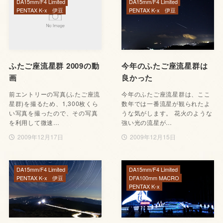
DA15mm/F4 Limited
DA15mm/F4 Limited
PENTAX K-x
伊豆
PENTAX K-x
伊豆
ふたご座流星群 2009の動
今年のふたご座流星群は
画
良かった
前エントリーの写真(ふたご座流
今年のふたご座流星群は、ここ
星群)を撮るため、1,300枚くら
数年では一番流星が観られたよ
い写真を撮ったので、その写真
うな気がします。 花火のような
を利用して微速…
強い光の流星が…
2009年12月17日
2009年12月15日
DA15mm/F4 Limited
DA15mm/F4 Limited
PENTAX K-x
伊豆
DFA100mm MACRO
PENTAX K-x