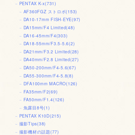
PENTAX K-x
(731)
AF360FGZ ストロボ
(153)
DA10-17mm FISH-EYE
(97)
DA15mm/F4 Limited
(48)
DA16-45mm/F4
(303)
DA18-55mm/F3.5-5.6
(2)
DA21mm/F3.2 Limited
(28)
DA40mm/F2.8 Limited
(27)
DA50-200mm/F4-5.6
(67)
DA55-300mm/F4-5.8
(8)
DFA100mm MACRO
(126)
FA35mm/F2
(69)
FA50mm/F1.4
(126)
魚露目8号
(1)
PENTAX K10D
(215)
撮影Tips
(38)
撮影機材の話題
(77)