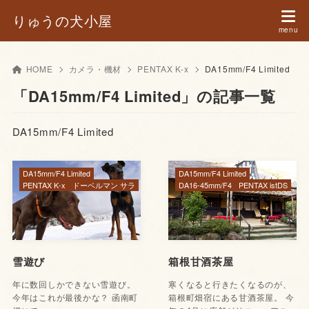
りゅうの犬小屋
HOME
カメラ・機材
PENTAX K-x
DA15mm/F4 Limited
「DA15mm/F4 Limited」の記事一覧
DA15mm/F4 Limited
DA15mm/F4 Limited
DA15mm/F4 Limited
PENTAX K-x
ドーベルマン サラ
DA16-45mm/F4
PENTAX istDS
雪遊び
箱根甘酒茶屋
年に数回しかできない雪遊び。
寒くなると行きたくなるのが、
今年はこれが最後かな？ 函南町
箱根町畑宿にある甘酒茶屋。 今