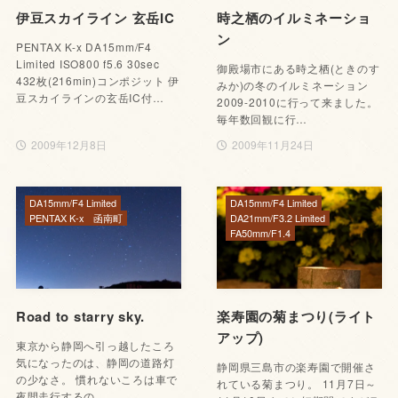
伊豆スカイライン 玄岳IC
時之栖のイルミネーショ
ン
PENTAX K-x DA15mm/F4
Limited ISO800 f5.6 30sec
御殿場市にある時之栖(ときのす
432枚(216min)コンポジット 伊
みか)の冬のイルミネーション
豆スカイラインの玄岳IC付…
2009-2010に行って来ました。
毎年数回観に行…
2009年12月8日
2009年11月24日
DA15mm/F4 Limited
DA15mm/F4 Limited
PENTAX K-x
函南町
DA21mm/F3.2 Limited
FA50mm/F1.4
Road to starry sky.
楽寿園の菊まつり(ライト
アップ)
東京から静岡へ引っ越したころ
気になったのは、静岡の道路灯
静岡県三島市の楽寿園で開催さ
の少なさ。 慣れないころは車で
れている菊まつり。 11月7日～
夜間走行するの…