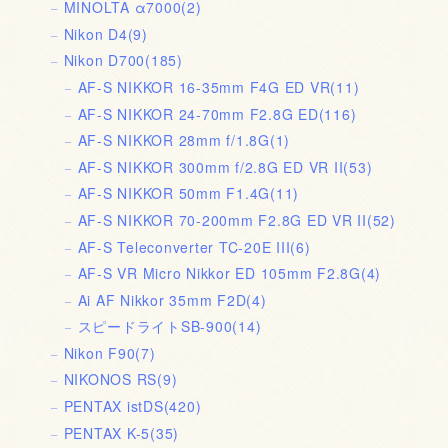
MINOLTA α7000
(2)
Nikon D4
(9)
Nikon D700
(185)
AF-S NIKKOR 16-35mm F4G ED VR
(11)
AF-S NIKKOR 24-70mm F2.8G ED
(116)
AF-S NIKKOR 28mm f/1.8G
(1)
AF-S NIKKOR 300mm f/2.8G ED VR II
(53)
AF-S NIKKOR 50mm F1.4G
(11)
AF-S NIKKOR 70-200mm F2.8G ED VR II
(52)
AF-S Teleconverter TC-20E III
(6)
AF-S VR Micro Nikkor ED 105mm F2.8G
(4)
Ai AF Nikkor 35mm F2D
(4)
スピードライトSB-900
(14)
Nikon F90
(7)
NIKONOS RS
(9)
PENTAX istDS
(420)
PENTAX K-5
(35)