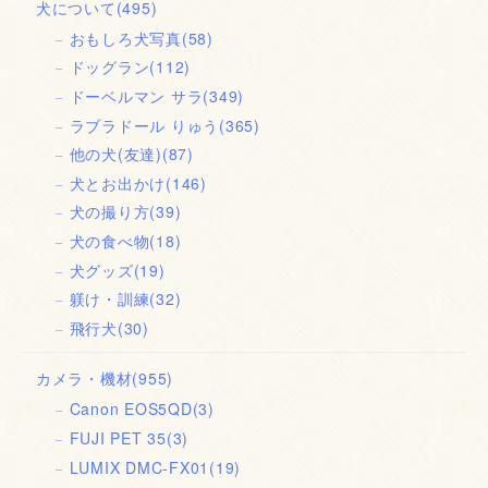
犬について
(495)
おもしろ犬写真
(58)
ドッグラン
(112)
ドーベルマン サラ
(349)
ラブラドール りゅう
(365)
他の犬(友達)
(87)
犬とお出かけ
(146)
犬の撮り方
(39)
犬の食べ物
(18)
犬グッズ
(19)
躾け・訓練
(32)
飛行犬
(30)
カメラ・機材
(955)
Canon EOS5QD
(3)
FUJI PET 35
(3)
LUMIX DMC-FX01
(19)