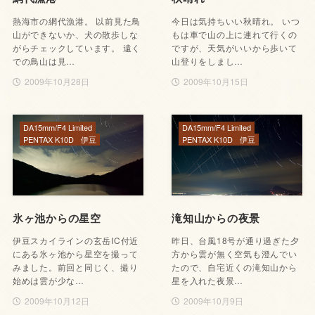
熱海市の網代漁港。 以前見た鳥
今日は気持ちいい秋晴れ。 いつ
山ができないか、犬の散歩しな
もは車で山の上に連れて行くの
がらチェックしています。 遠く
ですが、天気がいいから歩いて
での鳥山は見…
山登りをしまし…
2009年10月28日
2009年10月15日
DA15mm/F4 Limited
DA15mm/F4 Limited
PENTAX K10D
伊豆
PENTAX K10D
伊豆
氷ヶ池からの星空
滝知山からの夜景
伊豆スカイラインの玄岳IC付近
昨日、台風18号が通り過ぎた夕
にある氷ヶ池から星空を撮って
方から雲が無く空気も澄んでい
みました。前回と同じく、撮り
たので、自宅近くの滝知山から
始めは雲が少な…
星を入れた夜景…
2009年10月12日
2009年10月9日