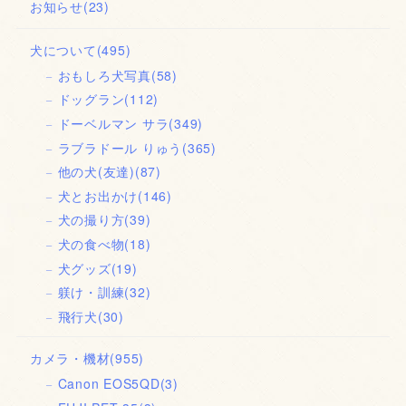
お知らせ
(23)
犬について
(495)
おもしろ犬写真
(58)
ドッグラン
(112)
ドーベルマン サラ
(349)
ラブラドール りゅう
(365)
他の犬(友達)
(87)
犬とお出かけ
(146)
犬の撮り方
(39)
犬の食べ物
(18)
犬グッズ
(19)
躾け・訓練
(32)
飛行犬
(30)
カメラ・機材
(955)
Canon EOS5QD
(3)