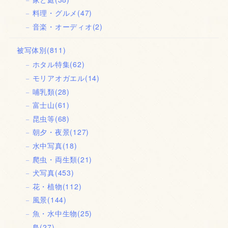
料理・グルメ
(47)
音楽・オーディオ
(2)
被写体別
(811)
ホタル特集
(62)
モリアオガエル
(14)
哺乳類
(28)
富士山
(61)
昆虫等
(68)
朝夕・夜景
(127)
水中写真
(18)
爬虫・両生類
(21)
犬写真
(453)
花・植物
(112)
風景
(144)
魚・水中生物
(25)
鳥
(27)