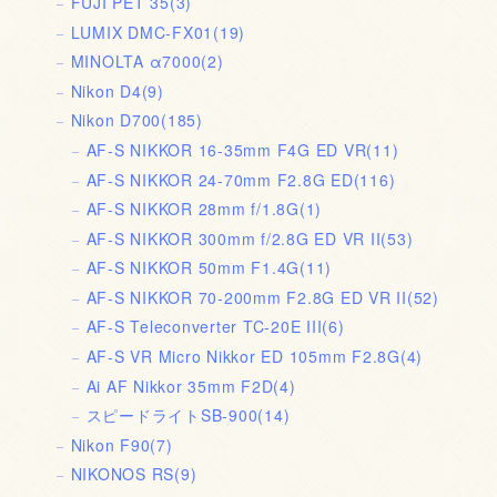
FUJI PET 35
(3)
LUMIX DMC-FX01
(19)
MINOLTA α7000
(2)
Nikon D4
(9)
Nikon D700
(185)
AF-S NIKKOR 16-35mm F4G ED VR
(11)
AF-S NIKKOR 24-70mm F2.8G ED
(116)
AF-S NIKKOR 28mm f/1.8G
(1)
AF-S NIKKOR 300mm f/2.8G ED VR II
(53)
AF-S NIKKOR 50mm F1.4G
(11)
AF-S NIKKOR 70-200mm F2.8G ED VR II
(52)
AF-S Teleconverter TC-20E III
(6)
AF-S VR Micro Nikkor ED 105mm F2.8G
(4)
Ai AF Nikkor 35mm F2D
(4)
スピードライトSB-900
(14)
Nikon F90
(7)
NIKONOS RS
(9)