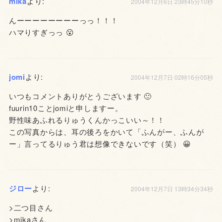
mika
より:
2004年12月6日 23時45分10秒
んーーーーーーーーっっ！！！
ハマりすぎっっ 😮
jomi
より:
2004年12月7日 02時16分05秒
いつもコメントありがとうございます 🙂
fuurin10ことjomiと申しますー。
野性味あふれるりゅうくんかっこいい～！！
この写真からは、耳の後ろをかいて「ふんがー、ふんが
ー」言ってるりゅう君は想像できないです（笑） 😀
ジロー
より:
2004年12月7日 13時34分34秒
>二つ目さん
>mikaさん