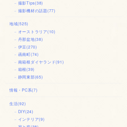
撮影Tips
(38)
撮影機材の話題
(77)
地域
(525)
オーストラリア
(10)
丹那盆地
(38)
伊豆
(270)
函南町
(74)
南箱根ダイヤランド
(91)
箱根
(39)
静岡東部
(65)
情報・PC系
(7)
生活
(92)
DIY
(24)
インテリア
(9)
家と庭
(38)