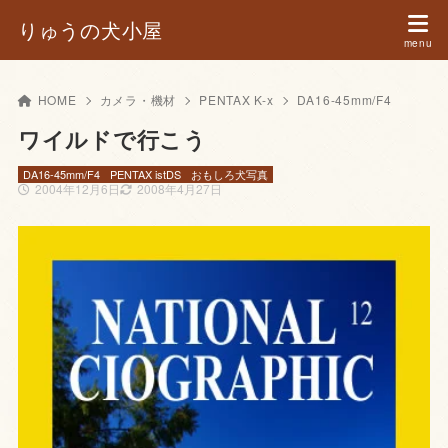
りゅうの犬小屋
HOME
カメラ・機材
PENTAX K-x
DA16-45mm/F4
ワイルドで行こう
DA16-45mm/F4
PENTAX istDS
おもしろ犬写真
2004年12月6日
2008年4月27日