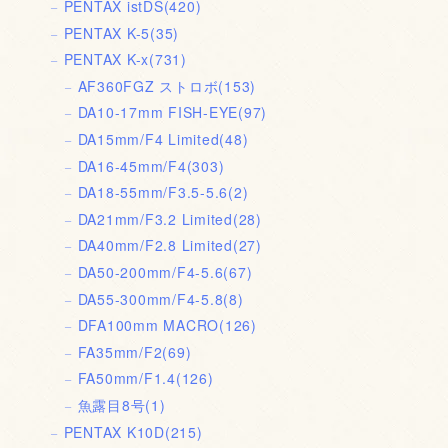
PENTAX istDS
(420)
PENTAX K-5
(35)
PENTAX K-x
(731)
AF360FGZ ストロボ
(153)
DA10-17mm FISH-EYE
(97)
DA15mm/F4 Limited
(48)
DA16-45mm/F4
(303)
DA18-55mm/F3.5-5.6
(2)
DA21mm/F3.2 Limited
(28)
DA40mm/F2.8 Limited
(27)
DA50-200mm/F4-5.6
(67)
DA55-300mm/F4-5.8
(8)
DFA100mm MACRO
(126)
FA35mm/F2
(69)
FA50mm/F1.4
(126)
魚露目8号
(1)
PENTAX K10D
(215)