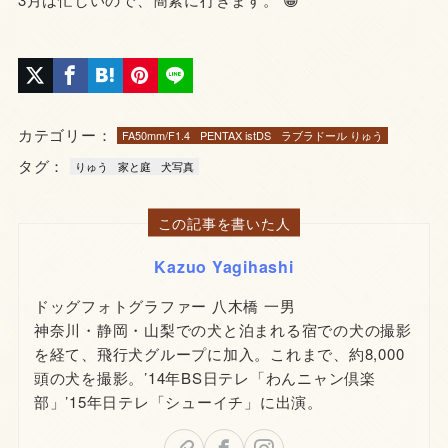
カテゴリー：
FA50mm/F1.4
PENTAX istDS
ラブラドール りゅう
タグ：
りゅう
家と庭
犬写真
この記事を書いた人
Kazuo Yagihashi
ドッグフォトグラファー 八木橋 一男
神奈川・静岡・山梨での犬と泊まれる宿での犬の撮影
を経て、飛行犬グループに加入。これまで、約8,000
頭の犬を撮影。’14年BS日テレ「わんニャン倶楽
部」’15年日テレ「シューイチ」に出演。