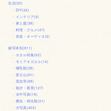
生活
(92)
DIY
(24)
インテリア
(9)
家と庭
(38)
料理・グルメ
(47)
音楽・オーディオ
(2)
被写体別
(811)
ホタル特集
(62)
モリアオガエル
(14)
哺乳類
(28)
富士山
(61)
昆虫等
(68)
朝夕・夜景
(127)
水中写真
(18)
爬虫・両生類
(21)
犬写真
(453)