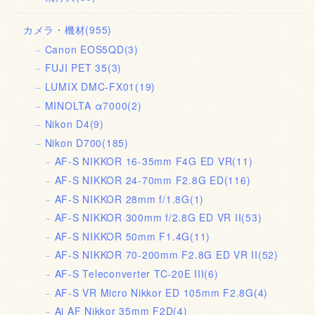
カメラ・機材
(955)
Canon EOS5QD
(3)
FUJI PET 35
(3)
LUMIX DMC-FX01
(19)
MINOLTA α7000
(2)
Nikon D4
(9)
Nikon D700
(185)
AF-S NIKKOR 16-35mm F4G ED VR
(11)
AF-S NIKKOR 24-70mm F2.8G ED
(116)
AF-S NIKKOR 28mm f/1.8G
(1)
AF-S NIKKOR 300mm f/2.8G ED VR II
(53)
AF-S NIKKOR 50mm F1.4G
(11)
AF-S NIKKOR 70-200mm F2.8G ED VR II
(52)
AF-S Teleconverter TC-20E III
(6)
AF-S VR Micro Nikkor ED 105mm F2.8G
(4)
Ai AF Nikkor 35mm F2D
(4)