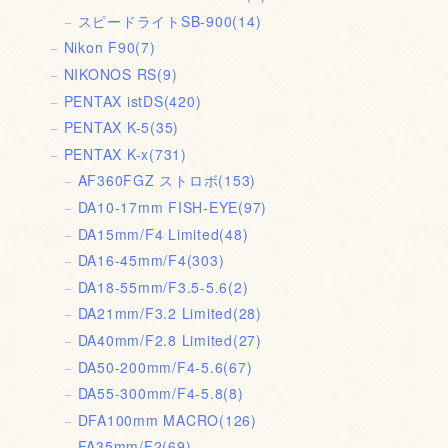
スピードライトSB-900
(14)
Nikon F90
(7)
NIKONOS RS
(9)
PENTAX istDS
(420)
PENTAX K-5
(35)
PENTAX K-x
(731)
AF360FGZ ストロボ
(153)
DA10-17mm FISH-EYE
(97)
DA15mm/F4 Limited
(48)
DA16-45mm/F4
(303)
DA18-55mm/F3.5-5.6
(2)
DA21mm/F3.2 Limited
(28)
DA40mm/F2.8 Limited
(27)
DA50-200mm/F4-5.6
(67)
DA55-300mm/F4-5.8
(8)
DFA100mm MACRO
(126)
FA35mm/F2
(69)