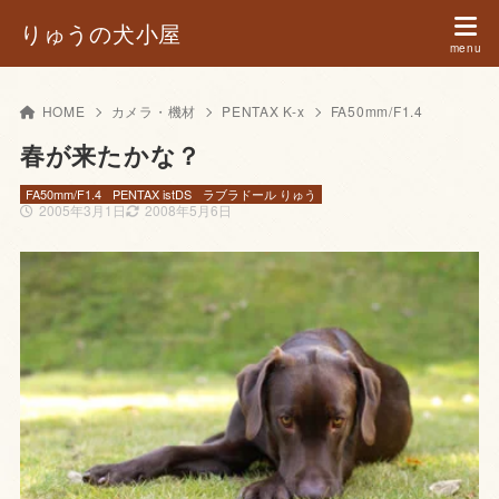
りゅうの犬小屋
HOME
カメラ・機材
PENTAX K-x
FA50mm/F1.4
春が来たかな？
FA50mm/F1.4
PENTAX istDS
ラブラドール りゅう
2005年3月1日
2008年5月6日