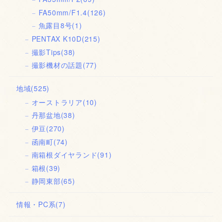
FA50mm/F1.4
(126)
魚露目8号
(1)
PENTAX K10D
(215)
撮影Tips
(38)
撮影機材の話題
(77)
地域
(525)
オーストラリア
(10)
丹那盆地
(38)
伊豆
(270)
函南町
(74)
南箱根ダイヤランド
(91)
箱根
(39)
静岡東部
(65)
情報・PC系
(7)