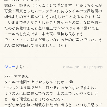
実はバー姉さん（よくこうして呼びます）りゅうちゃんが
可愛く写真とったムーンテラスにあるタイルの世界地図の
網代よりの方の真ん中にう○○をしたことあるんです！ 😡
いままでそんなことしたこと無かったのに、なにを思っ
たのか突然ぴょんと登り頂上でう○○スタイル！驚いてビ
ニール出したんです。本犬実に気持ち良さそう
で・・・・・。朝まだ誰もいなかったのが幸いでした。き
れいにお掃除して帰りました。（汗）
ジロー
より:
2005年5月23日 00時11分02秒
>バーママさん
タイルの地図の上でやっちゃったか～ 😀
いつもと違う環境だと、何やるかわからないですよね。
うちの犬は山に住んでるので、土の上でしかやらないけ
ど、違う環境だとどうなるんだろ？
土がなかなか無い舗装された街に出ると、いつも戸惑って