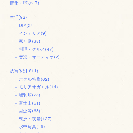
情報・PC系
(7)
生活
(92)
DIY
(24)
インテリア
(9)
家と庭
(38)
料理・グルメ
(47)
音楽・オーディオ
(2)
被写体別
(811)
ホタル特集
(62)
モリアオガエル
(14)
哺乳類
(28)
富士山
(61)
昆虫等
(68)
朝夕・夜景
(127)
水中写真
(18)