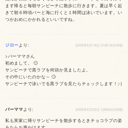
ます帰ると毎朝サンビーチに散歩に行きます。夏は早く起
きて朝６時頃バーと海に行くと１時間は泳いでいます。い
つかおめにかかれるといいですね。
ジロー
より:
2005年5月19日 01時19分39秒
>バーママさん
初めまして。 🙂
サンビーチで黒ラブを何頭か見ましたよ。
その中にいたのかな～ 🙄
サンビーチで泳いでる黒ラブを見たらチェックします！;-)
バーママ
より:
2005年5月22日 12時33分59秒
私も実家に帰りサンビーチを散歩するときチョコラブの姿
みたらお声かけます。