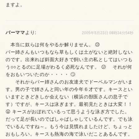
ますよ。
バーママ
より:
2005年5月23日 08時34分54秒
本当に奴らは何をやるか解りません。 😥
バー姉さんもいつもなら草もしくは土がないと絶対しない
のです。出来れば斜面大好きで飼い主の私としてはいつも
う○○とるのに足場がわるく必死なんです。 😕 それが何
をおもいついたのか・・・・ 🙄
それからバー姉さんのお友達犬でドーベルマンがいま
す。男の子で姉さんと同い年の今年６才です。キースとい
いますときどきしか会えない（横浜の獣医さんの息子で
す）ですが、キースは泳ぎます。最初見たときは大変！！
😮 キースがおぼれているって思うような泳ぎ方でした。
だって足が長いのでばしゃばしゃしているんです。でも泳
でいるんですね～。もう今は見慣れましたけど、ちょっと
おもしろい。キースも熱海の海で泳いだことあるんです。