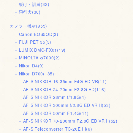
躾け・訓練
(32)
飛行犬
(30)
カメラ・機材
(955)
Canon EOS5QD
(3)
FUJI PET 35
(3)
LUMIX DMC-FX01
(19)
MINOLTA α7000
(2)
Nikon D4
(9)
Nikon D700
(185)
AF-S NIKKOR 16-35mm F4G ED VR
(11)
AF-S NIKKOR 24-70mm F2.8G ED
(116)
AF-S NIKKOR 28mm f/1.8G
(1)
AF-S NIKKOR 300mm f/2.8G ED VR II
(53)
AF-S NIKKOR 50mm F1.4G
(11)
AF-S NIKKOR 70-200mm F2.8G ED VR II
(52)
AF-S Teleconverter TC-20E III
(6)