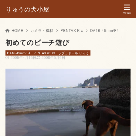
りゅうの犬小屋
HOME
カメラ・機材
PENTAX K-x
DA16-45mm/F4
初めてのビーチ遊び
DA16-45mm/F4
PENTAX istDS
ラブラドール りゅう
2005年4月15日
2008年5月6日