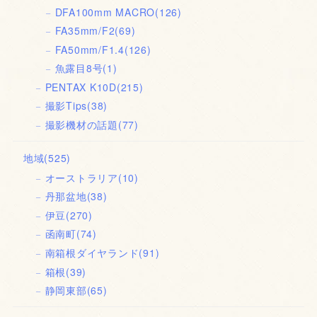
DFA100mm MACRO
(126)
FA35mm/F2
(69)
FA50mm/F1.4
(126)
魚露目8号
(1)
PENTAX K10D
(215)
撮影Tips
(38)
撮影機材の話題
(77)
地域
(525)
オーストラリア
(10)
丹那盆地
(38)
伊豆
(270)
函南町
(74)
南箱根ダイヤランド
(91)
箱根
(39)
静岡東部
(65)