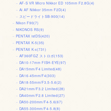
AF-S VR Micro Nikkor ED 105mm F2.8G
(4)
Ai AF Nikkor 35mm F2D
(4)
スピードライトSB-900
(14)
Nikon F90
(7)
NIKONOS RS
(9)
PENTAX istDS
(420)
PENTAX K-5
(35)
PENTAX K-x
(731)
AF360FGZ ストロボ
(153)
DA10-17mm FISH-EYE
(97)
DA15mm/F4 Limited
(48)
DA16-45mm/F4
(303)
DA18-55mm/F3.5-5.6
(2)
DA21mm/F3.2 Limited
(28)
DA40mm/F2.8 Limited
(27)
DA50-200mm/F4-5.6
(67)
DA55-300mm/F4-5.8
(8)