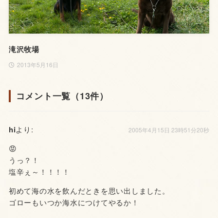
滝沢牧場
2013年5月16日
コメント一覧（13件）
hi
より:
2005年4月15日 23時51分20秒
😡
うっ？！
塩辛ぇ～！！！！
初めて海の水を飲んだときを思い出しました。
ゴローもいつか海水につけてやるか！