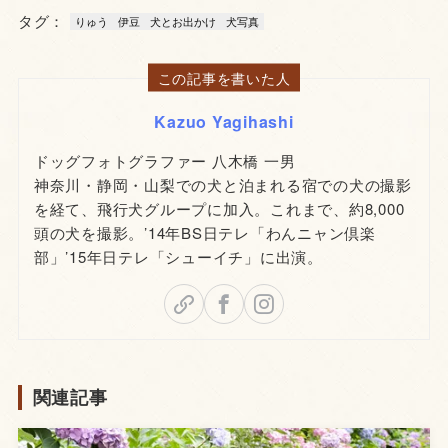
タグ：
りゅう
伊豆
犬とお出かけ
犬写真
この記事を書いた人
Kazuo Yagihashi
ドッグフォトグラファー 八木橋 一男
神奈川・静岡・山梨での犬と泊まれる宿での犬の撮影
を経て、飛行犬グループに加入。これまで、約8,000
頭の犬を撮影。’14年BS日テレ「わんニャン倶楽
部」’15年日テレ「シューイチ」に出演。
関連記事