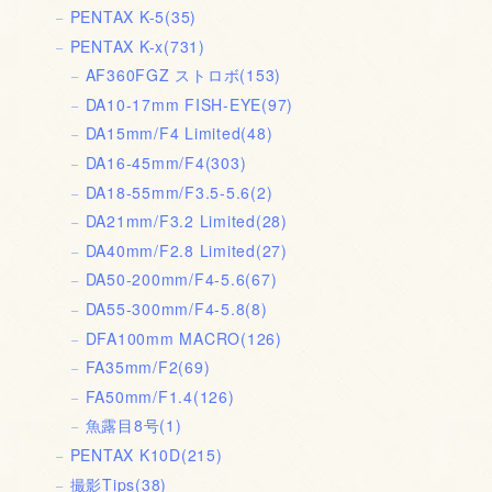
PENTAX K-5
(35)
PENTAX K-x
(731)
AF360FGZ ストロボ
(153)
DA10-17mm FISH-EYE
(97)
DA15mm/F4 Limited
(48)
DA16-45mm/F4
(303)
DA18-55mm/F3.5-5.6
(2)
DA21mm/F3.2 Limited
(28)
DA40mm/F2.8 Limited
(27)
DA50-200mm/F4-5.6
(67)
DA55-300mm/F4-5.8
(8)
DFA100mm MACRO
(126)
FA35mm/F2
(69)
FA50mm/F1.4
(126)
魚露目8号
(1)
PENTAX K10D
(215)
撮影Tips
(38)