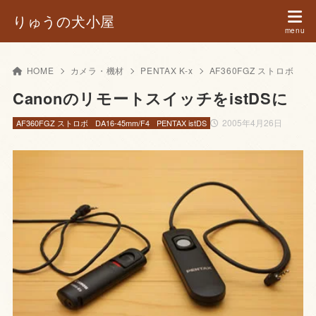
りゅうの犬小屋
HOME
カメラ・機材
PENTAX K-x
AF360FGZ ストロボ
CanonのリモートスイッチをistDSに
2005年4月26日
AF360FGZ ストロボ
DA16-45mm/F4
PENTAX istDS