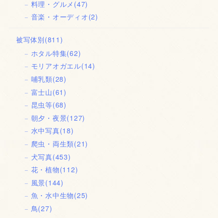
料理・グルメ
(47)
音楽・オーディオ
(2)
被写体別
(811)
ホタル特集
(62)
モリアオガエル
(14)
哺乳類
(28)
富士山
(61)
昆虫等
(68)
朝夕・夜景
(127)
水中写真
(18)
爬虫・両生類
(21)
犬写真
(453)
花・植物
(112)
風景
(144)
魚・水中生物
(25)
鳥
(27)