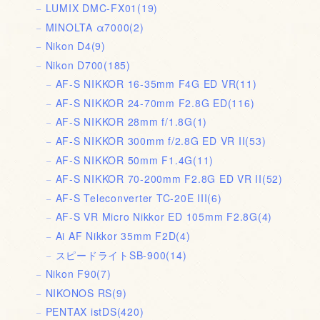
LUMIX DMC-FX01
(19)
MINOLTA α7000
(2)
Nikon D4
(9)
Nikon D700
(185)
AF-S NIKKOR 16-35mm F4G ED VR
(11)
AF-S NIKKOR 24-70mm F2.8G ED
(116)
AF-S NIKKOR 28mm f/1.8G
(1)
AF-S NIKKOR 300mm f/2.8G ED VR II
(53)
AF-S NIKKOR 50mm F1.4G
(11)
AF-S NIKKOR 70-200mm F2.8G ED VR II
(52)
AF-S Teleconverter TC-20E III
(6)
AF-S VR Micro Nikkor ED 105mm F2.8G
(4)
Ai AF Nikkor 35mm F2D
(4)
スピードライトSB-900
(14)
Nikon F90
(7)
NIKONOS RS
(9)
PENTAX istDS
(420)