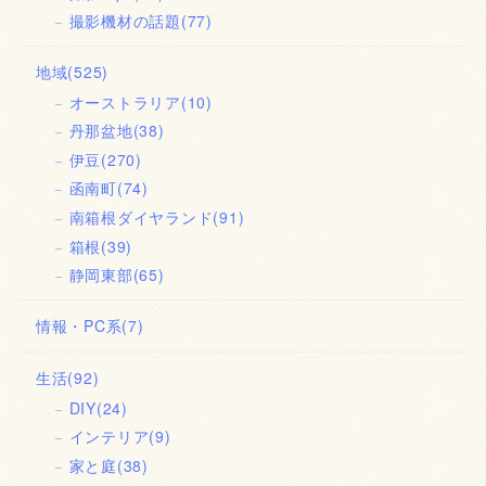
撮影機材の話題
(77)
地域
(525)
オーストラリア
(10)
丹那盆地
(38)
伊豆
(270)
函南町
(74)
南箱根ダイヤランド
(91)
箱根
(39)
静岡東部
(65)
情報・PC系
(7)
生活
(92)
DIY
(24)
インテリア
(9)
家と庭
(38)