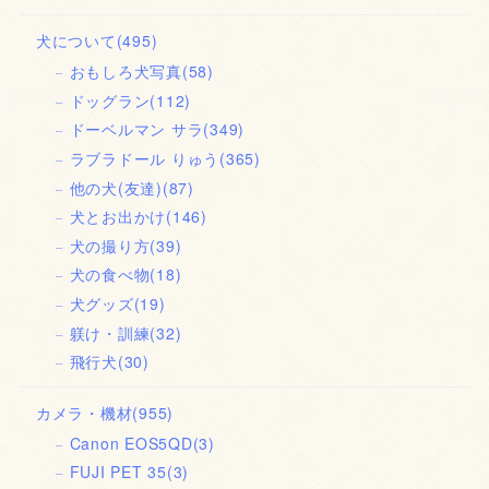
犬について
(495)
おもしろ犬写真
(58)
ドッグラン
(112)
ドーベルマン サラ
(349)
ラブラドール りゅう
(365)
他の犬(友達)
(87)
犬とお出かけ
(146)
犬の撮り方
(39)
犬の食べ物
(18)
犬グッズ
(19)
躾け・訓練
(32)
飛行犬
(30)
カメラ・機材
(955)
Canon EOS5QD
(3)
FUJI PET 35
(3)