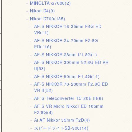
MINOLTA α7000
(2)
Nikon D4
(9)
Nikon D700
(185)
AF-S NIKKOR 16-35mm F4G ED
VR
(11)
AF-S NIKKOR 24-70mm F2.8G
ED
(116)
AF-S NIKKOR 28mm f/1.8G
(1)
AF-S NIKKOR 300mm f/2.8G ED VR
II
(53)
AF-S NIKKOR 50mm F1.4G
(11)
AF-S NIKKOR 70-200mm F2.8G ED
VR II
(52)
AF-S Teleconverter TC-20E III
(6)
AF-S VR Micro Nikkor ED 105mm
F2.8G
(4)
Ai AF Nikkor 35mm F2D
(4)
スピードライトSB-900
(14)