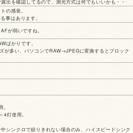
タで露出を確認してるので、測光方式は何でもいいかも・・
イトの感覚。
変える事はあります。
AFが弱いですね。
AWばかりです。
ズが多い、パソコンでRAW→JPEGに変換するとブロック
用。
～4灯使用。
日中シンクロで絞りきれない場合のみ、ハイスピードシンク