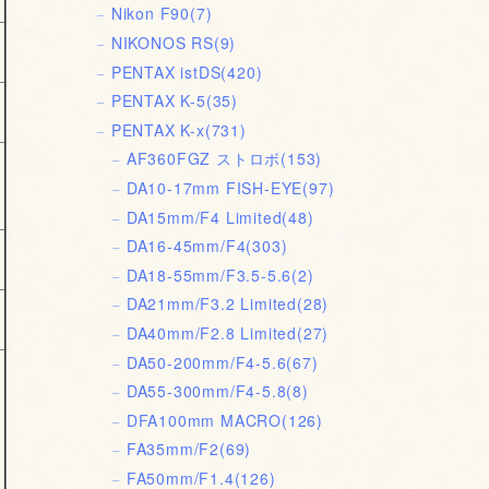
Nikon F90
(7)
NIKONOS RS
(9)
PENTAX istDS
(420)
PENTAX K-5
(35)
PENTAX K-x
(731)
AF360FGZ ストロボ
(153)
DA10-17mm FISH-EYE
(97)
DA15mm/F4 Limited
(48)
DA16-45mm/F4
(303)
DA18-55mm/F3.5-5.6
(2)
DA21mm/F3.2 Limited
(28)
DA40mm/F2.8 Limited
(27)
DA50-200mm/F4-5.6
(67)
DA55-300mm/F4-5.8
(8)
DFA100mm MACRO
(126)
FA35mm/F2
(69)
FA50mm/F1.4
(126)