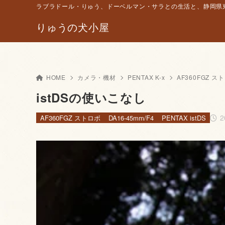
ラブラドール・りゅう、ドーベルマン・サラとの生活と、静岡県東
りゅうの犬小屋
HOME
カメラ・機材
PENTAX K-x
AF360FGZ ス
istDSの使いこなし
2
AF360FGZ ストロボ
DA16-45mm/F4
PENTAX istDS