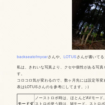
backseatofmycar
さんや、
LOTUS
さんが書いてる
私は、きれいな写真より、クセや個性がある写真
す。
コロコロ気が変わるので、数ヶ月先には設定等変わ
表はLOTUSさんのを参考にしてます。;-)
ノーストロボ時は、ほとんどAVモード
モードダ
ストロボ使う時は、Mモード。ストロ