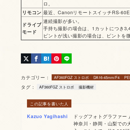
ロ。
リモコン
最近、CanonリモートスイッチRS-6
連続撮影が多い。
ドライブ
手持ち撮影の場合は、1カットにつき3
モード
ピントが浅い撮影の場合は、ピントを
カテゴリー：
AF360FGZ ストロボ
DA16-45mm/F4
PE
タグ：
AF360FGZ ストロボ
撮影機材
この記事を書いた人
Kazuo Yagihashi
ドッグフォトグラファー
神奈川・静岡・山梨での