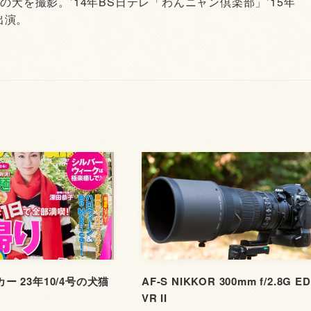
頭の犬を撮影。’14年BS日テレ「わんニャン倶楽部」’15年
出演。
ー 23年10/4号の犬猫
AF-S NIKKOR 300mm f/2.8G ED
VR II