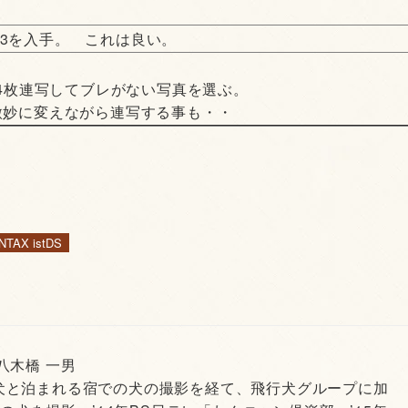
0E3を入手。 これは良い。
,4枚連写してブレがない写真を選ぶ。
微妙に変えながら連写する事も・・
NTAX istDS
 八木橋 一男
犬と泊まれる宿での犬の撮影を経て、飛行犬グループに加