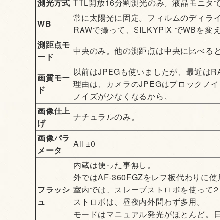
測光方式
TTL開放16分割測光のみ。液晶モニ
常に太陽光に固定。フィルムのディラ
WB
RAWで撮って、SILKYPIX でWBを
測距点モ
中央のみ。他の測距点は中央に比べると
ード
以前はJPEGも使いましたが、最近はR
画質モー
理由は、カメラのJPEGはブロックノイ
ド
ノイズが少なくなるから。
画像仕上
ナチュラルのみ。
げ
画像パラ
All ±0
メータ
内蔵は使った事無し。
外ではAF-360FGZをレフ板代わりに使
フラッシ
室内では、スレーブストロボを使って2
ュ
ストロボは、昼夜内外問わず多用。
モードはマニュアル発光がほとんど。