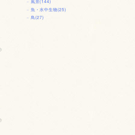
風景
(144)
魚・水中生物
(25)
鳥
(27)
秒
秒