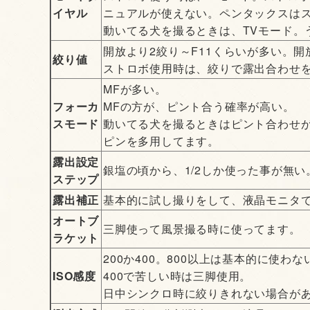
イヤル
ニュアルが使えない。ペンタックスは
動いてる犬を撮るときは、TVモード。うちの
開放より2絞り～F11くらいが多い。
絞り値
ストロボ使用時は、絞りで露出合わせ
MFが多い。
フォーカ
MFの方が、ピント合う確率が高い。
スモード
動いてる犬を撮るときはピント合わせ
ピンを多用してます。
露出設定
銀塩の頃から、1/2しか使った事が無い
ステップ
露出補正
基本的に試し撮りをして、液晶モニタ
オートブ
三脚使って風景撮る時に使ってます。
ラケット
200か400。800以上は基本的に使わな
ISO感度
400で苦しい時は三脚使用。
日中シンクロ時に絞りきれない場合がある