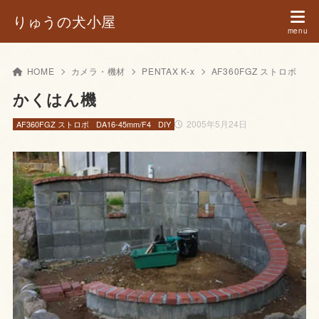
りゅうの犬小屋
HOME
カメラ・機材
PENTAX K-x
AF360FGZ ストロボ
かくはん機
2005年5月24日
AF360FGZ ストロボ
DA16-45mm/F4
DIY