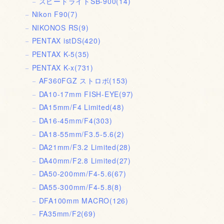
スピードライトSB-900
(14)
Nikon F90
(7)
NIKONOS RS
(9)
PENTAX istDS
(420)
PENTAX K-5
(35)
PENTAX K-x
(731)
AF360FGZ ストロボ
(153)
DA10-17mm FISH-EYE
(97)
DA15mm/F4 Limited
(48)
DA16-45mm/F4
(303)
DA18-55mm/F3.5-5.6
(2)
DA21mm/F3.2 Limited
(28)
DA40mm/F2.8 Limited
(27)
DA50-200mm/F4-5.6
(67)
DA55-300mm/F4-5.8
(8)
DFA100mm MACRO
(126)
FA35mm/F2
(69)