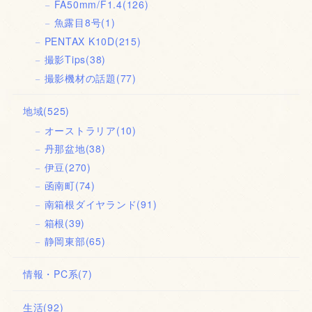
FA50mm/F1.4
(126)
魚露目8号
(1)
PENTAX K10D
(215)
撮影Tips
(38)
撮影機材の話題
(77)
地域
(525)
オーストラリア
(10)
丹那盆地
(38)
伊豆
(270)
函南町
(74)
南箱根ダイヤランド
(91)
箱根
(39)
静岡東部
(65)
情報・PC系
(7)
生活
(92)