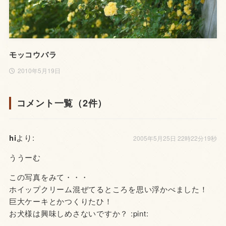
モッコウバラ
2010年5月19日
コメント一覧（2件）
hi
より:
2005年5月25日 22時22分19秒
ううーむ
この写真をみて・・・
ホイップクリーム混ぜてるところを思い浮かべました！
巨大ケーキとかつくりたひ！
お犬様は興味しめさないですか？ :pint: