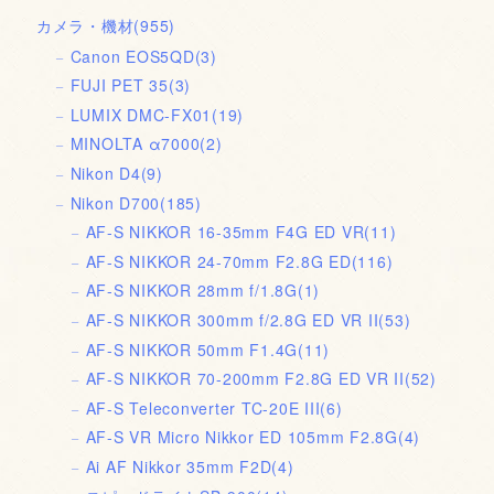
カメラ・機材
(955)
Canon EOS5QD
(3)
FUJI PET 35
(3)
LUMIX DMC-FX01
(19)
MINOLTA α7000
(2)
Nikon D4
(9)
Nikon D700
(185)
AF-S NIKKOR 16-35mm F4G ED VR
(11)
AF-S NIKKOR 24-70mm F2.8G ED
(116)
AF-S NIKKOR 28mm f/1.8G
(1)
AF-S NIKKOR 300mm f/2.8G ED VR II
(53)
AF-S NIKKOR 50mm F1.4G
(11)
AF-S NIKKOR 70-200mm F2.8G ED VR II
(52)
AF-S Teleconverter TC-20E III
(6)
AF-S VR Micro Nikkor ED 105mm F2.8G
(4)
Ai AF Nikkor 35mm F2D
(4)