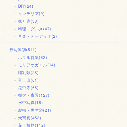
DIY
(24)
インテリア
(9)
家と庭
(38)
料理・グルメ
(47)
音楽・オーディオ
(2)
被写体別
(811)
ホタル特集
(62)
モリアオガエル
(14)
哺乳類
(28)
富士山
(61)
昆虫等
(68)
朝夕・夜景
(127)
水中写真
(18)
爬虫・両生類
(21)
犬写真
(453)
花・植物
(112)