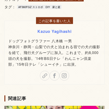
タグ：
AF360FGZ ストロボ
DIY
家と庭
この記事を書いた人
Kazuo Yagihashi
ドッグフォトグラファー 八木橋 一男
神奈川・静岡・山梨での犬と泊まれる宿での犬の撮影
を経て、飛行犬グループに加入。これまで、約8,000
頭の犬を撮影。’14年BS日テレ「わんニャン倶楽
部」’15年日テレ「シューイチ」に出演。
関連記事