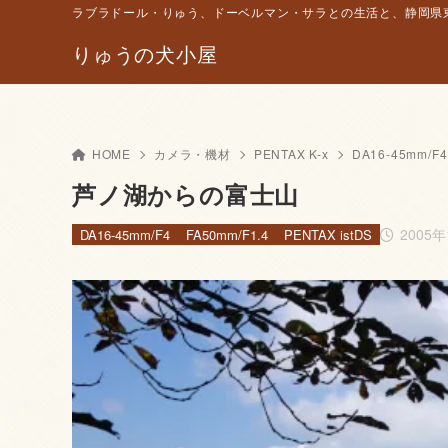
ラブラドール・りゅう、ドーベルマン・サラとの生活と、静岡県東
りゅうの犬小屋
HOME
カメラ・機材
PENTAX K-x
DA16-45mm/F4
芦ノ湖からの富士山
2005
DA16-45mm/F4
FA50mm/F1.4
PENTAX istDS