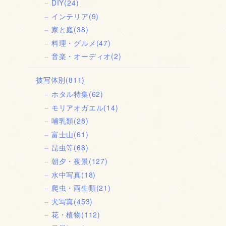
DIY
(24)
インテリア
(9)
家と庭
(38)
料理・グルメ
(47)
音楽・オーディオ
(2)
被写体別
(811)
ホタル特集
(62)
モリアオガエル
(14)
哺乳類
(28)
富士山
(61)
昆虫等
(68)
朝夕・夜景
(127)
水中写真
(18)
爬虫・両生類
(21)
犬写真
(453)
花・植物
(112)