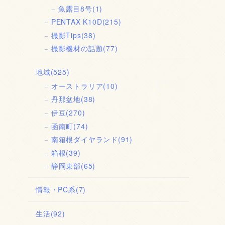
魚露目8号
(1)
PENTAX K10D
(215)
撮影Tips
(38)
撮影機材の話題
(77)
地域
(525)
オーストラリア
(10)
丹那盆地
(38)
伊豆
(270)
函南町
(74)
南箱根ダイヤランド
(91)
箱根
(39)
静岡東部
(65)
情報・PC系
(7)
生活
(92)