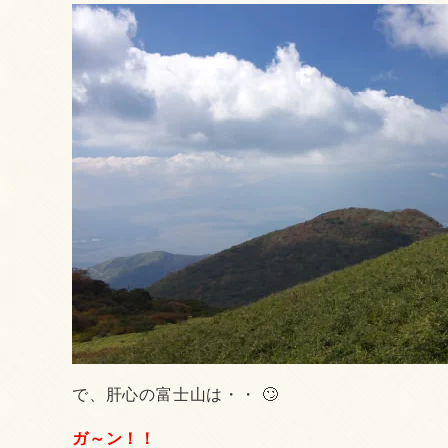
で、肝心の富士山は・・ 🙄
ガ～ン！！