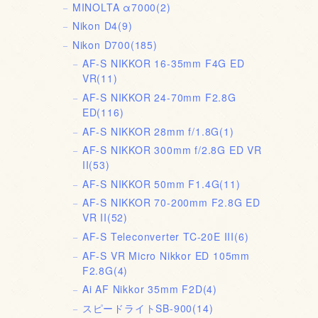
MINOLTA α7000
(2)
Nikon D4
(9)
Nikon D700
(185)
AF-S NIKKOR 16-35mm F4G ED
VR
(11)
AF-S NIKKOR 24-70mm F2.8G
ED
(116)
AF-S NIKKOR 28mm f/1.8G
(1)
AF-S NIKKOR 300mm f/2.8G ED VR
II
(53)
AF-S NIKKOR 50mm F1.4G
(11)
AF-S NIKKOR 70-200mm F2.8G ED
VR II
(52)
AF-S Teleconverter TC-20E III
(6)
AF-S VR Micro Nikkor ED 105mm
F2.8G
(4)
Ai AF Nikkor 35mm F2D
(4)
スピードライトSB-900
(14)