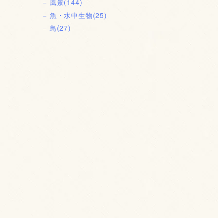
風景
(144)
魚・水中生物
(25)
鳥
(27)