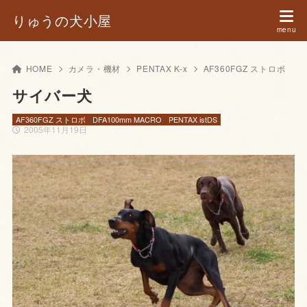
りゅうの犬小屋
HOME
カメラ・機材
PENTAX K-x
AF360FGZ ストロボ
サイバー犬
AF360FGZ ストロボ
DFA100mm MACRO
PENTAX istDS
2005年11月19日