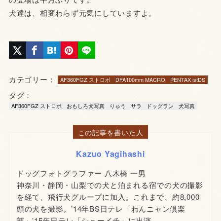
犬達は、相変わらず元気にしていますよ。
カテゴリー：
AF360FGZ ストロボ
DFA100mm MACRO
PENTAX istDS
タグ：
AF360FGZ ストロボ
おもしろ犬写真
りゅう
サラ
ドッグラン
犬写真
この記事を書いた人
Kazuo Yagihashi
ドッグフォトグラファー 八木橋 一男
神奈川・静岡・山梨での犬と泊まれる宿での犬の撮影
を経て、飛行犬グループに加入。これまで、約8,000
頭の犬を撮影。’14年BS日テレ「わんニャン倶楽
部」’15年日テレ「シューイチ」に出演。