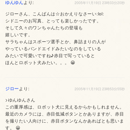
ゆんゆん
より:
2005年11月19日 23時33分20秒
ジローさん、こんばんは☆おかえりなさーい:lol:
シドニーのお写真、とっても楽しかったです。
そして久々のワンちゃんたちの登場も
嬉しいです。
サラちゃんはスポーツ選手とか、鼻詰まりの人が
やっているバンドエイドみたいなのをしている
みたいで可愛いですね♪赤目で写っていると
ほんとロボット犬みたい。。。 😀
ジロー
より:
2005年11月19日 23時53分55秒
>ゆんゆんさん
この重厚感は、ロボット犬に見えるからかもしれません。
最近のカメラには、赤目低減ボタンとかありますが、赤目
を撮りたい人向けに、赤目ボタンなんかあればとも思いま
す。 😀