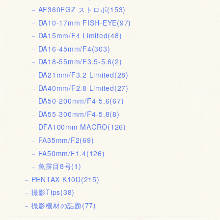
AF360FGZ ストロボ
(153)
DA10-17mm FISH-EYE
(97)
DA15mm/F4 Limited
(48)
DA16-45mm/F4
(303)
DA18-55mm/F3.5-5.6
(2)
DA21mm/F3.2 Limited
(28)
DA40mm/F2.8 Limited
(27)
DA50-200mm/F4-5.6
(67)
DA55-300mm/F4-5.8
(8)
DFA100mm MACRO
(126)
FA35mm/F2
(69)
FA50mm/F1.4
(126)
魚露目8号
(1)
PENTAX K10D
(215)
撮影Tips
(38)
撮影機材の話題
(77)