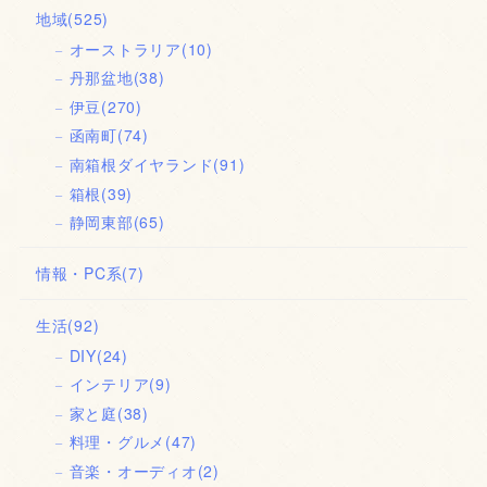
地域
(525)
オーストラリア
(10)
丹那盆地
(38)
伊豆
(270)
函南町
(74)
南箱根ダイヤランド
(91)
箱根
(39)
静岡東部
(65)
情報・PC系
(7)
生活
(92)
DIY
(24)
インテリア
(9)
家と庭
(38)
料理・グルメ
(47)
音楽・オーディオ
(2)