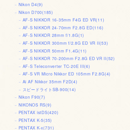
Nikon D4
(9)
Nikon D700
(185)
AF-S NIKKOR 16-35mm F4G ED VR
(11)
AF-S NIKKOR 24-70mm F2.8G ED
(116)
AF-S NIKKOR 28mm f/1.8G
(1)
AF-S NIKKOR 300mm f/2.8G ED VR II
(53)
AF-S NIKKOR 50mm F1.4G
(11)
AF-S NIKKOR 70-200mm F2.8G ED VR II
(52)
AF-S Teleconverter TC-20E III
(6)
AF-S VR Micro Nikkor ED 105mm F2.8G
(4)
Ai AF Nikkor 35mm F2D
(4)
スピードライトSB-900
(14)
Nikon F90
(7)
NIKONOS RS
(9)
PENTAX istDS
(420)
PENTAX K-5
(35)
PENTAX K-x
(731)