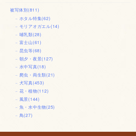
被写体別
(811)
ホタル特集
(62)
モリアオガエル
(14)
哺乳類
(28)
富士山
(61)
昆虫等
(68)
朝夕・夜景
(127)
水中写真
(18)
爬虫・両生類
(21)
犬写真
(453)
花・植物
(112)
風景
(144)
魚・水中生物
(25)
鳥
(27)