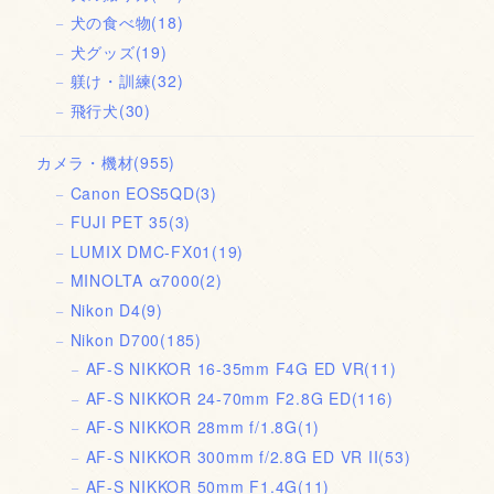
犬の食べ物
(18)
犬グッズ
(19)
躾け・訓練
(32)
飛行犬
(30)
カメラ・機材
(955)
Canon EOS5QD
(3)
FUJI PET 35
(3)
LUMIX DMC-FX01
(19)
MINOLTA α7000
(2)
Nikon D4
(9)
Nikon D700
(185)
AF-S NIKKOR 16-35mm F4G ED VR
(11)
AF-S NIKKOR 24-70mm F2.8G ED
(116)
AF-S NIKKOR 28mm f/1.8G
(1)
AF-S NIKKOR 300mm f/2.8G ED VR II
(53)
AF-S NIKKOR 50mm F1.4G
(11)