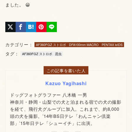
ました。 😀
カテゴリー：
AF360FGZ ストロボ
DFA100mm MACRO
PENTAX istDS
タグ：
AF360FGZ ストロボ
昆虫
この記事を書いた人
Kazuo Yagihashi
ドッグフォトグラファー 八木橋 一男
神奈川・静岡・山梨での犬と泊まれる宿での犬の撮影
を経て、飛行犬グループに加入。これまで、約8,000
頭の犬を撮影。’14年BS日テレ「わんニャン倶楽
部」’15年日テレ「シューイチ」に出演。