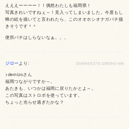
えええーーーー！！偶然わたしも福岡県！
写真きれいですねぇ～！見入ってしまいました。今度もし
蜂の絵を描いてと言われたら、このオオホシオナガバチ描
きそうです＾＾
便所バチはしらないなぁ。。。
ジロー
より:
2006年6月27日 22時39分14秒
>demizoさん
福岡つながりですか～。
あたきも、いつかは福岡に戻りたかとよ～。
この写真はストロボを使っています。
ちょっと光らせ過ぎたかな？