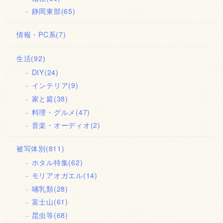
静岡東部
(65)
情報・PC系
(7)
生活
(92)
DIY
(24)
インテリア
(9)
家と庭
(38)
料理・グルメ
(47)
音楽・オーディオ
(2)
被写体別
(811)
ホタル特集
(62)
モリアオガエル
(14)
哺乳類
(28)
富士山
(61)
昆虫等
(68)