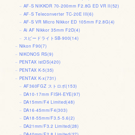
AF-S NIKKOR 70-200mm F2.8G ED VR II
(52)
AF-S Teleconverter TC-20E III
(6)
AF-S VR Micro Nikkor ED 105mm F2.8G
(4)
Ai AF Nikkor 35mm F2D
(4)
スピードライトSB-900
(14)
Nikon F90
(7)
NIKONOS RS
(9)
PENTAX istDS
(420)
PENTAX K-5
(35)
PENTAX K-x
(731)
AF360FGZ ストロボ
(153)
DA10-17mm FISH-EYE
(97)
DA15mm/F4 Limited
(48)
DA16-45mm/F4
(303)
DA18-55mm/F3.5-5.6
(2)
DA21mm/F3.2 Limited
(28)
DA40mm/F2.8 Limited
(27)