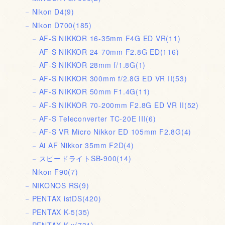
Nikon D4
(9)
Nikon D700
(185)
AF-S NIKKOR 16-35mm F4G ED VR
(11)
AF-S NIKKOR 24-70mm F2.8G ED
(116)
AF-S NIKKOR 28mm f/1.8G
(1)
AF-S NIKKOR 300mm f/2.8G ED VR II
(53)
AF-S NIKKOR 50mm F1.4G
(11)
AF-S NIKKOR 70-200mm F2.8G ED VR II
(52)
AF-S Teleconverter TC-20E III
(6)
AF-S VR Micro Nikkor ED 105mm F2.8G
(4)
Ai AF Nikkor 35mm F2D
(4)
スピードライトSB-900
(14)
Nikon F90
(7)
NIKONOS RS
(9)
PENTAX istDS
(420)
PENTAX K-5
(35)