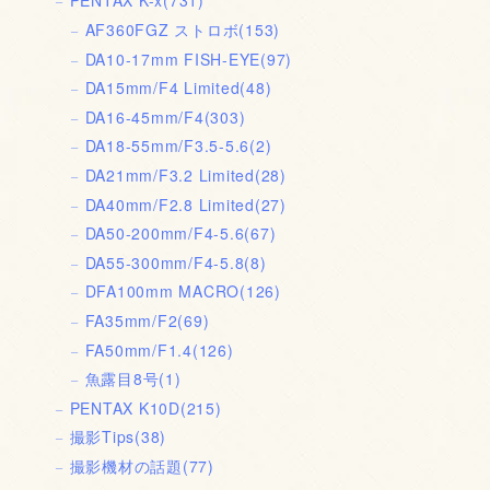
PENTAX K-x
(731)
AF360FGZ ストロボ
(153)
DA10-17mm FISH-EYE
(97)
DA15mm/F4 Limited
(48)
DA16-45mm/F4
(303)
DA18-55mm/F3.5-5.6
(2)
DA21mm/F3.2 Limited
(28)
DA40mm/F2.8 Limited
(27)
DA50-200mm/F4-5.6
(67)
DA55-300mm/F4-5.8
(8)
DFA100mm MACRO
(126)
FA35mm/F2
(69)
FA50mm/F1.4
(126)
魚露目8号
(1)
PENTAX K10D
(215)
撮影Tips
(38)
撮影機材の話題
(77)