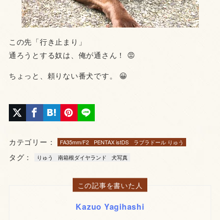
この先「行き止まり」
通ろうとする奴は、俺が通さん！ 😡
ちょっと、頼りない番犬です。 😀
カテゴリー：
FA35mm/F2
PENTAX istDS
ラブラドール りゅう
タグ：
りゅう
南箱根ダイヤランド
犬写真
この記事を書いた人
Kazuo Yagihashi