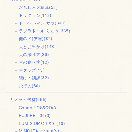
おもしろ犬写真
(58)
ドッグラン
(112)
ドーベルマン サラ
(349)
ラブラドール りゅう
(365)
他の犬(友達)
(87)
犬とお出かけ
(146)
犬の撮り方
(39)
犬の食べ物
(18)
犬グッズ
(19)
躾け・訓練
(32)
飛行犬
(30)
カメラ・機材
(955)
Canon EOS5QD
(3)
FUJI PET 35
(3)
LUMIX DMC-FX01
(19)
MINOLTA α7000
(2)