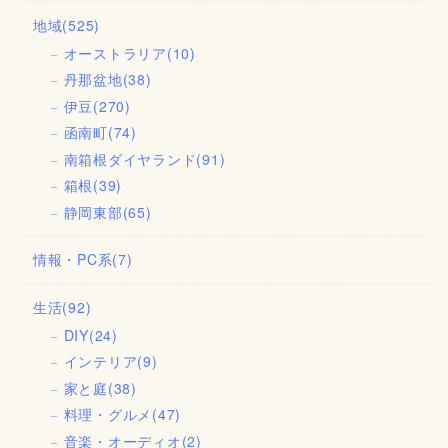
地域
(525)
オーストラリア
(10)
丹那盆地
(38)
伊豆
(270)
函南町
(74)
南箱根ダイヤランド
(91)
箱根
(39)
静岡東部
(65)
情報・PC系
(7)
生活
(92)
DIY
(24)
インテリア
(9)
家と庭
(38)
料理・グルメ
(47)
音楽・オーディオ
(2)