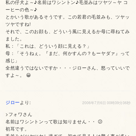
私の仔犬よ～♪名前はワシントン♪毛並みはツヤツ～ヤ コ
ーヒーの色～♪
とかいう歌があるそうです。この若君の毛並みも、ツヤッ
ツヤですね!
それで、このお顔も、どういう風に見えるか母に尋ねてみ
ました。
私：「これは、どういう顔に見える？」
母：「そうねぇ。『まだ、何かすんの？もーヤダァ』って
感じ」
全然違うではないですか・・・ジローさん、怒っていいで
すよ～。 😀
ジロー
より:
2006年7月6日 00時39分36秒
>フォワさん
名前はワシントンって歌は知りません・・ 😕
初耳です。
毛並みがツヤツヤし過ぎて、初めて見る人は驚く事が多い