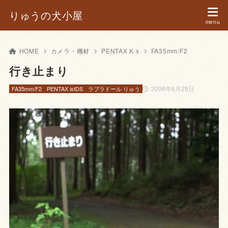
りゅうの犬小屋
HOME
カメラ・機材
PENTAX K-x
FA35mm/F2
行き止まり
2006年6月28日
FA35mm/F2
PENTAX istDS
ラブラドール りゅう