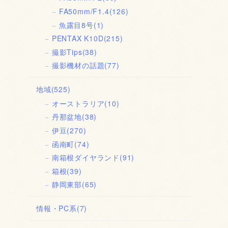
FA50mm/F1.4
(126)
魚露目8号
(1)
PENTAX K10D
(215)
撮影Tips
(38)
撮影機材の話題
(77)
地域
(525)
オーストラリア
(10)
丹那盆地
(38)
伊豆
(270)
函南町
(74)
南箱根ダイヤランド
(91)
箱根
(39)
静岡東部
(65)
情報・PC系
(7)