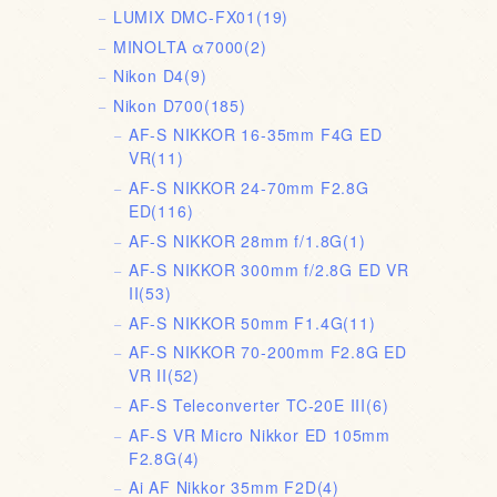
LUMIX DMC-FX01
(19)
MINOLTA α7000
(2)
Nikon D4
(9)
Nikon D700
(185)
AF-S NIKKOR 16-35mm F4G ED
VR
(11)
AF-S NIKKOR 24-70mm F2.8G
ED
(116)
AF-S NIKKOR 28mm f/1.8G
(1)
AF-S NIKKOR 300mm f/2.8G ED VR
II
(53)
AF-S NIKKOR 50mm F1.4G
(11)
AF-S NIKKOR 70-200mm F2.8G ED
VR II
(52)
AF-S Teleconverter TC-20E III
(6)
AF-S VR Micro Nikkor ED 105mm
F2.8G
(4)
Ai AF Nikkor 35mm F2D
(4)