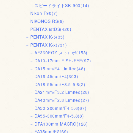
スピードライトSB-900
(14)
Nikon F90
(7)
NIKONOS RS
(9)
PENTAX istDS
(420)
PENTAX K-5
(35)
PENTAX K-x
(731)
AF360FGZ ストロボ
(153)
DA10-17mm FISH-EYE
(97)
DA15mm/F4 Limited
(48)
DA16-45mm/F4
(303)
DA18-55mm/F3.5-5.6
(2)
DA21mm/F3.2 Limited
(28)
DA40mm/F2.8 Limited
(27)
DA50-200mm/F4-5.6
(67)
DA55-300mm/F4-5.8
(8)
DFA100mm MACRO
(126)
FA35mm/F2
(69)