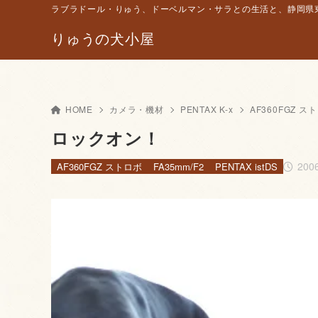
ラブラドール・りゅう、ドーベルマン・サラとの生活と、静岡県東
りゅうの犬小屋
HOME
カメラ・機材
PENTAX K-x
AF360FGZ ス
ロックオン！
200
AF360FGZ ストロボ
FA35mm/F2
PENTAX istDS