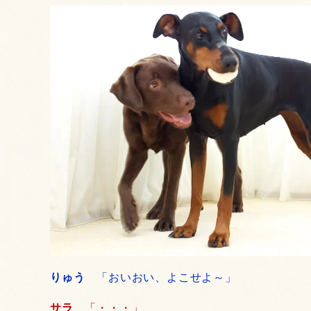
りゅう
「おいおい、よこせよ～」
サラ
「・・・」