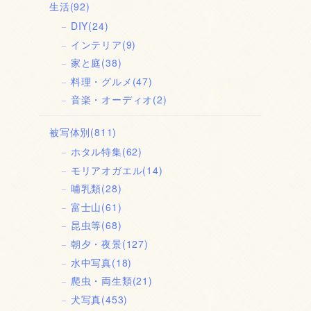
生活
(92)
DIY
(24)
インテリア
(9)
家と庭
(38)
料理・グルメ
(47)
音楽・オーディオ
(2)
被写体別
(811)
ホタル特集
(62)
モリアオガエル
(14)
哺乳類
(28)
富士山
(61)
昆虫等
(68)
朝夕・夜景
(127)
水中写真
(18)
爬虫・両生類
(21)
犬写真
(453)