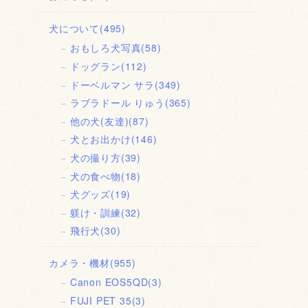
犬について
(495)
おもしろ犬写真
(58)
ドッグラン
(112)
ドーベルマン サラ
(349)
ラブラドール りゅう
(365)
他の犬(友達)
(87)
犬とお出かけ
(146)
犬の撮り方
(39)
犬の食べ物
(18)
犬グッズ
(19)
躾け・訓練
(32)
飛行犬
(30)
カメラ・機材
(955)
Canon EOS5QD
(3)
FUJI PET 35
(3)