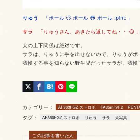
りゅう
「ボール 🙂 ボール 😎 ボール :pint: 」
サラ
「りゅうさん、あきたら返してね・・ 😥 
犬の上下関係は絶対です。
サラは、りゅうに手を出せないので、りゅうがボ
我慢する事を知らない野生児だったサラが、我慢で
カテゴリー：
AF360FGZ ストロボ
FA35mm/F2
PENTA
タグ：
AF360FGZ ストロボ
りゅう
サラ
犬写真
この記事を書いた人