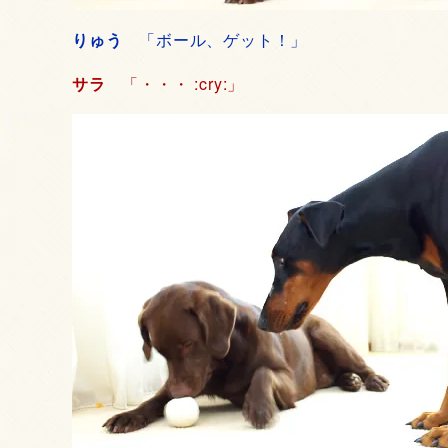
りゅう
「ボール、ゲット！」
サラ
「・・・ :cry:」