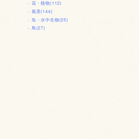
花・植物
(112)
風景
(144)
魚・水中生物
(25)
鳥
(27)