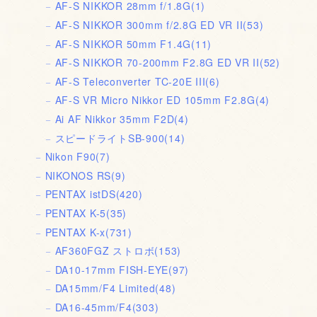
AF-S NIKKOR 28mm f/1.8G
(1)
AF-S NIKKOR 300mm f/2.8G ED VR II
(53)
AF-S NIKKOR 50mm F1.4G
(11)
AF-S NIKKOR 70-200mm F2.8G ED VR II
(52)
AF-S Teleconverter TC-20E III
(6)
AF-S VR Micro Nikkor ED 105mm F2.8G
(4)
Ai AF Nikkor 35mm F2D
(4)
スピードライトSB-900
(14)
Nikon F90
(7)
NIKONOS RS
(9)
PENTAX istDS
(420)
PENTAX K-5
(35)
PENTAX K-x
(731)
AF360FGZ ストロボ
(153)
DA10-17mm FISH-EYE
(97)
DA15mm/F4 Limited
(48)
DA16-45mm/F4
(303)