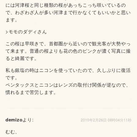
には河津桜と同じ種類の桜があっちこっち咲いているの
で、わざわざ人が多い河津まで行かなくてもいいかと思い
ます。
>モモのダディさん
この桜は早咲きで、首都圏から近いので観光客が大勢やっ
て来ます。普通の桜よりも花の色のピンクが濃く写真に撮
ると綺麗です。
私も銀塩の時はニコンを使っていたので、久しぶりに復活
です。
ペンタックスとニコンはレンズの取付け関係が逆なので、
慣れるまで苦労します。
demizo
より:
2010年2月26日 08時04分11秒
むむ、