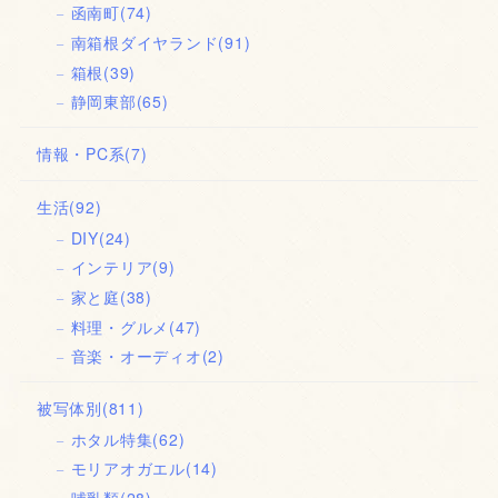
函南町
(74)
南箱根ダイヤランド
(91)
箱根
(39)
静岡東部
(65)
情報・PC系
(7)
生活
(92)
DIY
(24)
インテリア
(9)
家と庭
(38)
料理・グルメ
(47)
音楽・オーディオ
(2)
被写体別
(811)
ホタル特集
(62)
モリアオガエル
(14)
哺乳類
(28)