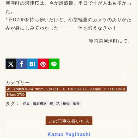
河津町の河津桜は、今が最盛期。平日ですが人出も多かっ
た。
1日D700を持ち歩いたけど、小型軽量のカメラのありがた
みが身にしみてわかった・・・ 体を鍛えなきゃ！
静岡県河津町にて。
カテゴリー：
AF-S NIKKOR 24-70mm F2.8G ED
AF-S NIKKOR 70-200mm F2.8G ED VR II
Nikon D700
タグ：
伊豆
撮影機材
桜
花・植物
風景
この記事を書いた人
Kazuo Yagihashi