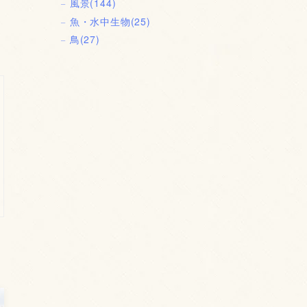
風景
(144)
魚・水中生物
(25)
鳥
(27)