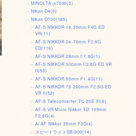
MINOLTA α7000
(2)
Nikon D4
(9)
Nikon D700
(185)
AF-S NIKKOR 16-35mm F4G ED
VR
(11)
AF-S NIKKOR 24-70mm F2.8G
ED
(116)
AF-S NIKKOR 28mm f/1.8G
(1)
AF-S NIKKOR 300mm f/2.8G ED VR
II
(53)
AF-S NIKKOR 50mm F1.4G
(11)
AF-S NIKKOR 70-200mm F2.8G ED
VR II
(52)
AF-S Teleconverter TC-20E III
(6)
AF-S VR Micro Nikkor ED 105mm
F2.8G
(4)
Ai AF Nikkor 35mm F2D
(4)
スピードライトSB-900
(14)