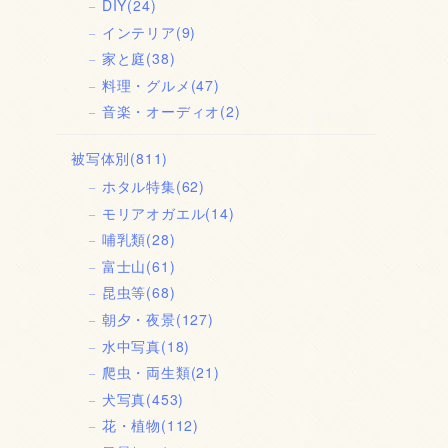
DIY
(24)
インテリア
(9)
家と庭
(38)
料理・グルメ
(47)
音楽・オーディオ
(2)
被写体別
(811)
ホタル特集
(62)
モリアオガエル
(14)
哺乳類
(28)
富士山
(61)
昆虫等
(68)
朝夕・夜景
(127)
水中写真
(18)
爬虫・両生類
(21)
犬写真
(453)
花・植物
(112)