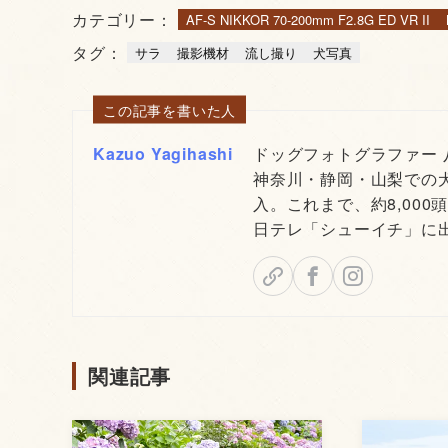
カテゴリー：
AF-S NIKKOR 70-200mm F2.8G ED VR II
タグ：
サラ
撮影機材
流し撮り
犬写真
この記事を書いた人
Kazuo Yagihashi
ドッグフォトグラファー
神奈川・静岡・山梨での
入。これまで、約8,000
日テレ「シューイチ」に
関連記事