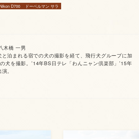
Nikon D700
ドーベルマン サラ
 八木橋 一男
犬と泊まれる宿での犬の撮影を経て、飛行犬グループに加
頭の犬を撮影。’14年BS日テレ「わんニャン倶楽部」’15年
出演。