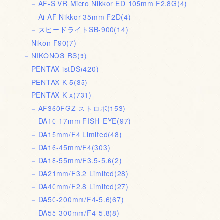
AF-S VR Micro Nikkor ED 105mm F2.8G
(4)
Ai AF Nikkor 35mm F2D
(4)
スピードライトSB-900
(14)
Nikon F90
(7)
NIKONOS RS
(9)
PENTAX istDS
(420)
PENTAX K-5
(35)
PENTAX K-x
(731)
AF360FGZ ストロボ
(153)
DA10-17mm FISH-EYE
(97)
DA15mm/F4 Limited
(48)
DA16-45mm/F4
(303)
DA18-55mm/F3.5-5.6
(2)
DA21mm/F3.2 Limited
(28)
DA40mm/F2.8 Limited
(27)
DA50-200mm/F4-5.6
(67)
DA55-300mm/F4-5.8
(8)