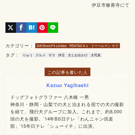
伊豆市修善寺にて
カテゴリー：
DA15mm/F4 Limited
PENTAX K-x
ドーベルマン サラ
タグ：
りゅう
グルメ
サラ
伊豆
犬とお出かけ
犬写真
この記事を書いた人
Kazuo Yagihashi
ドッグフォトグラファー 八木橋 一男
神奈川・静岡・山梨での犬と泊まれる宿での犬の撮影
を経て、飛行犬グループに加入。これまで、約8,000
頭の犬を撮影。’14年BS日テレ「わんニャン倶楽
部」’15年日テレ「シューイチ」に出演。