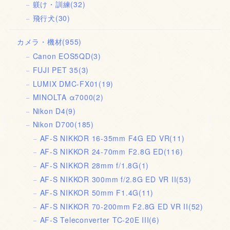
躾け・訓練
(32)
飛行犬
(30)
カメラ・機材
(955)
Canon EOS5QD
(3)
FUJI PET 35
(3)
LUMIX DMC-FX01
(19)
MINOLTA α7000
(2)
Nikon D4
(9)
Nikon D700
(185)
AF-S NIKKOR 16-35mm F4G ED VR
(11)
AF-S NIKKOR 24-70mm F2.8G ED
(116)
AF-S NIKKOR 28mm f/1.8G
(1)
AF-S NIKKOR 300mm f/2.8G ED VR II
(53)
AF-S NIKKOR 50mm F1.4G
(11)
AF-S NIKKOR 70-200mm F2.8G ED VR II
(52)
AF-S Teleconverter TC-20E III
(6)