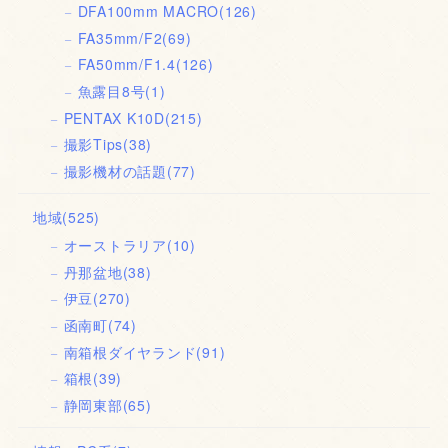
DFA100mm MACRO
(126)
FA35mm/F2
(69)
FA50mm/F1.4
(126)
魚露目8号
(1)
PENTAX K10D
(215)
撮影Tips
(38)
撮影機材の話題
(77)
地域
(525)
オーストラリア
(10)
丹那盆地
(38)
伊豆
(270)
函南町
(74)
南箱根ダイヤランド
(91)
箱根
(39)
静岡東部
(65)