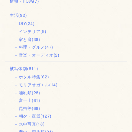
情報・PC系
(7)
生活
(92)
DIY
(24)
インテリア
(9)
家と庭
(38)
料理・グルメ
(47)
音楽・オーディオ
(2)
被写体別
(811)
ホタル特集
(62)
モリアオガエル
(14)
哺乳類
(28)
富士山
(61)
昆虫等
(68)
朝夕・夜景
(127)
水中写真
(18)
爬虫・両生類
(21)