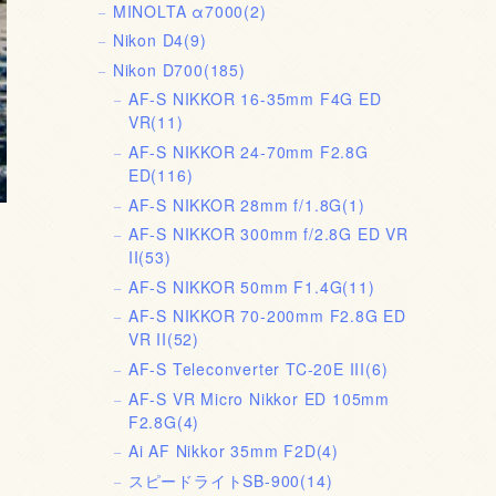
MINOLTA α7000
(2)
Nikon D4
(9)
Nikon D700
(185)
AF-S NIKKOR 16-35mm F4G ED
VR
(11)
AF-S NIKKOR 24-70mm F2.8G
ED
(116)
AF-S NIKKOR 28mm f/1.8G
(1)
AF-S NIKKOR 300mm f/2.8G ED VR
II
(53)
AF-S NIKKOR 50mm F1.4G
(11)
AF-S NIKKOR 70-200mm F2.8G ED
VR II
(52)
AF-S Teleconverter TC-20E III
(6)
AF-S VR Micro Nikkor ED 105mm
F2.8G
(4)
Ai AF Nikkor 35mm F2D
(4)
スピードライトSB-900
(14)