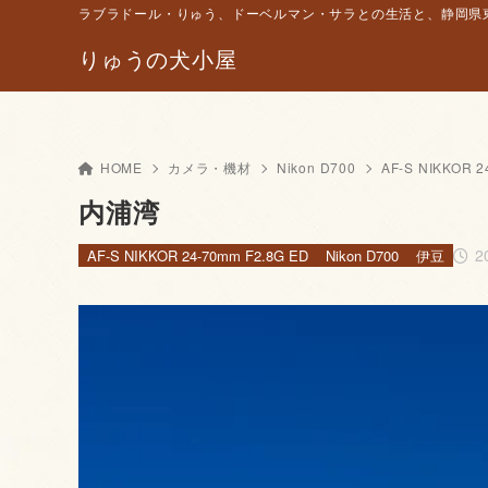
ラブラドール・りゅう、ドーベルマン・サラとの生活と、静岡県東
りゅうの犬小屋
HOME
カメラ・機材
Nikon D700
AF-S NIKKOR 2
内浦湾
2
AF-S NIKKOR 24-70mm F2.8G ED
Nikon D700
伊豆