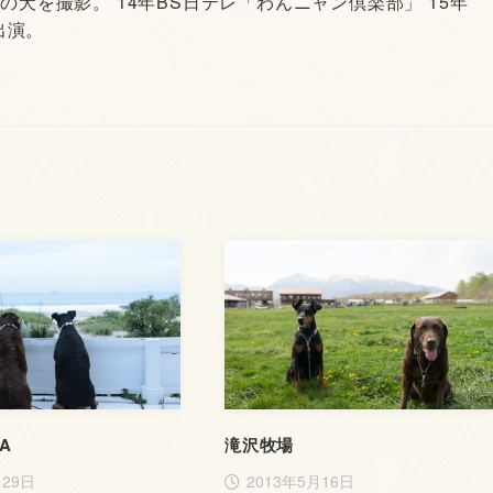
頭の犬を撮影。’14年BS日テレ「わんニャン倶楽部」’15年
出演。
EA
滝沢牧場
月29日
2013年5月16日