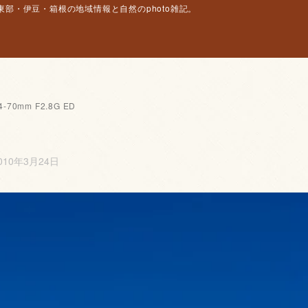
部・伊豆・箱根の地域情報と自然のphoto雑記。
4-70mm F2.8G ED
010年3月24日