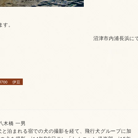
ます。
沼津市内浦長浜に
D700
伊豆
 八木橋 一男
犬と泊まれる宿での犬の撮影を経て、飛行犬グループに加