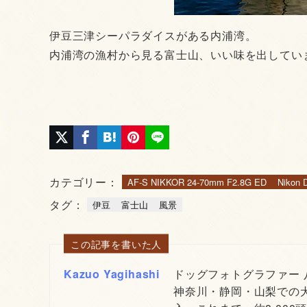
伊豆三津シーパラダイスがある内浦湾。
内浦湾の漁村から見る富士山、いい味を出してい
カテゴリー：
AF-S NIKKOR 24-70mm F2.8G ED
Nikon 
タグ：
伊豆
富士山
風景
この記事を書いた人
Kazuo Yagihashi
ドッグフォトグラファー
神奈川・静岡・山梨での