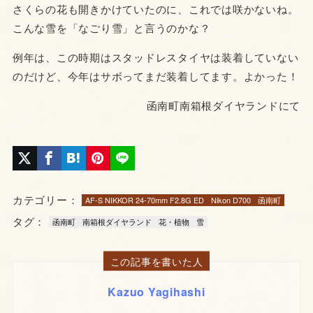
さくらの花も開きかけていたのに、これでは咲かないね。
こんな雪を「なごり雪」と言うのかな？
例年は、この時期はスタッドレスタイヤは装着していない
のだけど、今年はサボってまだ装着してます。よかった！
函南町南箱根ダイヤランドにて
カテゴリー：
AF-S NIKKOR 24-70mm F2.8G ED
Nikon D700
函南町
タグ：
函南町
南箱根ダイヤランド
花・植物
雪
この記事を書いた人
Kazuo Yagihashi