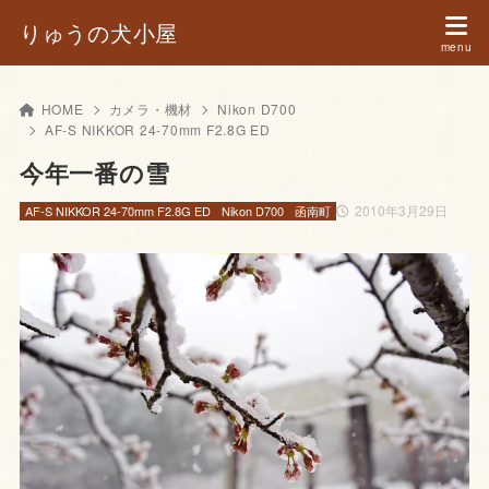
りゅうの犬小屋
HOME
カメラ・機材
Nikon D700
AF-S NIKKOR 24-70mm F2.8G ED
今年一番の雪
2010年3月29日
AF-S NIKKOR 24-70mm F2.8G ED
Nikon D700
函南町