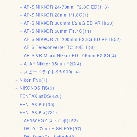
AF-S NIKKOR 24-70mm F2.8G ED
(116)
AF-S NIKKOR 28mm f/1.8G
(1)
AF-S NIKKOR 300mm f/2.8G ED VR II
(53)
AF-S NIKKOR 50mm F1.4G
(11)
AF-S NIKKOR 70-200mm F2.8G ED VR II
(52)
AF-S Teleconverter TC-20E III
(6)
AF-S VR Micro Nikkor ED 105mm F2.8G
(4)
Ai AF Nikkor 35mm F2D
(4)
スピードライトSB-900
(14)
Nikon F90
(7)
NIKONOS RS
(9)
PENTAX istDS
(420)
PENTAX K-5
(35)
PENTAX K-x
(731)
AF360FGZ ストロボ
(153)
DA10-17mm FISH-EYE
(97)
DA15mm/F4 Limited
(48)