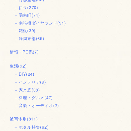
伊豆
(270)
函南町
(74)
南箱根ダイヤランド
(91)
箱根
(39)
静岡東部
(65)
情報・PC系
(7)
生活
(92)
DIY
(24)
インテリア
(9)
家と庭
(38)
料理・グルメ
(47)
音楽・オーディオ
(2)
被写体別
(811)
ホタル特集
(62)