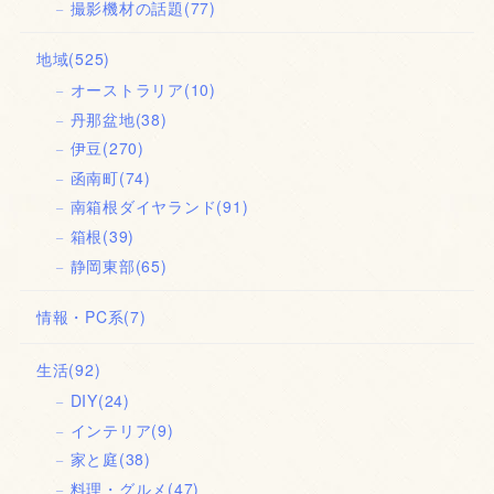
撮影機材の話題
(77)
地域
(525)
オーストラリア
(10)
丹那盆地
(38)
伊豆
(270)
函南町
(74)
南箱根ダイヤランド
(91)
箱根
(39)
静岡東部
(65)
情報・PC系
(7)
生活
(92)
DIY
(24)
インテリア
(9)
家と庭
(38)
料理・グルメ
(47)