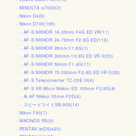
MINOLTA α7000
(2)
Nikon D4
(9)
Nikon D700
(185)
AF-S NIKKOR 16-35mm F4G ED VR
(11)
AF-S NIKKOR 24-70mm F2.8G ED
(116)
AF-S NIKKOR 28mm f/1.8G
(1)
AF-S NIKKOR 300mm f/2.8G ED VR II
(53)
AF-S NIKKOR 50mm F1.4G
(11)
AF-S NIKKOR 70-200mm F2.8G ED VR II
(52)
AF-S Teleconverter TC-20E III
(6)
AF-S VR Micro Nikkor ED 105mm F2.8G
(4)
Ai AF Nikkor 35mm F2D
(4)
スピードライトSB-900
(14)
Nikon F90
(7)
NIKONOS RS
(9)
PENTAX istDS
(420)