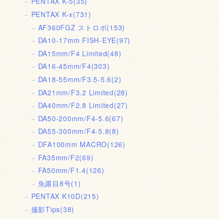
PENTAX K-5
(35)
PENTAX K-x
(731)
AF360FGZ ストロボ
(153)
DA10-17mm FISH-EYE
(97)
DA15mm/F4 Limited
(48)
DA16-45mm/F4
(303)
DA18-55mm/F3.5-5.6
(2)
DA21mm/F3.2 Limited
(28)
DA40mm/F2.8 Limited
(27)
DA50-200mm/F4-5.6
(67)
DA55-300mm/F4-5.8
(8)
DFA100mm MACRO
(126)
FA35mm/F2
(69)
FA50mm/F1.4
(126)
魚露目8号
(1)
PENTAX K10D
(215)
撮影Tips
(38)