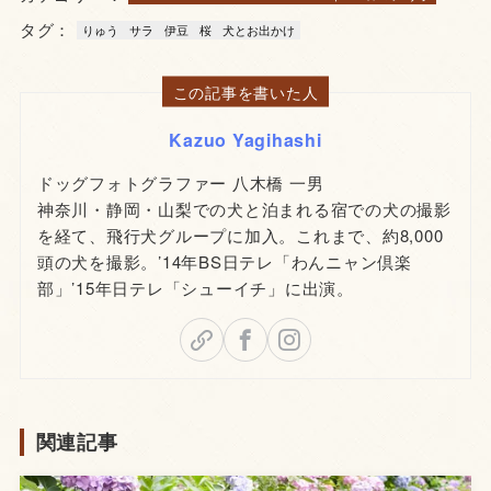
タグ：
りゅう
サラ
伊豆
桜
犬とお出かけ
この記事を書いた人
Kazuo Yagihashi
ドッグフォトグラファー 八木橋 一男
神奈川・静岡・山梨での犬と泊まれる宿での犬の撮影
を経て、飛行犬グループに加入。これまで、約8,000
頭の犬を撮影。’14年BS日テレ「わんニャン倶楽
部」’15年日テレ「シューイチ」に出演。
関連記事