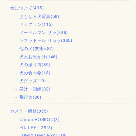
犬について
(495)
おもしろ犬写真
(58)
ドッグラン
(112)
ドーベルマン サラ
(349)
ラブラドール りゅう
(365)
他の犬(友達)
(87)
犬とお出かけ
(146)
犬の撮り方
(39)
犬の食べ物
(18)
犬グッズ
(19)
躾け・訓練
(32)
飛行犬
(30)
カメラ・機材
(955)
Canon EOS5QD
(3)
FUJI PET 35
(3)
LUMIX DMC-FX01
(19)