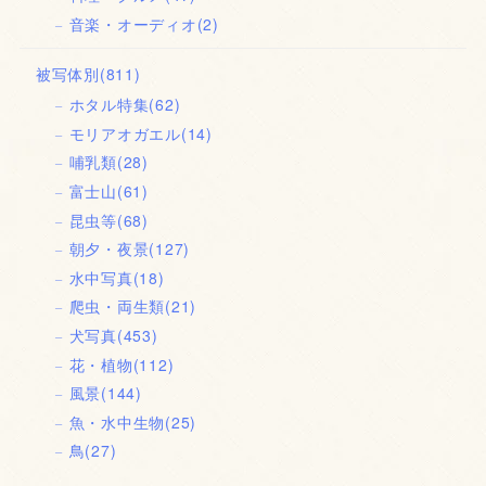
音楽・オーディオ
(2)
被写体別
(811)
ホタル特集
(62)
モリアオガエル
(14)
哺乳類
(28)
富士山
(61)
昆虫等
(68)
朝夕・夜景
(127)
水中写真
(18)
爬虫・両生類
(21)
犬写真
(453)
花・植物
(112)
風景
(144)
魚・水中生物
(25)
鳥
(27)