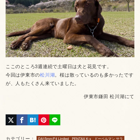
ここのところ3週連続で土曜日は犬と花見です。
今回は伊東市の
松川湖
。桜は散っているのも多かったです
が、人もたくさん来ていました。
伊東市鎌田 松川湖にて
カテゴリー：
DA15mm/F4 Limited
PENTAX K-x
ドーベルマン サラ