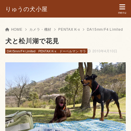
りゅうの犬小屋
HOME
カメラ・機材
PENTAX K-x
DA15mm/F4 Limited
犬と松川湖で花見
2010年4月10日
DA15mm/F4 Limited
PENTAX K-x
ドーベルマン サラ