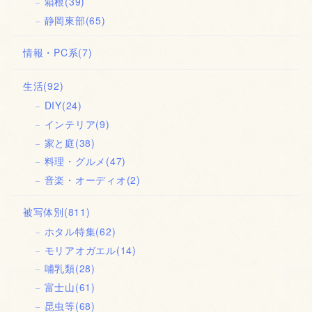
箱根
(39)
静岡東部
(65)
情報・PC系
(7)
生活
(92)
DIY
(24)
インテリア
(9)
家と庭
(38)
料理・グルメ
(47)
音楽・オーディオ
(2)
被写体別
(811)
ホタル特集
(62)
モリアオガエル
(14)
哺乳類
(28)
富士山
(61)
昆虫等
(68)