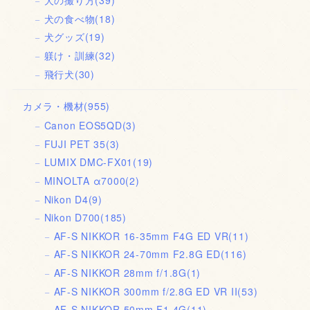
犬の撮り方
(39)
犬の食べ物
(18)
犬グッズ
(19)
躾け・訓練
(32)
飛行犬
(30)
カメラ・機材
(955)
Canon EOS5QD
(3)
FUJI PET 35
(3)
LUMIX DMC-FX01
(19)
MINOLTA α7000
(2)
Nikon D4
(9)
Nikon D700
(185)
AF-S NIKKOR 16-35mm F4G ED VR
(11)
AF-S NIKKOR 24-70mm F2.8G ED
(116)
AF-S NIKKOR 28mm f/1.8G
(1)
AF-S NIKKOR 300mm f/2.8G ED VR II
(53)
AF-S NIKKOR 50mm F1.4G
(11)