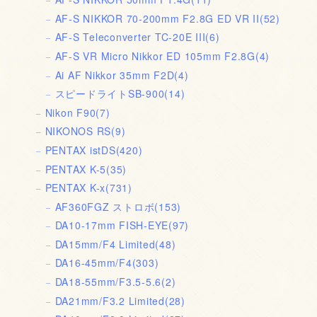
AF-S NIKKOR 70-200mm F2.8G ED VR II
(52)
AF-S Teleconverter TC-20E III
(6)
AF-S VR Micro Nikkor ED 105mm F2.8G
(4)
Ai AF Nikkor 35mm F2D
(4)
スピードライトSB-900
(14)
Nikon F90
(7)
NIKONOS RS
(9)
PENTAX istDS
(420)
PENTAX K-5
(35)
PENTAX K-x
(731)
AF360FGZ ストロボ
(153)
DA10-17mm FISH-EYE
(97)
DA15mm/F4 Limited
(48)
DA16-45mm/F4
(303)
DA18-55mm/F3.5-5.6
(2)
DA21mm/F3.2 Limited
(28)