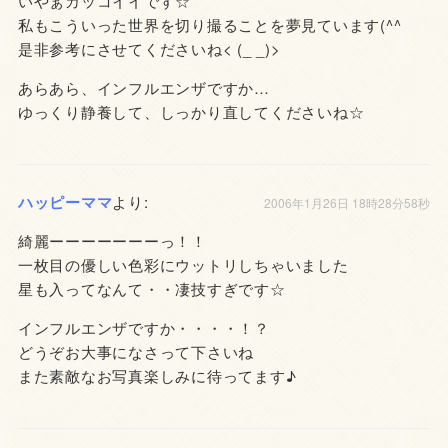
いやぁカッコイイです☆
私もこういった世界を切り撮ることを夢見ています(^^ゞ
是非参考にさせてくださいね< (_ _)>
あらあら、インフルエンザですか…
ゆっくり静養して、しっかり直してくださいね☆
ハッピーママ
より:
2006年1月26日 18時28分58秒
綺麗ーーーーーーーっ！！
一枚目の優しい色彩にウットリしちゃいました
星も入ってなんて・・凄技すぎです☆
インフルエンザですか・・・・！？
どうぞお大事になさって下さいね
また素敵なお写真楽しみに待ってます♪