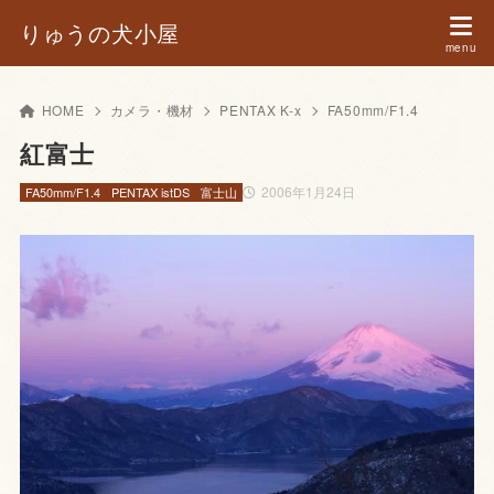
りゅうの犬小屋
HOME
カメラ・機材
PENTAX K-x
FA50mm/F1.4
紅富士
2006年1月24日
FA50mm/F1.4
PENTAX istDS
富士山