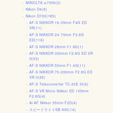
MINOLTA α7000
(2)
Nikon D4
(9)
Nikon D700
(185)
AF-S NIKKOR 16-35mm F4G ED
VR
(11)
AF-S NIKKOR 24-70mm F2.8G
ED
(116)
AF-S NIKKOR 28mm f/1.8G
(1)
AF-S NIKKOR 300mm f/2.8G ED VR
II
(53)
AF-S NIKKOR 50mm F1.4G
(11)
AF-S NIKKOR 70-200mm F2.8G ED
VR II
(52)
AF-S Teleconverter TC-20E III
(6)
AF-S VR Micro Nikkor ED 105mm
F2.8G
(4)
Ai AF Nikkor 35mm F2D
(4)
スピードライトSB-900
(14)