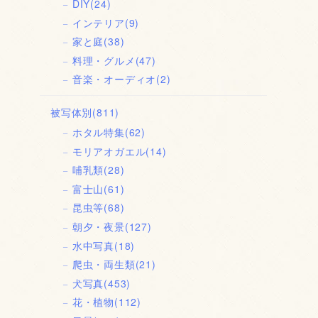
DIY
(24)
インテリア
(9)
家と庭
(38)
料理・グルメ
(47)
音楽・オーディオ
(2)
被写体別
(811)
ホタル特集
(62)
モリアオガエル
(14)
哺乳類
(28)
富士山
(61)
昆虫等
(68)
朝夕・夜景
(127)
水中写真
(18)
爬虫・両生類
(21)
犬写真
(453)
花・植物
(112)