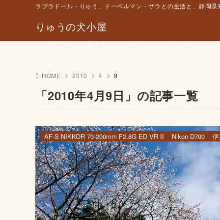
ラブラドール・りゅう、ドーベルマン・サラとの生活と、静岡県東
りゅうの犬小屋
HOME
2010
4
9
「2010年4月9日」の記事一覧
AF-S NIKKOR 70-200mm F2.8G ED VR II
Nikon D700
伊