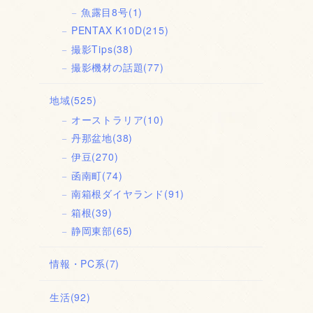
魚露目8号
(1)
PENTAX K10D
(215)
撮影Tips
(38)
撮影機材の話題
(77)
地域
(525)
オーストラリア
(10)
丹那盆地
(38)
伊豆
(270)
函南町
(74)
南箱根ダイヤランド
(91)
箱根
(39)
静岡東部
(65)
情報・PC系
(7)
生活
(92)