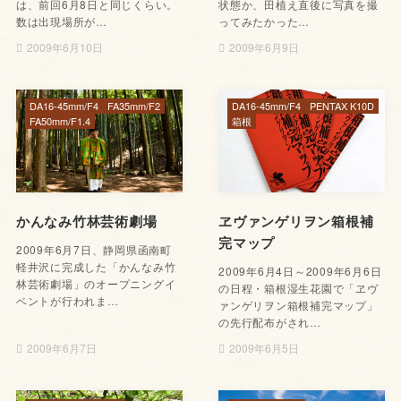
は、前回6月8日と同じくらい。
状態か、田植え直後に写真を撮
数は出現場所が…
ってみたかった…
2009年6月10日
2009年6月9日
DA16-45mm/F4
FA35mm/F2
DA16-45mm/F4
PENTAX K10D
FA50mm/F1.4
箱根
かんなみ竹林芸術劇場
ヱヴァンゲリヲン箱根補
完マップ
2009年6月7日、静岡県函南町
軽井沢に完成した「かんなみ竹
2009年6月4日～2009年6月6日
林芸術劇場」のオープニングイ
の日程・箱根湿生花園で「ヱヴ
ベントが行われま…
ァンゲリヲン箱根補完マップ」
の先行配布がされ…
2009年6月7日
2009年6月5日