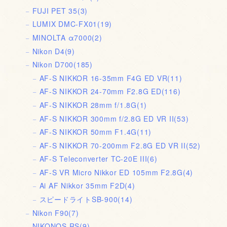
FUJI PET 35
(3)
LUMIX DMC-FX01
(19)
MINOLTA α7000
(2)
Nikon D4
(9)
Nikon D700
(185)
AF-S NIKKOR 16-35mm F4G ED VR
(11)
AF-S NIKKOR 24-70mm F2.8G ED
(116)
AF-S NIKKOR 28mm f/1.8G
(1)
AF-S NIKKOR 300mm f/2.8G ED VR II
(53)
AF-S NIKKOR 50mm F1.4G
(11)
AF-S NIKKOR 70-200mm F2.8G ED VR II
(52)
AF-S Teleconverter TC-20E III
(6)
AF-S VR Micro Nikkor ED 105mm F2.8G
(4)
Ai AF Nikkor 35mm F2D
(4)
スピードライトSB-900
(14)
Nikon F90
(7)
NIKONOS RS
(9)