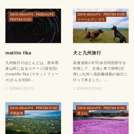
DA16-45mm/F4
FA35mm/F2
DA16-45mm/F4
PENTAX K10D
PENTAX K10D
ドーベルマン サラ
matitto fika
犬と九州旅行
九州旅行のほとんどは、熊本県
高速道路のETC休日特別割引を
産山村にあるコテージ(貸別荘)
利用して、犬達と車で静岡(沼
のmatitto fika (マチットフィー
津)→九州へ長距離移動の旅行に
カ)さんを5泊6…
行って来ました。 …
2009年5月27日
2009年5月26日
DA16-45mm/F4
PENTAX K10D
DA16-45mm/F4
PENTAX K10D
丹那盆地
富士山