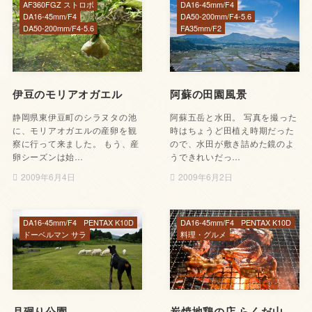
AF360FGZ ストロボ
DA16-45mm/F4
DA16-45mm/F4
DA50-200mm/F4-5.6
DA50-200mm/F4-5.6
FA35mm/F2
伊豆のモリアオガエル
阿蘇の田園風景
静岡県東伊豆町のシラヌタの池
阿蘇五岳と水田。 写真を撮った
に、モリアオガエルの産卵を観
時はちょうど田植え時期だった
察に行って来ました。 もう、産
ので、水田が敷き詰めた鏡のよ
卵シーズンは始…
うできれいだっ…
2009年6月4日
2009年6月2日
DA16-45mm/F4
PENTAX K10D
DA16-45mm/F4
PENTAX K10D
ドーベルマン サラ
料理・グルメ
月廻り公園
炭焼地鶏の店 らくだ山