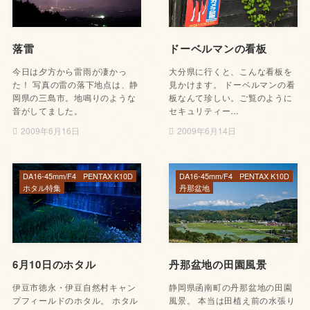
落雷
ドーベルマンの看板
今日は夕方から雷雨が凄かっ
大分県に行くと、こんな看板を
た！ 写真の雷の落下地点は、静
見かけます。 ドーベルマンの看
岡県の三島市。地鳴りのような
板なんて珍しい。ご覧のように
音がしてました。
セキュリティー…
2009年6月16日
2009年6月14日
DA16-45mm/F4
PENTAX K10D
DA16-45mm/F4
PENTAX K10D
ホタル特集
丹那盆地
6月10日のホタル
丹那盆地の田園風景
伊豆市徳永・伊豆自然村キャン
静岡県函南町の丹那盆地の田園
プフィールドのホタル。 ホタル
風景。 本当は田植え前の水張り