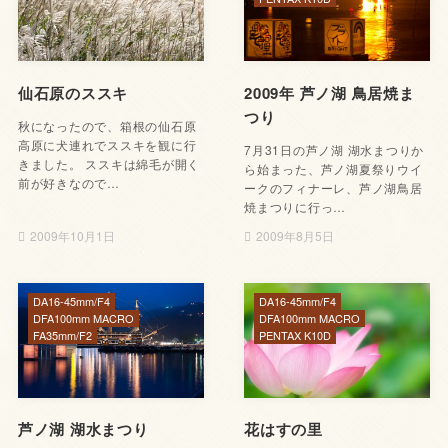
仙石原のススキ
2009年 芦ノ湖 鳥居焼ま
つり
秋になったので、箱根の仙石原
高原に犬連れでススキを観に行
7月31日の芦ノ湖 湖水まつりか
きました。 ススキは綿毛が開く
ら始まった、芦ノ湖夏祭りウイ
前が好きなので…
ークのフィナーレ、芦ノ湖鳥居
焼まつりに行っ…
2009年10月1日
2009年8月5日
DA16-45mm/F4
DA16-45mm/F4
DFA100mm MACRO
DFA100mm MACRO
FA35mm/F2
PENTAX K10D
芦ノ湖 湖水まつり
花はすの里