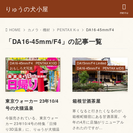
りゅうの犬小屋
HOME
カメラ・機材
PENTAX K-x
DA16-45mm/F4
「DA16-45mm/F4」の記事一覧
DA16-45mm/F4
PENTAX K10D
DA15mm/F4 Limited
おもしろ犬写真
DA16-45mm/F4
PENTAX istDS
東京ウォーカー 23年10/4
箱根甘酒茶屋
号の犬猫温泉
寒くなると行きたくなるのが、
箱根町畑宿にある甘酒茶屋。 今
今販売されている、東京ウォー
年の4月に店舗がリニューアル
カー 23年10/4号の特集「日帰
されたのですが…
り3D温泉」に、りゅうが犬猫温