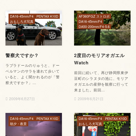
DA16-45mm/F4
PENTAX K10D
AF360FGZ ストロボ
おもしろ犬写真
DA16-45mm/F4
DA50-200mm/F4-5.6
警察犬ですか？
2度目のモリアオガエル
Watch
ラブラドールのりゅうと、ドー
ベルマンのサラを連れて歩いて
前回に続いて、再び静岡県東伊
いると、よく聞かれるのが「警
豆町のシラヌタの池に、モリア
察犬ですか？」…
オガエルの産卵を観察に行って
来ました。前回…
2009年6月27日
2009年6月21日
DA16-45mm/F4
PENTAX K10D
DA16-45mm/F4
PENTAX K10D
朝夕・夜景
おもしろ犬写真