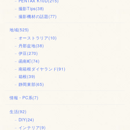
PENTAX K10D
(215)
撮影Tips
(38)
撮影機材の話題
(77)
地域
(525)
オーストラリア
(10)
丹那盆地
(38)
伊豆
(270)
函南町
(74)
南箱根ダイヤランド
(91)
箱根
(39)
静岡東部
(65)
情報・PC系
(7)
生活
(92)
DIY
(24)
インテリア
(9)