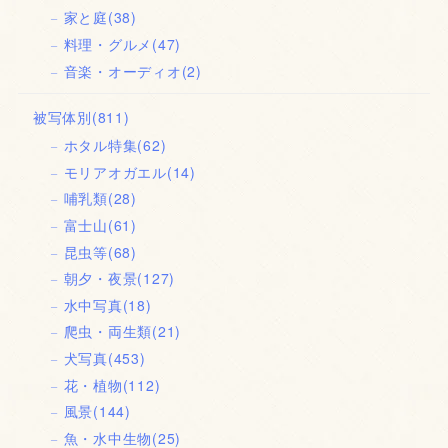
家と庭
(38)
料理・グルメ
(47)
音楽・オーディオ
(2)
被写体別
(811)
ホタル特集
(62)
モリアオガエル
(14)
哺乳類
(28)
富士山
(61)
昆虫等
(68)
朝夕・夜景
(127)
水中写真
(18)
爬虫・両生類
(21)
犬写真
(453)
花・植物
(112)
風景
(144)
魚・水中生物
(25)