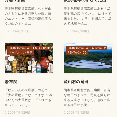
熊本県阿蘇郡高森町、らくだ山
熊本県阿蘇郡高森町にある「炭
のふもとにある月廻り公園。前
焼地鶏の店 らくだ山」に行って
のエントリー、炭焼地鶏の店ら
来ました。 いろりを囲んで、炭
くだ山のすぐ近…
火で地鶏を焼…
2009年6月1日
2009年5月30日
DA16-45mm/F4
PENTAX K10D
DA16-45mm/F4
FA35mm/F2
ドーベルマン サラ
PENTAX K10D
湯布院
産山村の扇田
「ゆふいんの犬屋敷」の前で、
熊本県産山村にある扇田。有名
「犬の置物」になってます！ ゆ
な棚田のようで、写真を撮りに
ふいんの犬屋敷は、「これでも
来る人達がいました。扇状に広
かっ！」ってく…
がる棚田の形状…
2009年5月29日
2009年5月28日