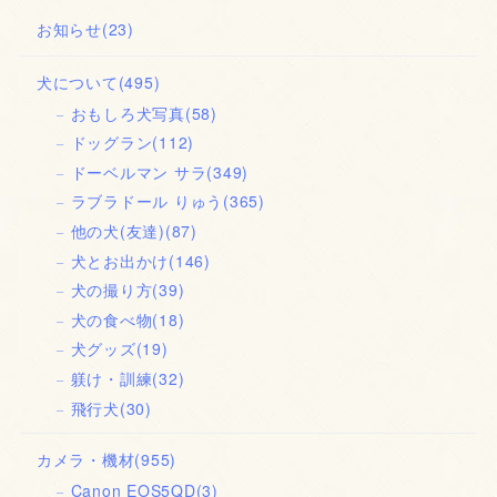
お知らせ
(23)
犬について
(495)
おもしろ犬写真
(58)
ドッグラン
(112)
ドーベルマン サラ
(349)
ラブラドール りゅう
(365)
他の犬(友達)
(87)
犬とお出かけ
(146)
犬の撮り方
(39)
犬の食べ物
(18)
犬グッズ
(19)
躾け・訓練
(32)
飛行犬
(30)
カメラ・機材
(955)
Canon EOS5QD
(3)