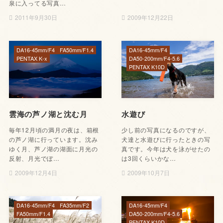
泉に入ってる写真…
2011年9月30日
2009年12月22日
DA16-45mm/F4
FA50mm/F1.4
DA16-45mm/F4
PENTAX K-x
DA50-200mm/F4-5.6
PENTAX K10D
雲海の芦ノ湖と沈む月
水遊び
毎年12月頃の満月の夜は、箱根
少し前の写真になるのですが、
の芦ノ湖に行っています。沈み
犬達と水遊びに行ったときの写
ゆく月、芦ノ湖の湖面に月光の
真です。今年は犬を泳がせたの
反射、月光でぼ…
は3回くらいかな…
2009年12月4日
2009年10月7日
DA16-45mm/F4
FA35mm/F2
DA16-45mm/F4
FA50mm/F1.4
DA50-200mm/F4-5.6
PENTAX K10D