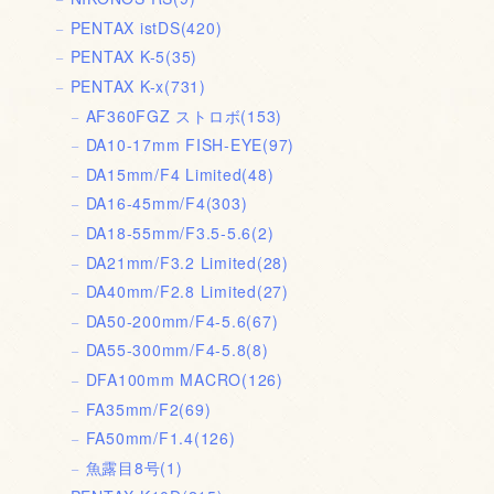
PENTAX istDS
(420)
PENTAX K-5
(35)
PENTAX K-x
(731)
AF360FGZ ストロボ
(153)
DA10-17mm FISH-EYE
(97)
DA15mm/F4 Limited
(48)
DA16-45mm/F4
(303)
DA18-55mm/F3.5-5.6
(2)
DA21mm/F3.2 Limited
(28)
DA40mm/F2.8 Limited
(27)
DA50-200mm/F4-5.6
(67)
DA55-300mm/F4-5.8
(8)
DFA100mm MACRO
(126)
FA35mm/F2
(69)
FA50mm/F1.4
(126)
魚露目8号
(1)