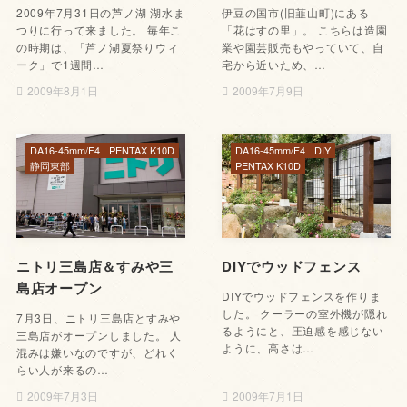
2009年7月31日の芦ノ湖 湖水ま
伊豆の国市(旧韮山町)にある
つりに行って来ました。 毎年こ
「花はすの里」。 こちらは造園
の時期は、「芦ノ湖夏祭りウィ
業や園芸販売もやっていて、自
ーク」で1週間…
宅から近いため、…
2009年8月1日
2009年7月9日
DA16-45mm/F4
PENTAX K10D
DA16-45mm/F4
DIY
静岡東部
PENTAX K10D
ニトリ三島店＆すみや三
DIYでウッドフェンス
島店オープン
DIYでウッドフェンスを作りま
した。 クーラーの室外機が隠れ
7月3日、ニトリ三島店とすみや
るようにと、圧迫感を感じない
三島店がオープンしました。 人
ように、高さは…
混みは嫌いなのですが、どれく
らい人が来るの…
2009年7月3日
2009年7月1日