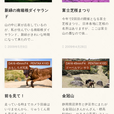
新緑の南箱根ダイヤラン
富士芝桜まつり
ド
今年で2回目の開催となる富士
芝桜まつり。 日本各地に芝桜の
山の中に家が点在しているの
名所はありますが、ここは富士
が、私が住んでいる南箱根ダイ
山の麓なので抜…
ヤランド。新緑がきれいな時期
になって来たので…
2009年5月9日
2009年4月28日
DA16-45mm/F4
PENTAX K10D
DA16-45mm/F4
PENTAX K10D
おもしろ犬写真
ドーベルマン サラ
前を見て！
金冠山
走っている時までカメラ目線は
静岡県沼津市と伊豆市にまたが
いりませんから、りゅうくん前
る金冠山(きんかんざん・標高
を見て走って！
816m)。 だるま山高原レストハ