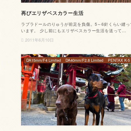
再びエリザベスカラー生活
ラブラドールのりゅうが前足を負傷。5～6針くらい縫っ
います。 少し前にもエリザベスカラー生活を送って…
2011年6月10日
DA15mm/F4 Limited
DA40mm/F2.8 Limited
PENTAX K-5