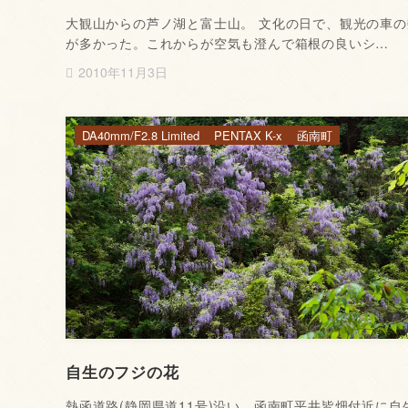
大観山からの芦ノ湖と富士山。 文化の日で、観光の車の
が多かった。これからが空気も澄んで箱根の良いシ…
2010年11月3日
DA40mm/F2.8 Limited
PENTAX K-x
函南町
自生のフジの花
熱函道路(静岡県道11号)沿い、函南町平井皆畑付近に自