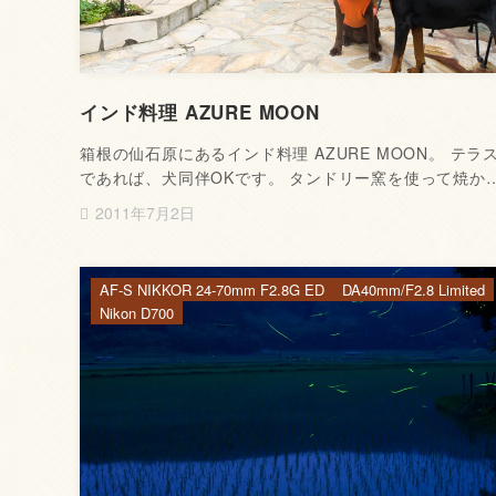
インド料理 AZURE MOON
箱根の仙石原にあるインド料理 AZURE MOON。 テラ
であれば、犬同伴OKです。 タンドリー窯を使って焼か
2011年7月2日
AF-S NIKKOR 24-70mm F2.8G ED
DA40mm/F2.8 Limited
Nikon D700