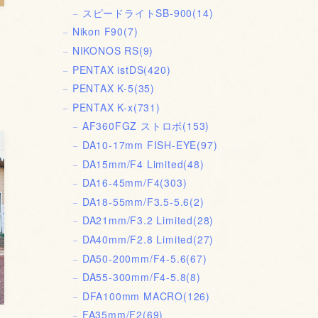
スピードライトSB-900
(14)
Nikon F90
(7)
NIKONOS RS
(9)
PENTAX istDS
(420)
PENTAX K-5
(35)
PENTAX K-x
(731)
AF360FGZ ストロボ
(153)
DA10-17mm FISH-EYE
(97)
DA15mm/F4 Limited
(48)
DA16-45mm/F4
(303)
DA18-55mm/F3.5-5.6
(2)
DA21mm/F3.2 Limited
(28)
DA40mm/F2.8 Limited
(27)
DA50-200mm/F4-5.6
(67)
DA55-300mm/F4-5.8
(8)
DFA100mm MACRO
(126)
FA35mm/F2
(69)