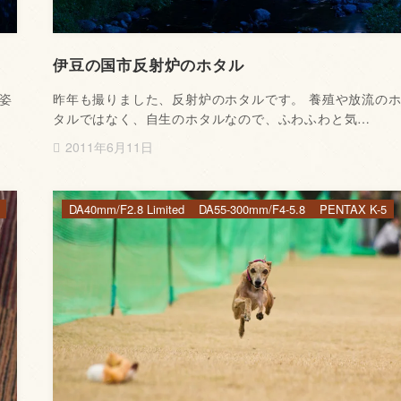
伊豆の国市反射炉のホタル
姿
昨年も撮りました、反射炉のホタルです。 養殖や放流の
タルではなく、自生のホタルなので、ふわふわと気…
2011年6月11日
DA40mm/F2.8 Limited
DA55-300mm/F4-5.8
PENTAX K-5