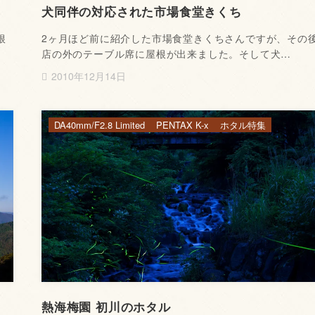
犬同伴の対応された市場食堂きくち
根
2ヶ月ほど前に紹介した市場食堂きくちさんですが、その
店の外のテーブル席に屋根が出来ました。そして犬…
2010年12月14日
DA40mm/F2.8 Limited
PENTAX K-x
ホタル特集
熱海梅園 初川のホタル