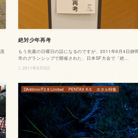
絶対少年再考
県茂
もう先週の日曜日の話になるのですが、2011年9月4日静
市のグランシップで開催された、日本SF大会で「絶…
2011年9月9日
DA40mm/F2.8 Limited
PENTAX K-5
ホタル特集