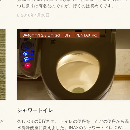
つじ祭りは有名なのですが、行くのは初めてです。 …
2010年4月30日
DA40mm/F2.8 Limited
DIY
PENTAX K-x
シャワートイレ
お
久しぶりのDIYネタ。 トイレの便座を、ただの便座から温
水洗浄便座に変えました。INAXのシャワートイレ CW…