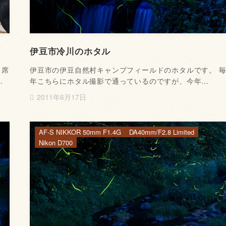
伊豆市冷川のホタル
ス席
伊豆市の伊豆自然村キャンプフィールドのホタルです。 
…
年こちらにホタル撮影で通っているのですが、今年…
2011年6月17日
AF-S NIKKOR 50mm F1.4G
DA40mm/F2.8 Limited
Nikon D700