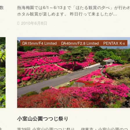
数
熱海梅園では6/1～6/13まで「ほたる観賞の夕べ」が行わ
ホタル観賞が楽しめます。 昨日行って来ましたが…
2010年6月8日
DA15mm/F4 Limited
DA40mm/F2.8 Limited
PENTAX K-x
小室山公園つつじ祭り
生
第39回 小室山公園つつじ祭り。 伊東市・小室山公園のつ