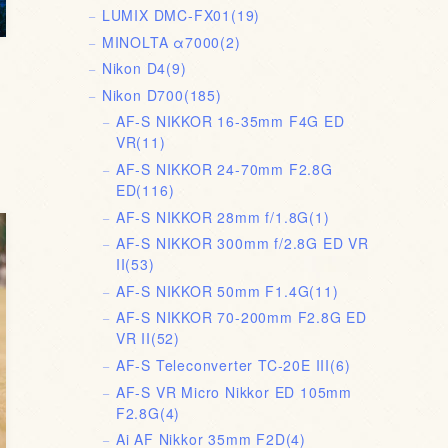
LUMIX DMC-FX01
(19)
MINOLTA α7000
(2)
Nikon D4
(9)
Nikon D700
(185)
ホ
AF-S NIKKOR 16-35mm F4G ED
VR
(11)
AF-S NIKKOR 24-70mm F2.8G
ED
(116)
AF-S NIKKOR 28mm f/1.8G
(1)
AF-S NIKKOR 300mm f/2.8G ED VR
II
(53)
AF-S NIKKOR 50mm F1.4G
(11)
AF-S NIKKOR 70-200mm F2.8G ED
VR II
(52)
AF-S Teleconverter TC-20E III
(6)
AF-S VR Micro Nikkor ED 105mm
F2.8G
(4)
Ai AF Nikkor 35mm F2D
(4)