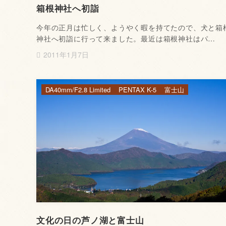
箱根神社へ初詣
今年の正月は忙しく、ようやく暇を持てたので、犬と箱
神社へ初詣に行って来ました。最近は箱根神社はパ…
2011年1月7日
DA40mm/F2.8 Limited
PENTAX K-5
富士山
文化の日の芦ノ湖と富士山