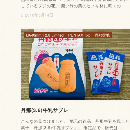
しているフジの花。 濃い緑の葉のヒノキ林に咲くの…
2010年5月14日
DA40mm/F2.8 Limited
PENTAX K-x
丹那盆地
丹那(3.6)牛乳サブレ
こんなの見つけました。 地元の銘品、丹那牛乳を冠した
菓子「丹那(3.6)牛乳サブレ」。 限定品で、販売は…