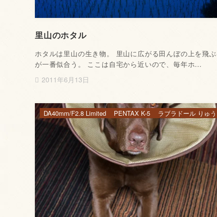
里山のホタル
ホタルは里山の生き物。 里山に広がる田んぼの上を飛ぶ
が一番似合う。 ここは自宅から近いので、毎年ホ…
2011年6月13日
DA40mm/F2.8 Limited
PENTAX K-5
ラブラドール りゅう