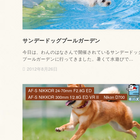
サンデードッグプールガーデン
今日は、わんのはなさんで開催されているサンデードッ
プールガーデンに行ってきました。暑くて水遊びで…
2012年8月26日
AF-S NIKKOR 24-70mm F2.8G ED
AF-S NIKKOR 300mm f/2.8G ED VR II
Nikon D700