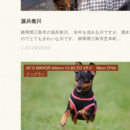
源兵衛川
静岡県三島市の源兵衛川。 街中を流れる川ですが、湧水
のでとてもきれいな川です。 静岡県三島市芝本町…
2012年2月5日
AF-S NIKKOR 300mm f/2.8G ED VR II
Nikon D700
ドッグラン