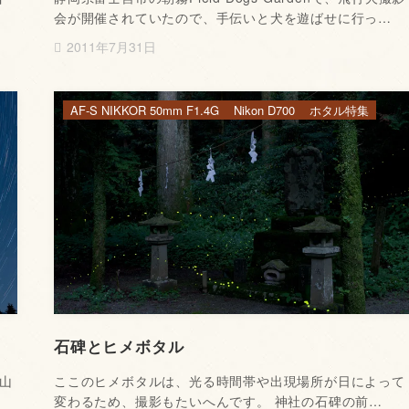
会が開催されていたので、手伝いと犬を遊ばせに行っ…
2011年7月31日
AF-S NIKKOR 50mm F1.4G
Nikon D700
ホタル特集
石碑とヒメボタル
山
ここのヒメボタルは、光る時間帯や出現場所が日によって
変わるため、撮影もたいへんです。 神社の石碑の前…