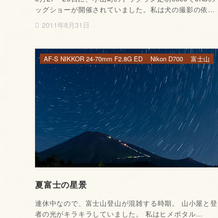
ッグショーが開催されていました。私は犬の撮影の依…
2011年8月31日
AF-S NIKKOR 24-70mm F2.8G ED
Nikon D700
富士山
夏富士の星景
連休中なので、富士山登山が混雑する時期。 山小屋と登
者の光がキラキラしていました。 私はヒメボタル…