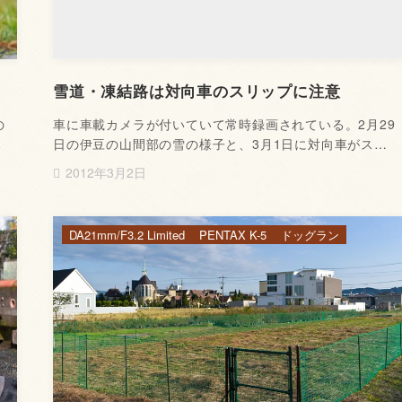
雪道・凍結路は対向車のスリップに注意
の
車に車載カメラが付いていて常時録画されている。2月29
日の伊豆の山間部の雪の様子と、3月1日に対向車がス…
2012年3月2日
DA21mm/F3.2 Limited
PENTAX K-5
ドッグラン