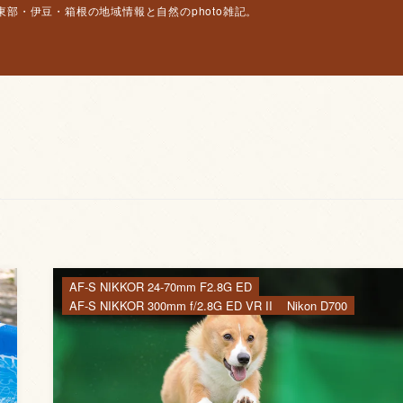
部・伊豆・箱根の地域情報と自然のphoto雑記。
AF-S NIKKOR 24-70mm F2.8G ED
AF-S NIKKOR 300mm f/2.8G ED VR II
Nikon D700