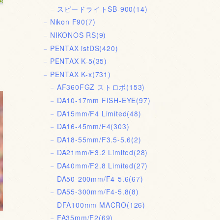
スピードライトSB-900
(14)
Nikon F90
(7)
NIKONOS RS
(9)
PENTAX istDS
(420)
PENTAX K-5
(35)
PENTAX K-x
(731)
AF360FGZ ストロボ
(153)
DA10-17mm FISH-EYE
(97)
DA15mm/F4 Limited
(48)
DA16-45mm/F4
(303)
DA18-55mm/F3.5-5.6
(2)
DA21mm/F3.2 Limited
(28)
DA40mm/F2.8 Limited
(27)
DA50-200mm/F4-5.6
(67)
DA55-300mm/F4-5.8
(8)
DFA100mm MACRO
(126)
FA35mm/F2
(69)