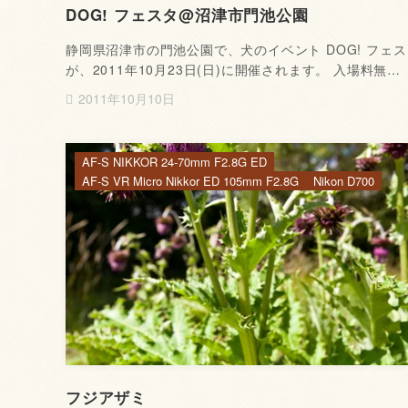
DOG! フェスタ@沼津市門池公園
静岡県沼津市の門池公園で、犬のイベント DOG! フェス
が、2011年10月23日(日)に開催されます。 入場料無…
2011年10月10日
AF-S NIKKOR 24-70mm F2.8G ED
AF-S VR Micro Nikkor ED 105mm F2.8G
Nikon D700
フジアザミ