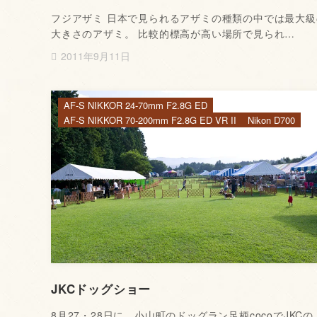
フジアザミ 日本で見られるアザミの種類の中では最大級
大きさのアザミ。 比較的標高が高い場所で見られ…
2011年9月11日
AF-S NIKKOR 24-70mm F2.8G ED
AF-S NIKKOR 70-200mm F2.8G ED VR II
Nikon D700
JKCドッグショー
8月27・28日に、小山町のドッグラン足柄cocoでJKCの