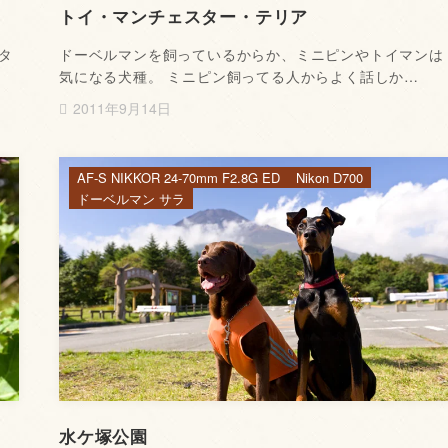
トイ・マンチェスター・テリア
タ
ドーベルマンを飼っているからか、ミニピンやトイマンは
気になる犬種。 ミニピン飼ってる人からよく話しか…
2011年9月14日
AF-S NIKKOR 24-70mm F2.8G ED
Nikon D700
ドーベルマン サラ
水ケ塚公園