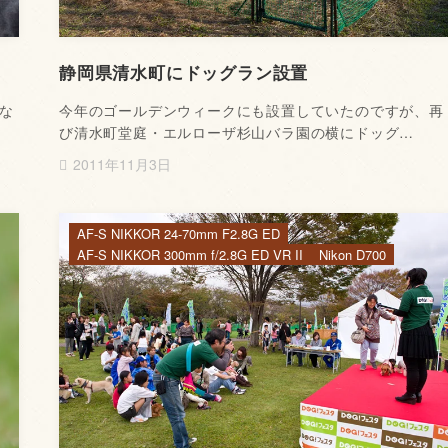
静岡県清水町にドッグラン設置
な
今年のゴールデンウィークにも設置していたのですが、再
び清水町堂庭・エルローザ杉山バラ園の横にドッグ…
2011年11月3日
AF-S NIKKOR 24-70mm F2.8G ED
AF-S NIKKOR 300mm f/2.8G ED VR II
Nikon D700