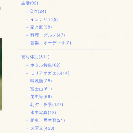
生活
(92)
山
DIY
(24)
インテリア
(9)
家と庭
(38)
料理・グルメ
(47)
音楽・オーディオ
(2)
被写体別
(811)
ホタル特集
(62)
モリアオガエル
(14)
哺乳類
(28)
富士山
(61)
昆虫等
(68)
朝夕・夜景
(127)
水中写真
(18)
爬虫・両生類
(21)
犬写真
(453)