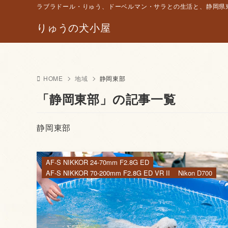
ラブラドール・りゅう、ドーベルマン・サラとの生活と、静岡県東
りゅうの犬小屋
HOME
地域
静岡東部
「静岡東部」の記事一覧
静岡東部
AF-S NIKKOR 24-70mm F2.8G ED
AF-S NIKKOR 70-200mm F2.8G ED VR II
Nikon D700