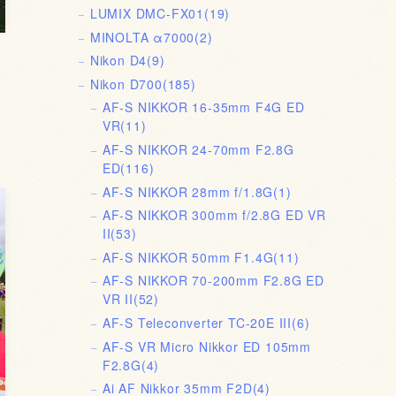
LUMIX DMC-FX01
(19)
MINOLTA α7000
(2)
Nikon D4
(9)
Nikon D700
(185)
AF-S NIKKOR 16-35mm F4G ED
VR
(11)
AF-S NIKKOR 24-70mm F2.8G
ED
(116)
AF-S NIKKOR 28mm f/1.8G
(1)
AF-S NIKKOR 300mm f/2.8G ED VR
II
(53)
AF-S NIKKOR 50mm F1.4G
(11)
AF-S NIKKOR 70-200mm F2.8G ED
VR II
(52)
AF-S Teleconverter TC-20E III
(6)
AF-S VR Micro Nikkor ED 105mm
F2.8G
(4)
Ai AF Nikkor 35mm F2D
(4)