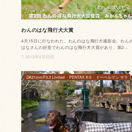
わんのはな飛行犬大賞
4月15日に行なわれた、わんのはな飛行犬撮影会。わん
はなさんの好意でわんのはな飛行犬大賞があり、第2…
2012年4月23日
DA21mm/F3.2 Limited
PENTAX K-5
ドーベルマン サラ