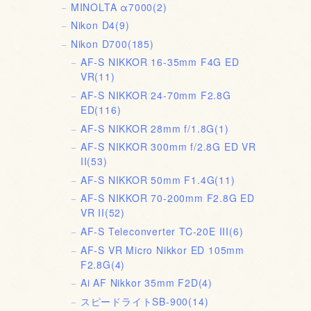
MINOLTA α7000
(2)
Nikon D4
(9)
Nikon D700
(185)
AF-S NIKKOR 16-35mm F4G ED
VR
(11)
AF-S NIKKOR 24-70mm F2.8G
ED
(116)
AF-S NIKKOR 28mm f/1.8G
(1)
AF-S NIKKOR 300mm f/2.8G ED VR
II
(53)
AF-S NIKKOR 50mm F1.4G
(11)
AF-S NIKKOR 70-200mm F2.8G ED
VR II
(52)
AF-S Teleconverter TC-20E III
(6)
AF-S VR Micro Nikkor ED 105mm
F2.8G
(4)
Ai AF Nikkor 35mm F2D
(4)
スピードライトSB-900
(14)