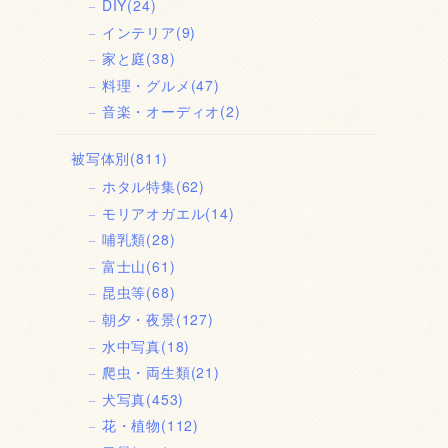
DIY
(24)
インテリア
(9)
家と庭
(38)
料理・グルメ
(47)
音楽・オーディオ
(2)
被写体別
(811)
ホタル特集
(62)
モリアオガエル
(14)
哺乳類
(28)
富士山
(61)
昆虫等
(68)
朝夕・夜景
(127)
水中写真
(18)
爬虫・両生類
(21)
犬写真
(453)
花・植物
(112)