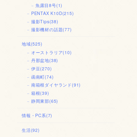
魚露目8号
(1)
PENTAX K10D
(215)
撮影Tips
(38)
撮影機材の話題
(77)
地域
(525)
オーストラリア
(10)
丹那盆地
(38)
伊豆
(270)
函南町
(74)
南箱根ダイヤランド
(91)
箱根
(39)
静岡東部
(65)
情報・PC系
(7)
生活
(92)