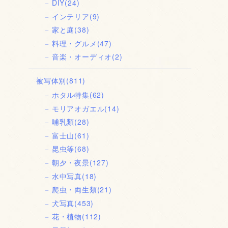
DIY
(24)
インテリア
(9)
家と庭
(38)
料理・グルメ
(47)
音楽・オーディオ
(2)
被写体別
(811)
ホタル特集
(62)
モリアオガエル
(14)
哺乳類
(28)
富士山
(61)
昆虫等
(68)
朝夕・夜景
(127)
水中写真
(18)
爬虫・両生類
(21)
犬写真
(453)
花・植物
(112)