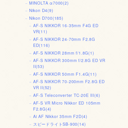
MINOLTA α7000
(2)
Nikon D4
(9)
Nikon D700
(185)
AF-S NIKKOR 16-35mm F4G ED
VR
(11)
AF-S NIKKOR 24-70mm F2.8G
ED
(116)
AF-S NIKKOR 28mm f/1.8G
(1)
AF-S NIKKOR 300mm f/2.8G ED VR
II
(53)
AF-S NIKKOR 50mm F1.4G
(11)
AF-S NIKKOR 70-200mm F2.8G ED
VR II
(52)
AF-S Teleconverter TC-20E III
(6)
AF-S VR Micro Nikkor ED 105mm
F2.8G
(4)
Ai AF Nikkor 35mm F2D
(4)
スピードライトSB-900
(14)