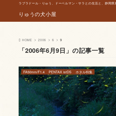
ラブラドール・りゅう、ドーベルマン・サラとの生活と、静岡県東
りゅうの犬小屋
HOME
2006
6
9
「2006年6月9日」の記事一覧
FA50mm/F1.4
PENTAX istDS
ホタル特集