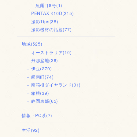
魚露目8号
(1)
PENTAX K10D
(215)
撮影Tips
(38)
撮影機材の話題
(77)
地域
(525)
オーストラリア
(10)
丹那盆地
(38)
伊豆
(270)
函南町
(74)
南箱根ダイヤランド
(91)
箱根
(39)
静岡東部
(65)
情報・PC系
(7)
生活
(92)