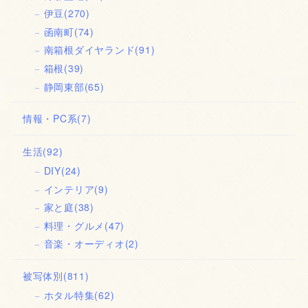
伊豆
(270)
函南町
(74)
南箱根ダイヤランド
(91)
箱根
(39)
静岡東部
(65)
情報・PC系
(7)
生活
(92)
DIY
(24)
インテリア
(9)
家と庭
(38)
料理・グルメ
(47)
音楽・オーディオ
(2)
被写体別
(811)
ホタル特集
(62)