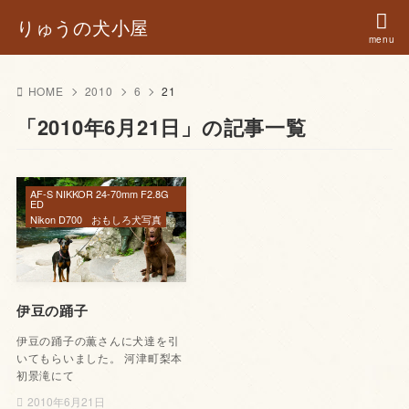
りゅうの犬小屋
HOME
2010
6
21
「2010年6月21日」の記事一覧
AF-S NIKKOR 24-70mm F2.8G
ED
Nikon D700
おもしろ犬写真
伊豆の踊子
伊豆の踊子の薫さんに犬達を引
いてもらいました。 河津町梨本
初景滝にて
2010年6月21日