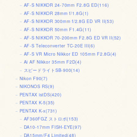
AF-S NIKKOR 24-70mm F2.8G ED
(116)
AF-S NIKKOR 28mm f/1.8G
(1)
AF-S NIKKOR 300mm f/2.8G ED VR II
(53)
AF-S NIKKOR 50mm F1.4G
(11)
AF-S NIKKOR 70-200mm F2.8G ED VR II
(52)
AF-S Teleconverter TC-20E III
(6)
AF-S VR Micro Nikkor ED 105mm F2.8G
(4)
Ai AF Nikkor 35mm F2D
(4)
スピードライトSB-900
(14)
Nikon F90
(7)
NIKONOS RS
(9)
PENTAX istDS
(420)
PENTAX K-5
(35)
PENTAX K-x
(731)
AF360FGZ ストロボ
(153)
DA10-17mm FISH-EYE
(97)
DA15mm/F4 Limited
(48)