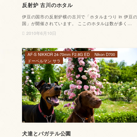
反射炉 古川のホタル
伊豆の国市の反射炉横の古川で「ホタルまつり in 伊豆
国」が開催されています。 ここのホタルは数が多く…
2010年6月10日
AF-S NIKKOR 24-70mm F2.8G ED
Nikon D700
ドーベルマン サラ
犬達とバガテル公園