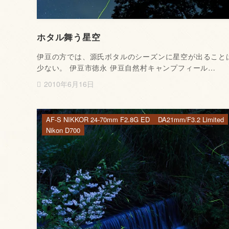
ホタル舞う星空
伊豆の方では、源氏ボタルのシーズンに星空が出ること
少ない。 伊豆市徳永 伊豆自然村キャンプフィール…
2010年6月16日
AF-S NIKKOR 24-70mm F2.8G ED
DA21mm/F3.2 Limited
Nikon D700