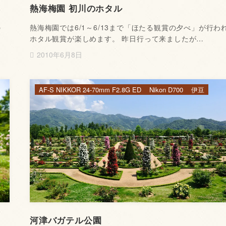
熱海梅園 初川のホタル
の
熱海梅園では6/1～6/13まで「ほたる観賞の夕べ」が行わ
ホタル観賞が楽しめます。 昨日行って来ましたが…
2010年6月8日
AF-S NIKKOR 24-70mm F2.8G ED
Nikon D700
伊豆
河津バガテル公園