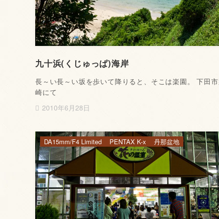
九十浜(くじゅっぱ)海岸
長～い長～い坂を歩いて降りると、そこは楽園。 下田市
崎にて
2010年6月28日
DA15mm/F4 Limited
PENTAX K-x
丹那盆地