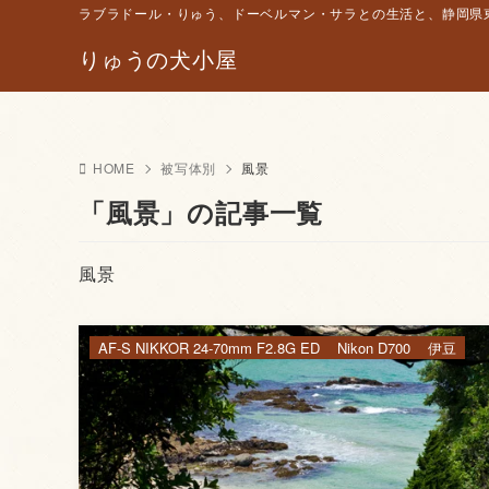
ラブラドール・りゅう、ドーベルマン・サラとの生活と、静岡県東
りゅうの犬小屋
HOME
被写体別
風景
「風景」の記事一覧
風景
AF-S NIKKOR 24-70mm F2.8G ED
Nikon D700
伊豆