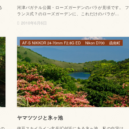
る
河津バガテル公園・ローズガーデンのバラが見頃です。 
ランス式？のローズガーデンに、これだけのバラが…
2010年6月6日
AF-S NIKKOR 24-70mm F2.8G ED
Nikon D700
函南町
ヤマツツジと氷ヶ池
田の
伊豆スカイライン玄岳IC付近にある氷ヶ池。私の自宅は、