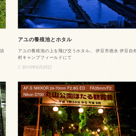
アユの養殖池とホタル
須
アユの養殖池の上を飛び交うホタル。 伊豆市徳永 伊豆自
村キャンプフィールドにて
2010年6月20日
AF-S NIKKOR 24-70mm F2.8G ED
FA35mm/F2
Nikon D700