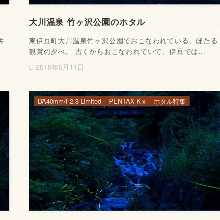
大川温泉 竹ヶ沢公園のホタル
キ
東伊豆町大川温泉竹ヶ沢公園でおこなわれている、ほたる
観賞の夕べ。 古くからおこなわれていて、伊豆では…
2010年6月11日
DA40mm/F2.8 Limited
PENTAX K-x
ホタル特集