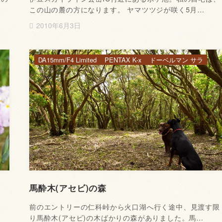
この山の麓の方になります。 ヤマツツジが咲く5月…
2010年6月3日
DA15mm/F4 Limited
PENTAX K-x
ドーベルマン サラ
馬酔木(アセビ)の森
、
前のエントリーの仁科峠から火口湖へ行く途中、見渡す限
り馬酔木(アセビ)の木ばかりの森がありました。馬…