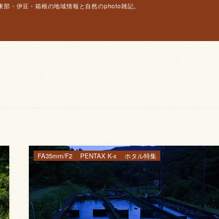
部・伊豆・箱根の地域情報と自然のphoto雑記。
FA35mm/F2
PENTAX K-x
ホタル特集