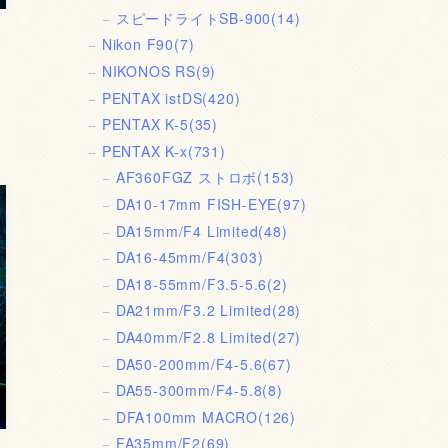
スピードライトSB-900
(14)
Nikon F90
(7)
NIKONOS RS
(9)
PENTAX istDS
(420)
PENTAX K-5
(35)
PENTAX K-x
(731)
AF360FGZ ストロボ
(153)
DA10-17mm FISH-EYE
(97)
DA15mm/F4 Limited
(48)
DA16-45mm/F4
(303)
DA18-55mm/F3.5-5.6
(2)
DA21mm/F3.2 Limited
(28)
DA40mm/F2.8 Limited
(27)
DA50-200mm/F4-5.6
(67)
DA55-300mm/F4-5.8
(8)
DFA100mm MACRO
(126)
FA35mm/F2
(69)