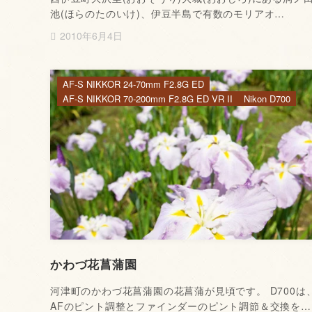
池(ほらのたのいけ)、伊豆半島で有数のモリアオ…
2010年6月4日
AF-S NIKKOR 24-70mm F2.8G ED
AF-S NIKKOR 70-200mm F2.8G ED VR II
Nikon D700
かわづ花菖蒲園
河津町のかわづ花菖蒲園の花菖蒲が見頃です。 D700は
AFのピント調整とファインダーのピント調節＆交換を…