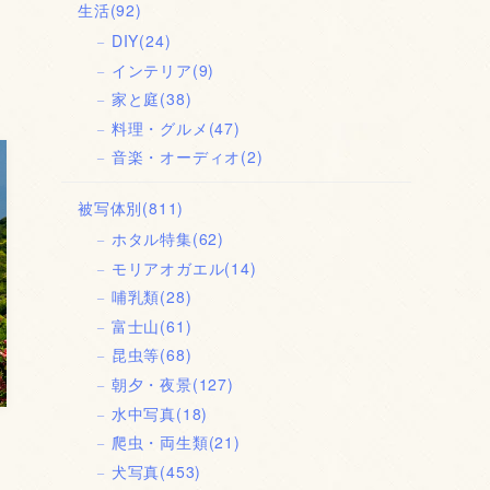
生活
(92)
フ
DIY
(24)
インテリア
(9)
家と庭
(38)
料理・グルメ
(47)
音楽・オーディオ
(2)
被写体別
(811)
ホタル特集
(62)
モリアオガエル
(14)
哺乳類
(28)
富士山
(61)
昆虫等
(68)
朝夕・夜景
(127)
水中写真
(18)
爬虫・両生類
(21)
犬写真
(453)