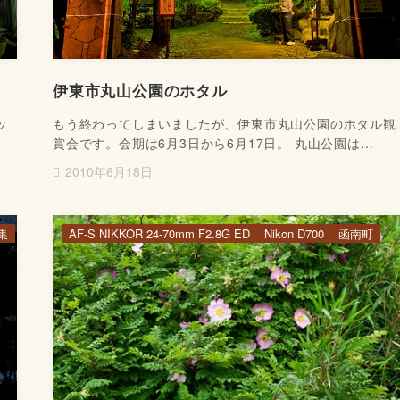
伊東市丸山公園のホタル
ッ
もう終わってしまいましたが、伊東市丸山公園のホタル観
賞会です。会期は6月3日から6月17日。 丸山公園は…
2010年6月18日
集
AF-S NIKKOR 24-70mm F2.8G ED
Nikon D700
函南町