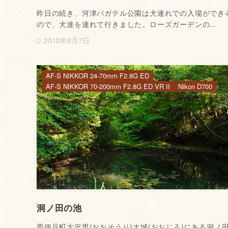
昨日の続き、河津バガテル公園は犬連れでの入場ができ
ので、犬達を連れて行きました。ローズガーデンの…
2010年6月7日
AF-S NIKKOR 24-70mm F2.8G ED
AF-S NIKKOR 70-200mm F2.8G ED VR II
Nikon D700
洞ノ田の池
西伊豆町大沢里(おおそうり)大城(おおじろ)にある洞ノ