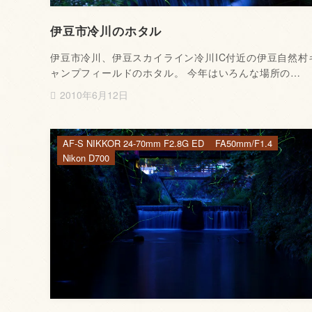
伊豆市冷川のホタル
伊豆市冷川、伊豆スカイライン冷川IC付近の伊豆自然村
ャンプフィールドのホタル。 今年はいろんな場所の…
2010年6月12日
AF-S NIKKOR 24-70mm F2.8G ED
FA50mm/F1.4
Nikon D700