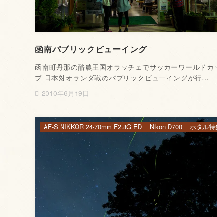
函南パブリックビューイング
函南町丹那の酪農王国オラッチェでサッカーワールドカ
プ 日本対オランダ戦のパブリックビューイングが行…
2010年6月19日
AF-S NIKKOR 24-70mm F2.8G ED
Nikon D700
ホタル特