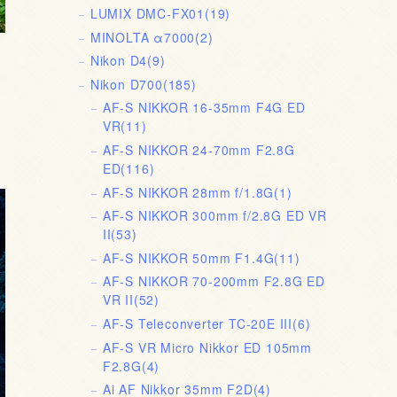
LUMIX DMC-FX01
(19)
MINOLTA α7000
(2)
Nikon D4
(9)
Nikon D700
(185)
AF-S NIKKOR 16-35mm F4G ED
VR
(11)
AF-S NIKKOR 24-70mm F2.8G
ED
(116)
AF-S NIKKOR 28mm f/1.8G
(1)
AF-S NIKKOR 300mm f/2.8G ED VR
II
(53)
AF-S NIKKOR 50mm F1.4G
(11)
AF-S NIKKOR 70-200mm F2.8G ED
VR II
(52)
AF-S Teleconverter TC-20E III
(6)
AF-S VR Micro Nikkor ED 105mm
F2.8G
(4)
Ai AF Nikkor 35mm F2D
(4)