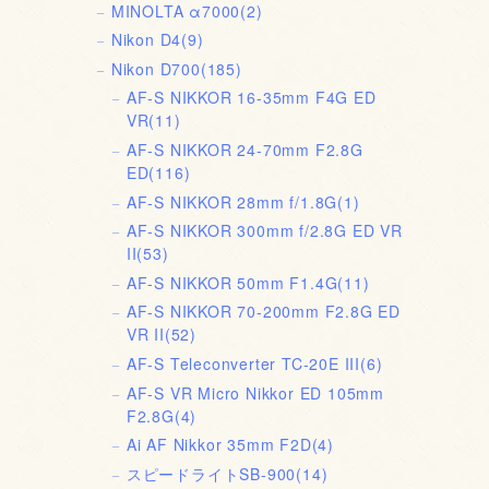
MINOLTA α7000
(2)
Nikon D4
(9)
Nikon D700
(185)
AF-S NIKKOR 16-35mm F4G ED
VR
(11)
AF-S NIKKOR 24-70mm F2.8G
ED
(116)
AF-S NIKKOR 28mm f/1.8G
(1)
AF-S NIKKOR 300mm f/2.8G ED VR
II
(53)
AF-S NIKKOR 50mm F1.4G
(11)
AF-S NIKKOR 70-200mm F2.8G ED
VR II
(52)
AF-S Teleconverter TC-20E III
(6)
AF-S VR Micro Nikkor ED 105mm
F2.8G
(4)
Ai AF Nikkor 35mm F2D
(4)
スピードライトSB-900
(14)