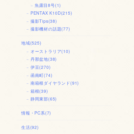
魚露目8号
(1)
PENTAX K10D
(215)
撮影Tips
(38)
撮影機材の話題
(77)
地域
(525)
オーストラリア
(10)
丹那盆地
(38)
伊豆
(270)
函南町
(74)
南箱根ダイヤランド
(91)
箱根
(39)
静岡東部
(65)
情報・PC系
(7)
生活
(92)