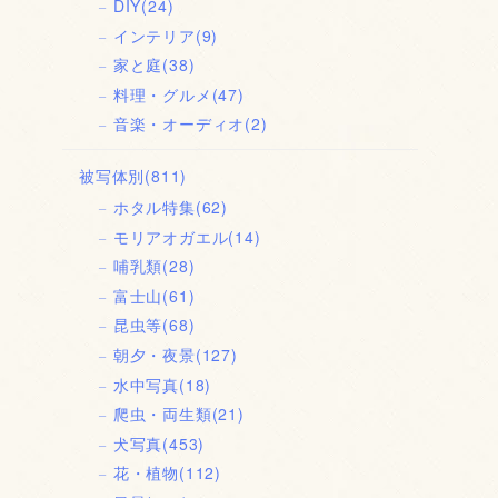
DIY
(24)
インテリア
(9)
家と庭
(38)
料理・グルメ
(47)
音楽・オーディオ
(2)
被写体別
(811)
ホタル特集
(62)
モリアオガエル
(14)
哺乳類
(28)
富士山
(61)
昆虫等
(68)
朝夕・夜景
(127)
水中写真
(18)
爬虫・両生類
(21)
犬写真
(453)
花・植物
(112)