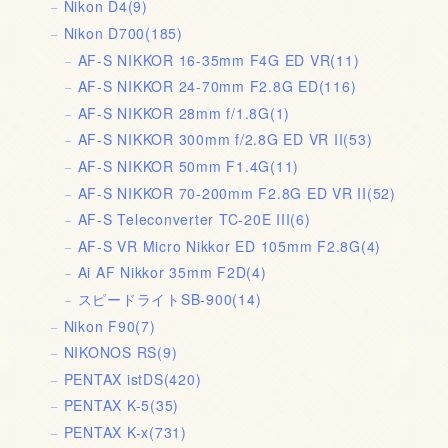
Nikon D4
(9)
Nikon D700
(185)
AF-S NIKKOR 16-35mm F4G ED VR
(11)
AF-S NIKKOR 24-70mm F2.8G ED
(116)
AF-S NIKKOR 28mm f/1.8G
(1)
AF-S NIKKOR 300mm f/2.8G ED VR II
(53)
AF-S NIKKOR 50mm F1.4G
(11)
AF-S NIKKOR 70-200mm F2.8G ED VR II
(52)
AF-S Teleconverter TC-20E III
(6)
AF-S VR Micro Nikkor ED 105mm F2.8G
(4)
Ai AF Nikkor 35mm F2D
(4)
スピードライトSB-900
(14)
Nikon F90
(7)
NIKONOS RS
(9)
PENTAX istDS
(420)
PENTAX K-5
(35)
PENTAX K-x
(731)