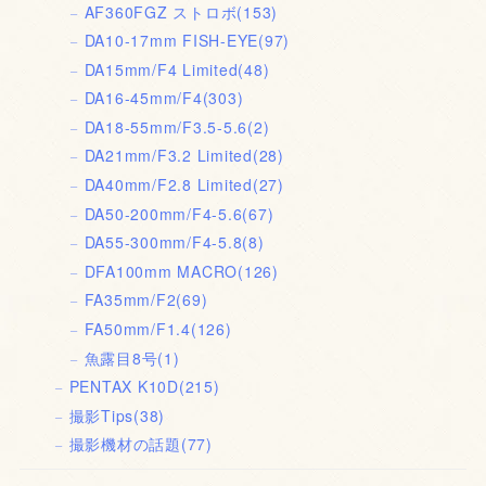
AF360FGZ ストロボ
(153)
DA10-17mm FISH-EYE
(97)
DA15mm/F4 Limited
(48)
DA16-45mm/F4
(303)
DA18-55mm/F3.5-5.6
(2)
DA21mm/F3.2 Limited
(28)
DA40mm/F2.8 Limited
(27)
DA50-200mm/F4-5.6
(67)
DA55-300mm/F4-5.8
(8)
DFA100mm MACRO
(126)
FA35mm/F2
(69)
FA50mm/F1.4
(126)
魚露目8号
(1)
PENTAX K10D
(215)
撮影Tips
(38)
撮影機材の話題
(77)