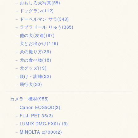
おもしろ犬写真
(58)
ドッグラン
(112)
ドーベルマン サラ
(349)
ラブラドール りゅう
(365)
他の犬(友達)
(87)
犬とお出かけ
(146)
犬の撮り方
(39)
犬の食べ物
(18)
犬グッズ
(19)
躾け・訓練
(32)
飛行犬
(30)
カメラ・機材
(955)
Canon EOS5QD
(3)
FUJI PET 35
(3)
LUMIX DMC-FX01
(19)
MINOLTA α7000
(2)