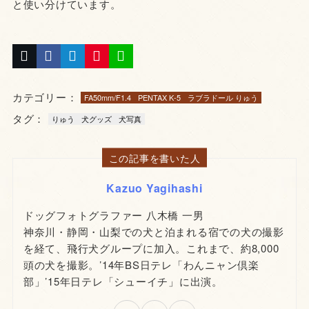
と使い分けています。
カテゴリー：
FA50mm/F1.4
PENTAX K-5
ラブラドール りゅう
タグ：
りゅう
犬グッズ
犬写真
この記事を書いた人
Kazuo Yagihashi
ドッグフォトグラファー 八木橋 一男
神奈川・静岡・山梨での犬と泊まれる宿での犬の撮影
を経て、飛行犬グループに加入。これまで、約8,000
頭の犬を撮影。’14年BS日テレ「わんニャン倶楽
部」’15年日テレ「シューイチ」に出演。