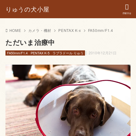
りゅうの犬小屋
HOME
カメラ・機材
PENTAX K-x
FA50mm/F1.4
ただいま治療中
2010年12月21日
FA50mm/F1.4
PENTAX K-5
ラブラドール りゅう