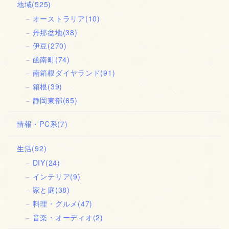
地域
(525)
オーストラリア
(10)
丹那盆地
(38)
伊豆
(270)
函南町
(74)
南箱根ダイヤランド
(91)
箱根
(39)
静岡東部
(65)
情報・PC系
(7)
生活
(92)
DIY
(24)
インテリア
(9)
家と庭
(38)
料理・グルメ
(47)
音楽・オーディオ
(2)