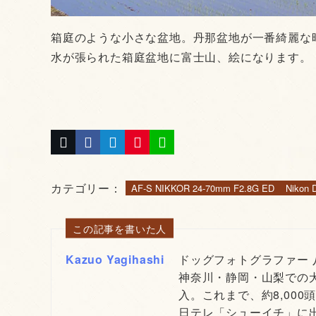
箱庭のような小さな盆地。丹那盆地が一番綺麗な
水が張られた箱庭盆地に富士山、絵になります。
カテゴリー：
AF-S NIKKOR 24-70mm F2.8G ED
Nikon 
この記事を書いた人
Kazuo Yagihashi
ドッグフォトグラファー
神奈川・静岡・山梨での
入。これまで、約8,000
日テレ「シューイチ」に