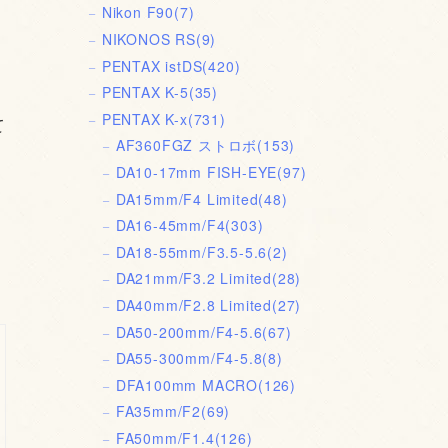
Nikon F90
(7)
NIKONOS RS
(9)
PENTAX istDS
(420)
PENTAX K-5
(35)
PENTAX K-x
(731)
て
AF360FGZ ストロボ
(153)
DA10-17mm FISH-EYE
(97)
DA15mm/F4 Limited
(48)
DA16-45mm/F4
(303)
DA18-55mm/F3.5-5.6
(2)
DA21mm/F3.2 Limited
(28)
DA40mm/F2.8 Limited
(27)
DA50-200mm/F4-5.6
(67)
DA55-300mm/F4-5.8
(8)
DFA100mm MACRO
(126)
FA35mm/F2
(69)
FA50mm/F1.4
(126)