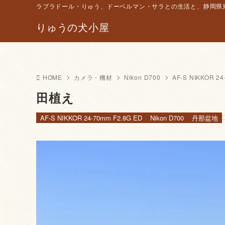
ラブラドール・りゅう、ドーベルマン・サラとの生活と、静岡県東
りゅうの犬小屋
HOME
カメラ・機材
Nikon D700
AF-S NIKKOR 24
田植え
AF-S NIKKOR 24-70mm F2.8G ED
Nikon D700
丹那盆地