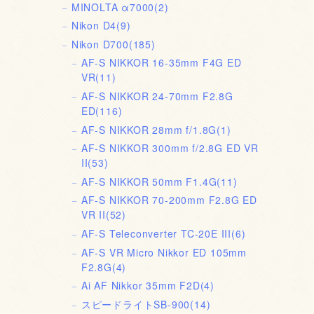
MINOLTA α7000
(2)
Nikon D4
(9)
Nikon D700
(185)
AF-S NIKKOR 16-35mm F4G ED
VR
(11)
AF-S NIKKOR 24-70mm F2.8G
ED
(116)
AF-S NIKKOR 28mm f/1.8G
(1)
AF-S NIKKOR 300mm f/2.8G ED VR
II
(53)
AF-S NIKKOR 50mm F1.4G
(11)
AF-S NIKKOR 70-200mm F2.8G ED
VR II
(52)
AF-S Teleconverter TC-20E III
(6)
AF-S VR Micro Nikkor ED 105mm
F2.8G
(4)
Ai AF Nikkor 35mm F2D
(4)
スピードライトSB-900
(14)