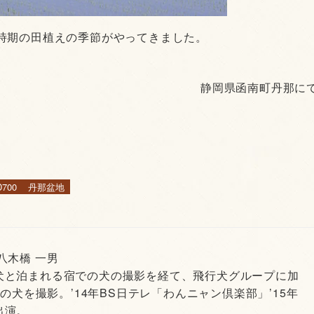
時期の田植えの季節がやってきました。
静岡県函南町丹那に
D700
丹那盆地
 八木橋 一男
犬と泊まれる宿での犬の撮影を経て、飛行犬グループに加
頭の犬を撮影。’14年BS日テレ「わんニャン倶楽部」’15年
出演。