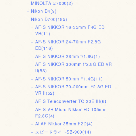
MINOLTA α7000
(2)
Nikon D4
(9)
Nikon D700
(185)
AF-S NIKKOR 16-35mm F4G ED
VR
(11)
AF-S NIKKOR 24-70mm F2.8G
ED
(116)
AF-S NIKKOR 28mm f/1.8G
(1)
AF-S NIKKOR 300mm f/2.8G ED VR
II
(53)
AF-S NIKKOR 50mm F1.4G
(11)
AF-S NIKKOR 70-200mm F2.8G ED
VR II
(52)
AF-S Teleconverter TC-20E III
(6)
AF-S VR Micro Nikkor ED 105mm
F2.8G
(4)
Ai AF Nikkor 35mm F2D
(4)
スピードライトSB-900
(14)