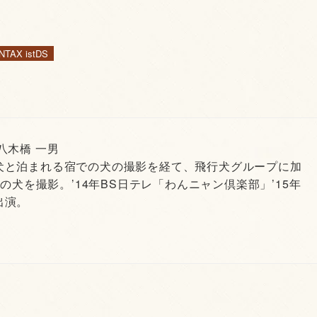
NTAX istDS
 八木橋 一男
犬と泊まれる宿での犬の撮影を経て、飛行犬グループに加
頭の犬を撮影。’14年BS日テレ「わんニャン倶楽部」’15年
出演。