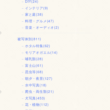
DIY
(24)
インテリア
(9)
家と庭
(38)
料理・グルメ
(47)
音楽・オーディオ
(2)
秒
被写体別
(811)
ホタル特集
(62)
モリアオガエル
(14)
哺乳類
(28)
富士山
(61)
昆虫等
(68)
朝夕・夜景
(127)
水中写真
(18)
爬虫・両生類
(21)
秒
犬写真
(453)
花・植物
(112)