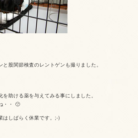
ンと股関節検査のレントゲンも撮りました。
化を助ける薬を与えてみる事にしました。
・・ 🙁
はしばらく休業です。;-)