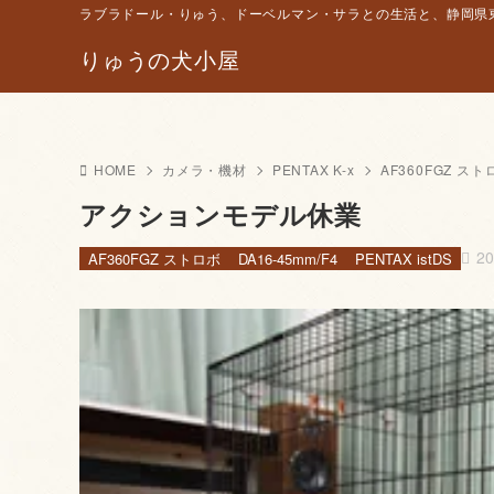
ラブラドール・りゅう、ドーベルマン・サラとの生活と、静岡県東
りゅうの犬小屋
HOME
カメラ・機材
PENTAX K-x
AF360FGZ スト
アクションモデル休業
2
AF360FGZ ストロボ
DA16-45mm/F4
PENTAX istDS