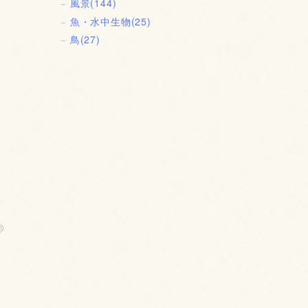
風景
(144)
魚・水中生物
(25)
鳥
(27)
秒