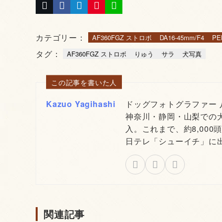
カテゴリー：
AF360FGZ ストロボ
DA16-45mm/F4
PE
タグ：
AF360FGZ ストロボ
りゅう
サラ
犬写真
この記事を書いた人
Kazuo Yagihashi
ドッグフォトグラファー
神奈川・静岡・山梨での
入。これまで、約8,000
日テレ「シューイチ」に
関連記事