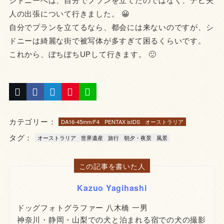
人の出張について行きました。 😀
自分でプランを立てるなら、都会には来ないのですが、シ
ドニーは綺麗な街で被写体が多すぎて困るくらいです。
これから、ぼちぼちUPして行きます。 🙂
カテゴリー：
DA16-45mm/F4
PENTAX istDS
オーストラリア
タグ：
オーストラリア
世界遺産
旅行
朝夕・夜景
風景
この記事を書いた人
Kazuo Yagihashi
ドッグフォトグラファー 八木橋 一男
神奈川・静岡・山梨での犬と泊まれる宿での犬の撮影