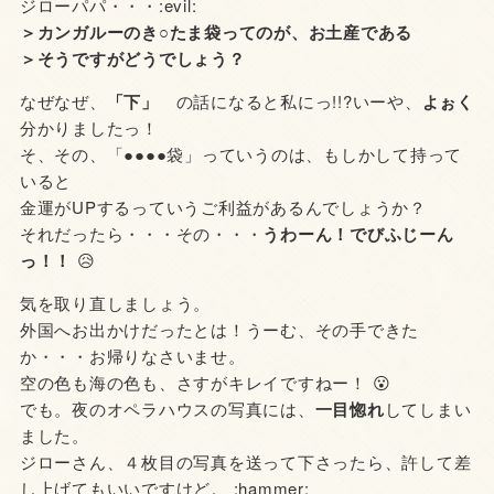
ジローパパ・・・:evil:
＞カンガルーのき○たま袋ってのが、お土産である
＞そうですがどうでしょう？
なぜなぜ、
「下」
の話になると私にっ!!?いーや、
よぉく
分かりましたっ！
そ、その、「●●●●袋」っていうのは、もしかして持って
いると
金運がUPするっていうご利益があるんでしょうか？
それだったら・・・その・・・
うわーん！でびふじーん
っ！！
😥
気を取り直しましょう。
外国へお出かけだったとは！うーむ、その手できた
か・・・お帰りなさいませ。
空の色も海の色も、さすがキレイですねー！ 😮
でも。夜のオペラハウスの写真には、
一目惚れ
してしまい
ました。
ジローさん、４枚目の写真を送って下さったら、許して差
し上げてもいいですけど。 :hammer: