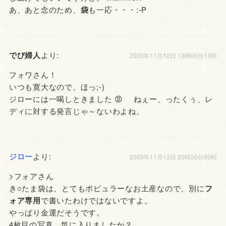
あ、あと念のため、
袋
も一応・・・:-P
でび婦人
より:
2005年11月12日 13時00分13秒
フォワさん！
いつも寛大なので、ほっ;-)
ジローには一喝しときました 😡 ねぇー、ったくぅ、レ
ディに対する発言じゃ～ないわよね。
ジロー
より:
2005年11月13日 20時50分50秒
>フォアさん
き○たま袋は、とてもポピュラーなお土産なので、別に
フ
ォア専用
で書いたわけではないですよ。
やっぱり金運だそうです。
4枚目の写真、気に入りましたか？