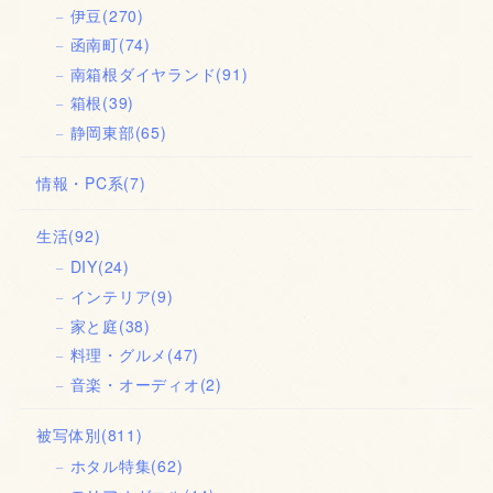
伊豆
(270)
函南町
(74)
南箱根ダイヤランド
(91)
箱根
(39)
静岡東部
(65)
情報・PC系
(7)
生活
(92)
DIY
(24)
インテリア
(9)
家と庭
(38)
料理・グルメ
(47)
音楽・オーディオ
(2)
被写体別
(811)
ホタル特集
(62)