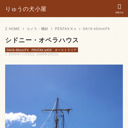
りゅうの犬小屋
HOME
カメラ・機材
PENTAX K-x
DA16-45mm/F4
シドニー・オペラハウス
DA16-45mm/F4
PENTAX istDS
オーストラリア
2005年11月9日
2009年3月2日