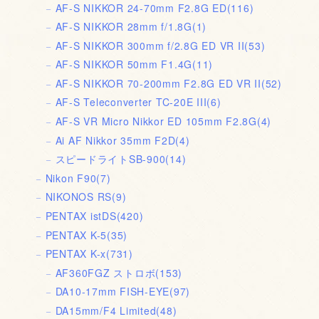
AF-S NIKKOR 24-70mm F2.8G ED
(116)
AF-S NIKKOR 28mm f/1.8G
(1)
AF-S NIKKOR 300mm f/2.8G ED VR II
(53)
AF-S NIKKOR 50mm F1.4G
(11)
AF-S NIKKOR 70-200mm F2.8G ED VR II
(52)
AF-S Teleconverter TC-20E III
(6)
AF-S VR Micro Nikkor ED 105mm F2.8G
(4)
Ai AF Nikkor 35mm F2D
(4)
スピードライトSB-900
(14)
Nikon F90
(7)
NIKONOS RS
(9)
PENTAX istDS
(420)
PENTAX K-5
(35)
PENTAX K-x
(731)
AF360FGZ ストロボ
(153)
DA10-17mm FISH-EYE
(97)
DA15mm/F4 Limited
(48)