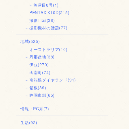
魚露目8号
(1)
PENTAX K10D
(215)
撮影Tips
(38)
撮影機材の話題
(77)
地域
(525)
オーストラリア
(10)
丹那盆地
(38)
伊豆
(270)
函南町
(74)
南箱根ダイヤランド
(91)
箱根
(39)
静岡東部
(65)
情報・PC系
(7)
生活
(92)