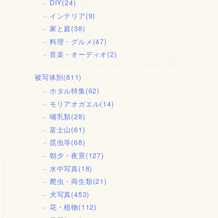
DIY
(24)
インテリア
(9)
家と庭
(38)
料理・グルメ
(47)
音楽・オーディオ
(2)
被写体別
(811)
ホタル特集
(62)
モリアオガエル
(14)
哺乳類
(28)
富士山
(61)
昆虫等
(68)
朝夕・夜景
(127)
水中写真
(18)
爬虫・両生類
(21)
犬写真
(453)
花・植物
(112)