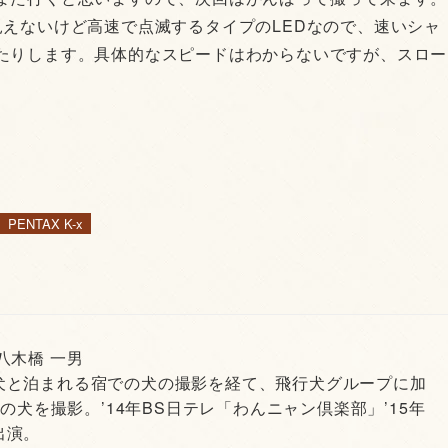
えないけど高速で点滅するタイプのLEDなので、速いシャ
たりします。具体的なスピードはわからないですが、スロー
PENTAX K-x
 八木橋 一男
犬と泊まれる宿での犬の撮影を経て、飛行犬グループに加
頭の犬を撮影。’14年BS日テレ「わんニャン倶楽部」’15年
出演。