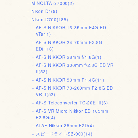
MINOLTA α7000
(2)
Nikon D4
(9)
Nikon D700
(185)
AF-S NIKKOR 16-35mm F4G ED
VR
(11)
AF-S NIKKOR 24-70mm F2.8G
ED
(116)
AF-S NIKKOR 28mm f/1.8G
(1)
AF-S NIKKOR 300mm f/2.8G ED VR
II
(53)
AF-S NIKKOR 50mm F1.4G
(11)
AF-S NIKKOR 70-200mm F2.8G ED
VR II
(52)
AF-S Teleconverter TC-20E III
(6)
AF-S VR Micro Nikkor ED 105mm
F2.8G
(4)
Ai AF Nikkor 35mm F2D
(4)
スピードライトSB-900
(14)