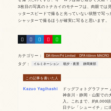
3枚目の写真のトナカイのモチーフは、肉眼では見
ッタースピードで撮ると光っていない状態で写っ
シャッターで撮るほうが確実に写ると思います。
カテゴリー：
DA15mm/F4 Limited
DFA100mm MACRO
タグ：
イルミネーション
朝夕・夜景
静岡東部
この記事を書いた人
Kazuo Yagihashi
ドッグフォトグラファー
神奈川・静岡・山梨での
入。これまで、約8,000
日テレ「シューイチ」に