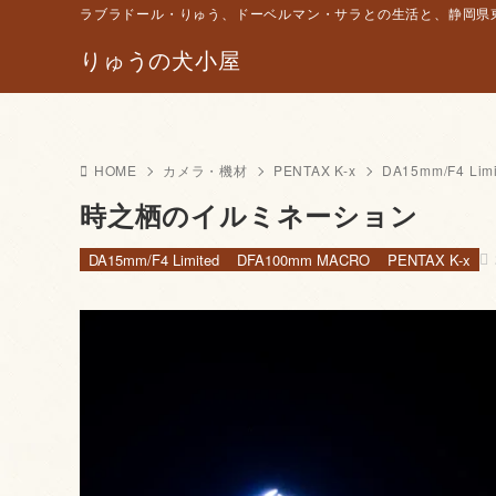
ラブラドール・りゅう、ドーベルマン・サラとの生活と、静岡県東
りゅうの犬小屋
HOME
カメラ・機材
PENTAX K-x
DA15mm/F4 Limi
時之栖のイルミネーション
DA15mm/F4 Limited
DFA100mm MACRO
PENTAX K-x