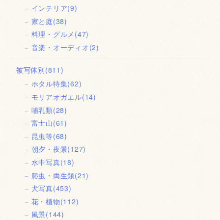
インテリア
(9)
家と庭
(38)
料理・グルメ
(47)
音楽・オーディオ
(2)
被写体別
(811)
ホタル特集
(62)
モリアオガエル
(14)
哺乳類
(28)
富士山
(61)
昆虫等
(68)
朝夕・夜景
(127)
水中写真
(18)
爬虫・両生類
(21)
犬写真
(453)
花・植物
(112)
風景
(144)