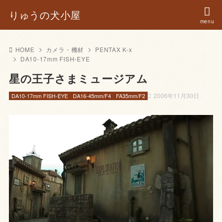
りゅうの犬小屋
HOME
カメラ・機材
PENTAX K-x
DA10-17mm FISH-EYE
星の王子さまミュージアム
2006年11月30日
DA10-17mm FISH-EYE
DA16-45mm/F4
FA35mm/F2