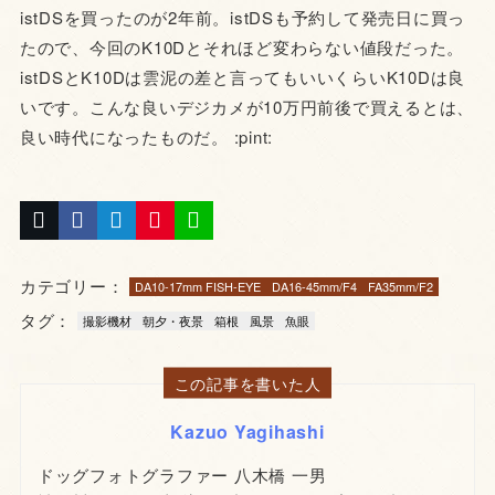
istDSを買ったのが2年前。istDSも予約して発売日に買っ
たので、今回のK10Dとそれほど変わらない値段だった。
istDSとK10Dは雲泥の差と言ってもいいくらいK10Dは良
いです。こんな良いデジカメが10万円前後で買えるとは、
良い時代になったものだ。 :pint:
カテゴリー：
DA10-17mm FISH-EYE
DA16-45mm/F4
FA35mm/F2
タグ：
撮影機材
朝夕・夜景
箱根
風景
魚眼
この記事を書いた人
Kazuo Yagihashi
ドッグフォトグラファー 八木橋 一男