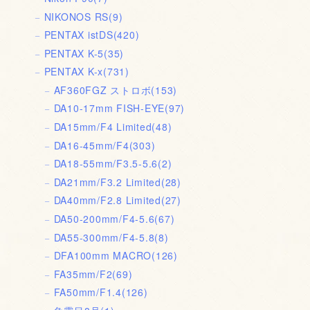
NIKONOS RS
(9)
PENTAX istDS
(420)
PENTAX K-5
(35)
PENTAX K-x
(731)
AF360FGZ ストロボ
(153)
DA10-17mm FISH-EYE
(97)
DA15mm/F4 Limited
(48)
DA16-45mm/F4
(303)
DA18-55mm/F3.5-5.6
(2)
DA21mm/F3.2 Limited
(28)
DA40mm/F2.8 Limited
(27)
DA50-200mm/F4-5.6
(67)
DA55-300mm/F4-5.8
(8)
DFA100mm MACRO
(126)
FA35mm/F2
(69)
FA50mm/F1.4
(126)