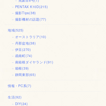
魚露目8号
(1)
PENTAX K10D
(215)
撮影Tips
(38)
撮影機材の話題
(77)
地域
(525)
オーストラリア
(10)
丹那盆地
(38)
伊豆
(270)
函南町
(74)
南箱根ダイヤランド
(91)
箱根
(39)
静岡東部
(65)
情報・PC系
(7)
生活
(92)
DIY
(24)