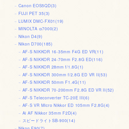
Canon EOS5QD
(3)
FUJI PET 35
(3)
LUMIX DMC-FX01
(19)
MINOLTA α7000
(2)
Nikon D4
(9)
Nikon D700
(185)
AF-S NIKKOR 16-35mm F4G ED VR
(11)
AF-S NIKKOR 24-70mm F2.8G ED
(116)
AF-S NIKKOR 28mm f/1.8G
(1)
AF-S NIKKOR 300mm f/2.8G ED VR II
(53)
AF-S NIKKOR 50mm F1.4G
(11)
AF-S NIKKOR 70-200mm F2.8G ED VR II
(52)
AF-S Teleconverter TC-20E III
(6)
AF-S VR Micro Nikkor ED 105mm F2.8G
(4)
Ai AF Nikkor 35mm F2D
(4)
スピードライトSB-900
(14)
Nikon F90
(7)