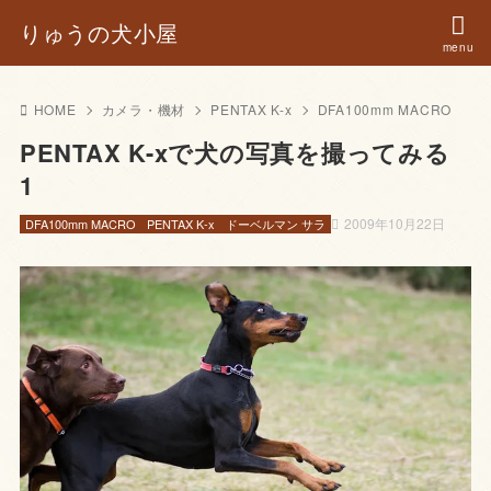
りゅうの犬小屋
HOME
カメラ・機材
PENTAX K-x
DFA100mm MACRO
PENTAX K-xで犬の写真を撮ってみる
1
2009年10月22日
DFA100mm MACRO
PENTAX K-x
ドーベルマン サラ