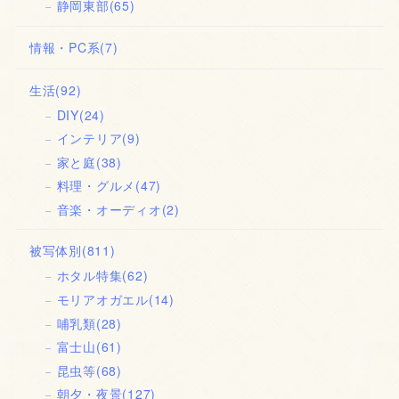
静岡東部
(65)
情報・PC系
(7)
生活
(92)
DIY
(24)
インテリア
(9)
家と庭
(38)
料理・グルメ
(47)
音楽・オーディオ
(2)
被写体別
(811)
ホタル特集
(62)
モリアオガエル
(14)
哺乳類
(28)
富士山
(61)
昆虫等
(68)
朝夕・夜景
(127)