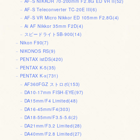
AF-S NIKKOR 70-200mm F2.8G ED VR II
(52)
AF-S Teleconverter TC-20E III
(6)
AF-S VR Micro Nikkor ED 105mm F2.8G
(4)
Ai AF Nikkor 35mm F2D
(4)
スピードライトSB-900
(14)
Nikon F90
(7)
NIKONOS RS
(9)
PENTAX istDS
(420)
PENTAX K-5
(35)
PENTAX K-x
(731)
AF360FGZ ストロボ
(153)
DA10-17mm FISH-EYE
(97)
DA15mm/F4 Limited
(48)
DA16-45mm/F4
(303)
DA18-55mm/F3.5-5.6
(2)
DA21mm/F3.2 Limited
(28)
DA40mm/F2.8 Limited
(27)