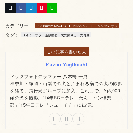
カテゴリー：
DFA100mm MACRO
PENTAX K-x
ドーベルマン サラ
タグ：
りゅう
サラ
撮影機材
犬の撮り方
犬写真
この記事を書いた人
Kazuo Yagihashi
ドッグフォトグラファー 八木橋 一男
神奈川・静岡・山梨での犬と泊まれる宿での犬の撮影
を経て、飛行犬グループに加入。これまで、約8,000
頭の犬を撮影。’14年BS日テレ「わんニャン倶楽
部」’15年日テレ「シューイチ」に出演。