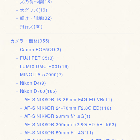
犬の食べ物
(18)
犬グッズ
(19)
躾け・訓練
(32)
飛行犬
(30)
カメラ・機材
(955)
Canon EOS5QD
(3)
FUJI PET 35
(3)
LUMIX DMC-FX01
(19)
MINOLTA α7000
(2)
Nikon D4
(9)
Nikon D700
(185)
AF-S NIKKOR 16-35mm F4G ED VR
(11)
AF-S NIKKOR 24-70mm F2.8G ED
(116)
AF-S NIKKOR 28mm f/1.8G
(1)
AF-S NIKKOR 300mm f/2.8G ED VR II
(53)
AF-S NIKKOR 50mm F1.4G
(11)