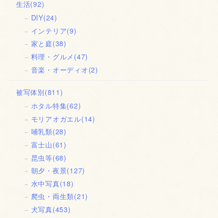
生活
(92)
DIY
(24)
インテリア
(9)
家と庭
(38)
料理・グルメ
(47)
音楽・オーディオ
(2)
被写体別
(811)
ホタル特集
(62)
モリアオガエル
(14)
哺乳類
(28)
富士山
(61)
昆虫等
(68)
朝夕・夜景
(127)
水中写真
(18)
爬虫・両生類
(21)
犬写真
(453)