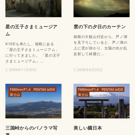
星の王子さまミュージア
雲の下の夕日のカーテン
ム
箱根の大観山付近から、芦ノ湖
を見下ろしていると、芦ノ湖の
K10Dも来たし、箱根にある
上に雲が掛かり、太陽の光が乱
「星の王子さまミュージアム」
反射して綺麗だ…
に行ってきました。 「星の王子
さまミュージアム」…
2006年11月30日
2006年8月25日
FA50mm/F1.4
PENTAX istDS
FA50mm/F1.4
PENTAX istDS
富士山
富士山
三国峠からのパノラマ写
美しい國日本