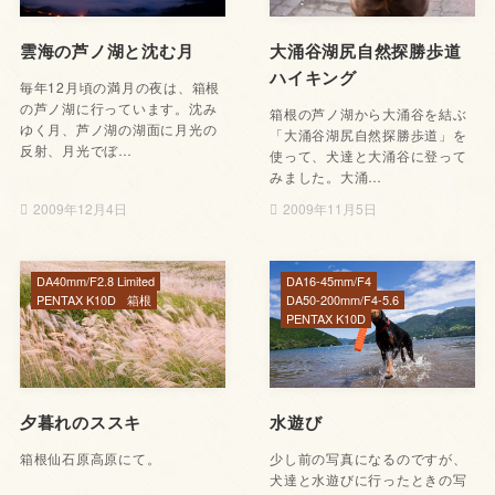
雲海の芦ノ湖と沈む月
大涌谷湖尻自然探勝歩道
ハイキング
毎年12月頃の満月の夜は、箱根
の芦ノ湖に行っています。沈み
箱根の芦ノ湖から大涌谷を結ぶ
ゆく月、芦ノ湖の湖面に月光の
「大涌谷湖尻自然探勝歩道」を
反射、月光でぼ…
使って、犬達と大涌谷に登って
みました。大涌…
2009年12月4日
2009年11月5日
DA40mm/F2.8 Limited
DA16-45mm/F4
PENTAX K10D
箱根
DA50-200mm/F4-5.6
PENTAX K10D
夕暮れのススキ
水遊び
箱根仙石原高原にて。
少し前の写真になるのですが、
犬達と水遊びに行ったときの写