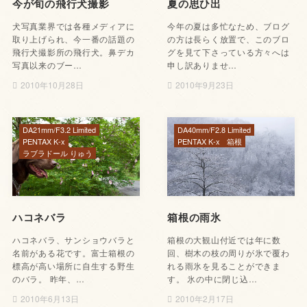
今が旬の飛行犬撮影
夏の思ひ出
犬写真業界では各種メディアに
今年の夏は多忙なため、ブログ
取り上げられ、今一番の話題の
の方は長らく放置で、このブロ
飛行犬撮影所の飛行犬。鼻デカ
グを見て下さっている方々へは
写真以来のブー…
申し訳ありませ…
2010年10月28日
2010年9月23日
DA21mm/F3.2 Limited
DA40mm/F2.8 Limited
PENTAX K-x
PENTAX K-x
箱根
ラブラドール りゅう
ハコネバラ
箱根の雨氷
ハコネバラ、サンショウバラと
箱根の大観山付近では年に数
名前がある花です。富士箱根の
回、樹木の枝の周りが氷で覆わ
標高が高い場所に自生する野生
れる雨氷を見ることができま
のバラ。 昨年、…
す。 氷の中に閉じ込…
2010年6月13日
2010年2月17日