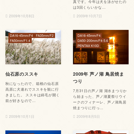
真です。今年は犬を泳がせたの
は3回くらいかな…
2009年10月8日
2009年10月7日
DA16-45mm/F4
FA35mm/F2
DA16-45mm/F4
FA50mm/F1.4
DA50-200mm/F4-5.6
PENTAX K10D
仙石原のススキ
2009年 芦ノ湖 鳥居焼ま
つり
秋になったので、箱根の仙石原
高原に犬連れでススキを観に行
7月31日の芦ノ湖 湖水まつりか
きました。 ススキは綿毛が開く
ら始まった、芦ノ湖夏祭りウイ
前が好きなので…
ークのフィナーレ、芦ノ湖鳥居
焼まつりに行っ…
2009年10月1日
2009年8月5日