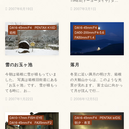
TIRES(トーヨータイヤ) タ…
2007年6月19日
2007年3月1日
DA16-45mm/F4
PENTAX K10D
DA16-45mm/F4
箱根
DA50-200mm/F4-5.6
FA50mm/F1.4
雪のお玉ヶ池
落月
今朝は箱根に雪が積もっていま
冬至に近い満月の明け方、箱根
した。 写真は箱根旧街道にある
の大観山からは、このような光
「お玉ヶ池」です。 雪が積もっ
景が見れます。 富士山に向かっ
てる時に、お…
て月が沈んで行…
2007年1月22日
2006年12月5日
DA10-17mm FISH-EYE
DA16-45mm/F4
PENTAX istDS
DA16-45mm/F4
FA35mm/F2
朝夕・夜景