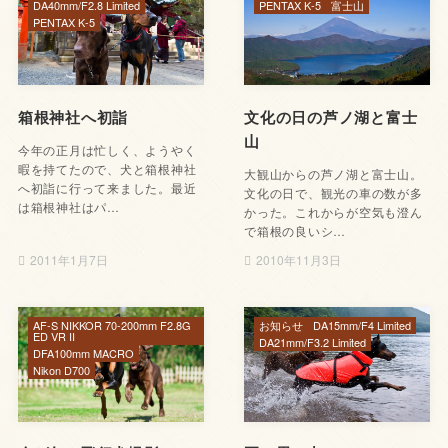
DA40mm/F2.8 Limited
PENTAX K-5
富士山
PENTAX K-5
箱根神社へ初詣
文化の日の芦ノ湖と富士
山
今年の正月は忙しく、ようやく
暇を持てたので、犬と箱根神社
大観山からの芦ノ湖と富士山。
へ初詣に行って来ました。最近
文化の日で、観光の車の数が多
は箱根神社はパ…
かった。これからが空気も澄ん
で箱根の良いシ…
2011年1月7日
2010年11月3日
AF-S NIKKOR 70-200mm F2.8G
お知らせ
DA15mm/F4 Limited
ED VR II
DA21mm/F3.2 Limited
DFA100mm MACRO
Nikon D700