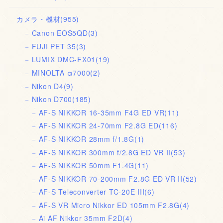
カメラ・機材
(955)
Canon EOS5QD
(3)
FUJI PET 35
(3)
LUMIX DMC-FX01
(19)
MINOLTA α7000
(2)
Nikon D4
(9)
Nikon D700
(185)
AF-S NIKKOR 16-35mm F4G ED VR
(11)
AF-S NIKKOR 24-70mm F2.8G ED
(116)
AF-S NIKKOR 28mm f/1.8G
(1)
AF-S NIKKOR 300mm f/2.8G ED VR II
(53)
AF-S NIKKOR 50mm F1.4G
(11)
AF-S NIKKOR 70-200mm F2.8G ED VR II
(52)
AF-S Teleconverter TC-20E III
(6)
AF-S VR Micro Nikkor ED 105mm F2.8G
(4)
Ai AF Nikkor 35mm F2D
(4)