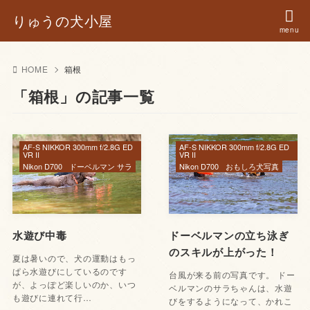
りゅうの犬小屋
HOME
箱根
「箱根」の記事一覧
AF-S NIKKOR 300mm f/2.8G ED
AF-S NIKKOR 300mm f/2.8G ED
VR II
VR II
Nikon D700
ドーベルマン サラ
Nikon D700
おもしろ犬写真
水遊び中毒
ドーベルマンの立ち泳ぎ
のスキルが上がった！
夏は暑いので、犬の運動はもっ
ぱら水遊びにしているのです
台風が来る前の写真です。 ドー
が、よっぽど楽しいのか、いつ
ベルマンのサラちゃんは、水遊
も遊びに連れて行…
びをするようになって、かれこ