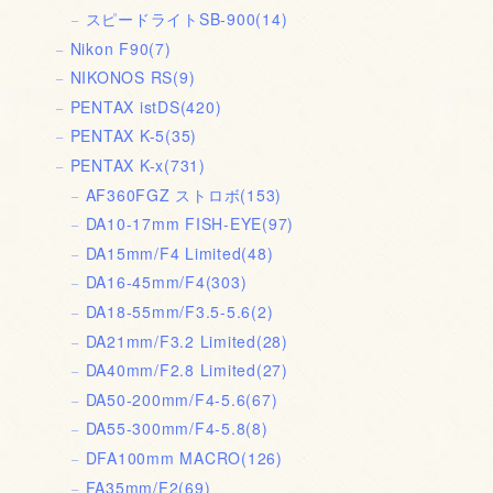
スピードライトSB-900
(14)
Nikon F90
(7)
NIKONOS RS
(9)
PENTAX istDS
(420)
PENTAX K-5
(35)
PENTAX K-x
(731)
AF360FGZ ストロボ
(153)
DA10-17mm FISH-EYE
(97)
DA15mm/F4 Limited
(48)
DA16-45mm/F4
(303)
DA18-55mm/F3.5-5.6
(2)
DA21mm/F3.2 Limited
(28)
DA40mm/F2.8 Limited
(27)
DA50-200mm/F4-5.6
(67)
DA55-300mm/F4-5.8
(8)
DFA100mm MACRO
(126)
FA35mm/F2
(69)