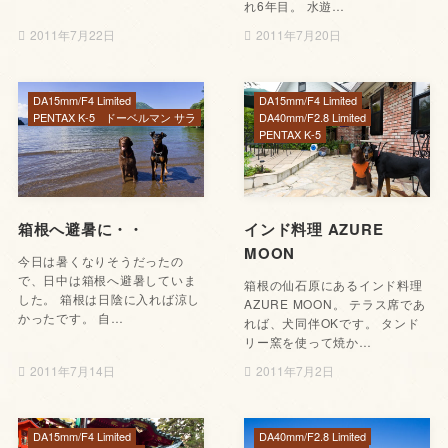
れ6年目。 水遊…
2011年7月22日
2011年7月20日
DA15mm/F4 Limited
DA15mm/F4 Limited
PENTAX K-5
ドーベルマン サラ
DA40mm/F2.8 Limited
PENTAX K-5
箱根へ避暑に・・
インド料理 AZURE
MOON
今日は暑くなりそうだったの
で、日中は箱根へ避暑していま
箱根の仙石原にあるインド料理
した。 箱根は日陰に入れば涼し
AZURE MOON。 テラス席であ
かったです。 自…
れば、犬同伴OKです。 タンド
リー窯を使って焼か…
2011年7月14日
2011年7月2日
DA15mm/F4 Limited
DA40mm/F2.8 Limited