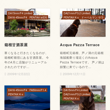
DA15mm/F4 Limited
DA21mm/F3.2 Limited
DA16-45mm/F4
PENTAX istDS
PENTAX K-x
ドーベルマン サラ
箱根甘酒茶屋
Acqua Pazza Terrace
寒くなると行きたくなるのが、
箱根町元箱根、芦ノ湖の元箱根
箱根町畑宿にある甘酒茶屋。 今
海賊船乗り場近くのAcqua
年の4月に店舗がリニューアル
Pazza Terraceです。 芦ノ湖は
されたのですが…
頻繁に来ているので…
2009年12月22日
2009年12月11日
DA16-45mm/F4
FA50mm/F1.4
DA15mm/F4 Limited
PENTAX K-x
DA21mm/F3.2 Limited
PENTAX K-x