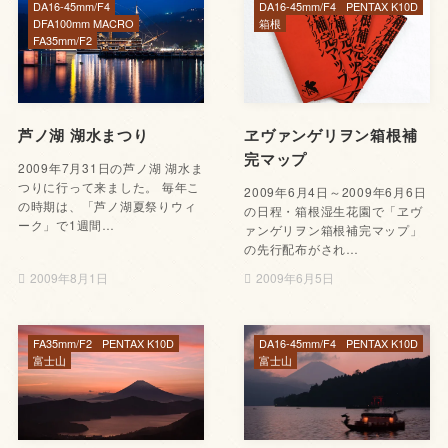
DA16-45mm/F4
DA16-45mm/F4
PENTAX K10D
DFA100mm MACRO
箱根
FA35mm/F2
芦ノ湖 湖水まつり
ヱヴァンゲリヲン箱根補
完マップ
2009年7月31日の芦ノ湖 湖水ま
つりに行って来ました。 毎年こ
2009年6月4日～2009年6月6日
の時期は、「芦ノ湖夏祭りウィ
の日程・箱根湿生花園で「ヱヴ
ーク」で1週間…
ァンゲリヲン箱根補完マップ」
の先行配布がされ…
2009年8月1日
2009年6月5日
FA35mm/F2
PENTAX K10D
DA16-45mm/F4
PENTAX K10D
富士山
富士山