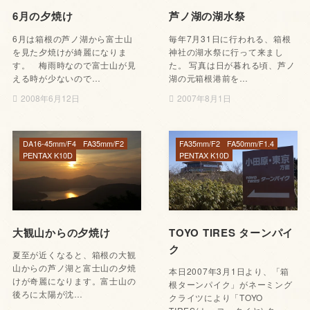
6月の夕焼け
芦ノ湖の湖水祭
6月は箱根の芦ノ湖から富士山
毎年7月31日に行われる、箱根
を見た夕焼けが綺麗になりま
神社の湖水祭に行って来まし
す。 梅雨時なので富士山が見
た。 写真は日が暮れる頃、芦ノ
える時が少ないので…
湖の元箱根港前を…
2008年6月12日
2007年8月1日
DA16-45mm/F4
FA35mm/F2
FA35mm/F2
FA50mm/F1.4
PENTAX K10D
PENTAX K10D
大観山からの夕焼け
TOYO TIRES ターンパイ
ク
夏至が近くなると、箱根の大観
山からの芦ノ湖と富士山の夕焼
本日2007年3月1日より、「箱
けが奇麗になります。富士山の
根ターンパイク」がネーミング
後ろに太陽が沈…
クライツにより「TOYO