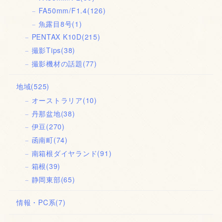
FA50mm/F1.4
(126)
魚露目8号
(1)
PENTAX K10D
(215)
撮影Tips
(38)
撮影機材の話題
(77)
地域
(525)
オーストラリア
(10)
丹那盆地
(38)
伊豆
(270)
函南町
(74)
南箱根ダイヤランド
(91)
箱根
(39)
静岡東部
(65)
情報・PC系
(7)